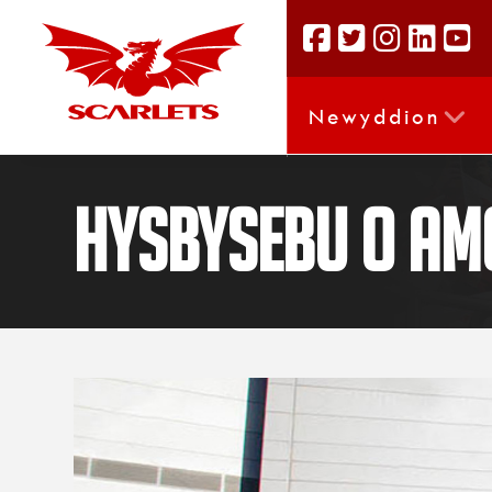
Newyddion
Hysbysebu o am