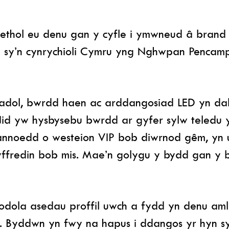
aethol eu denu gan y cyfle i ymwneud â brand 
th sy’n cynrychioli Cymru yng Nghwpan Penca
dol, bwrdd haen ac arddangosiad LED yn dal 
Nid yw hysbysebu bwrdd ar gyfer sylw teledu
annoedd o westeion VIP bob diwrnod gêm, yn u
ffredin bob mis. Mae’n golygu y bydd gan y b
bodola asedau proffil uwch a fydd yn denu am
. Byddwn yn fwy na hapus i ddangos yr hyn syd