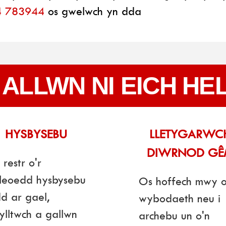
4 783944
os gwelwch yn dda
 ALLWN NI EICH HE
HYSBYSEBU
LLETYGARWC
DIWRNOD GÊ
restr o'r
fleoedd hysbysebu
Os hoffech mwy 
d ar gael,
wybodaeth neu i
ylltwch a gallwn
archebu un o'n