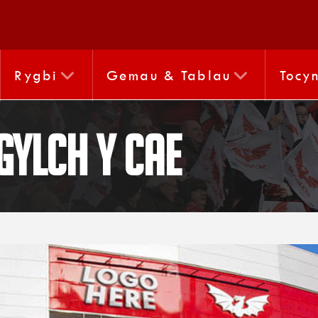
Rygbi
Gemau & Tablau
Tocy
gylch y cae