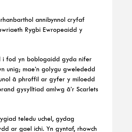
rhanbarthol annibynnol cryfaf
mpwriaeth Rygbi Ewropeaidd y
i fod yn boblogaidd gyda nifer
 yn unig; mae’n golygu gwelededd
nol â phroffil ar gyfer y miloedd
rand gysylltiad amlwg â’r Scarlets
lygiad teledu uchel, gydag
d ar gael ichi. Yn gyntaf, rhowch