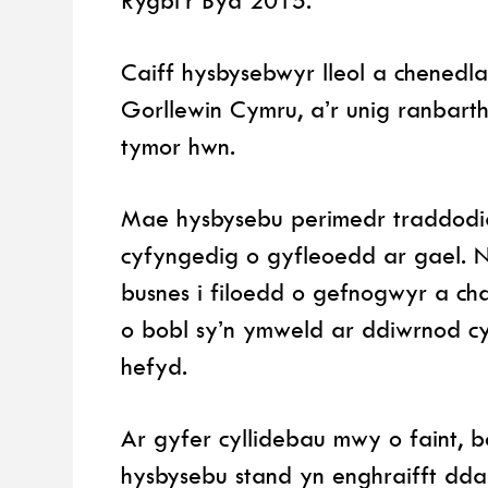
Caiff hysbysebwyr lleol a chenedl
Gorllewin Cymru, a’r unig ranbar
tymor hwn.
Mae hysbysebu perimedr traddodia
cyfyngedig o gyfleoedd ar gael. 
busnes i filoedd o gefnogwyr a ch
o bobl sy’n ymweld ar ddiwrnod cy
hefyd.
Ar gyfer cyllidebau mwy o faint, 
hysbysebu stand yn enghraifft dda