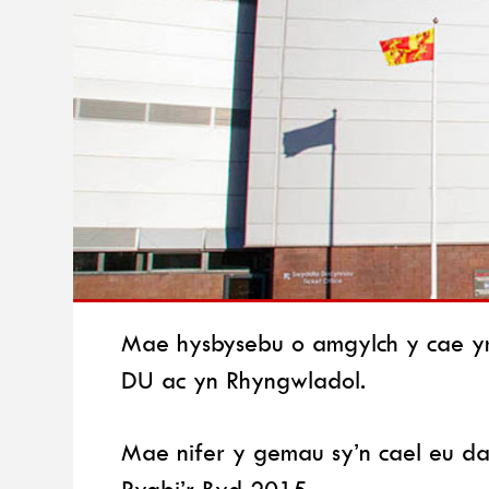
Mae hysbysebu o amgylch y cae ym 
DU ac yn Rhyngwladol.
Mae nifer y gemau sy’n cael eu d
Rygbi’r Byd 2015.