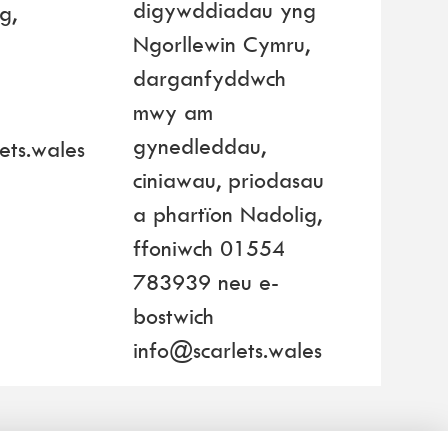
digywddiadau yng
g,
Ngorllewin Cymru,
darganfyddwch
mwy am
gynedleddau,
ets.wales
ciniawau, priodasau
a phartïon Nadolig,
ffoniwch 01554
783939 neu e-
bostwich
info@scarlets.wales