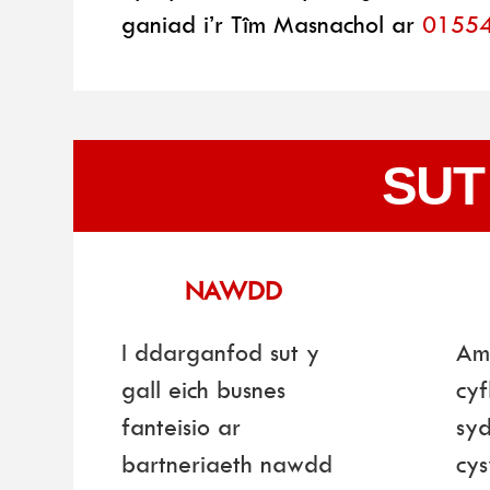
ganiad i’r Tîm Masnachol ar
0155
SUT
NAWDD
I ddarganfod sut y
Am 
gall eich busnes
cy
fanteisio ar
syd
bartneriaeth nawdd
cys