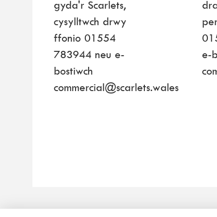
gyda'r Scarlets,
dra
cysylltwch drwy
per
ffonio 01554
01
783944 neu e-
e-b
bostiwch
co
commercial@scarlets.wales