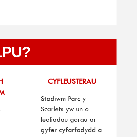
LPU?
H
CYFLEUSTERAU
M
Stadiwm Parc y
Scarlets yw un o
o
leoliadau gorau ar
gyfer cyfarfodydd a