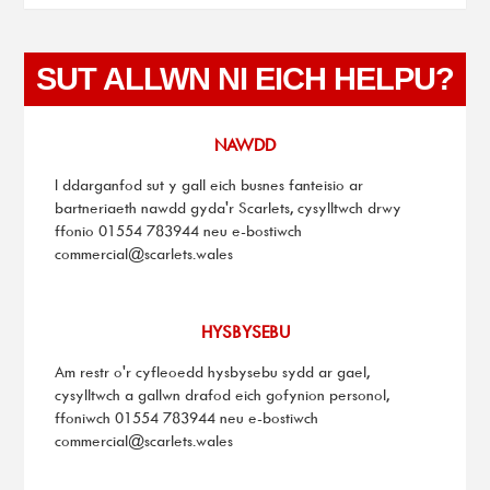
SUT ALLWN NI EICH HELPU?
NAWDD
I ddarganfod sut y gall eich busnes fanteisio ar
bartneriaeth nawdd gyda'r Scarlets, cysylltwch drwy
ffonio 01554 783944 neu e-bostiwch
commercial@scarlets.wales
HYSBYSEBU
Am restr o'r cyfleoedd hysbysebu sydd ar gael,
cysylltwch a gallwn drafod eich gofynion personol,
ffoniwch 01554 783944 neu e-bostiwch
commercial@scarlets.wales