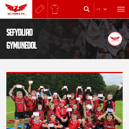
.
CY
Sefydliad
Gymunedol