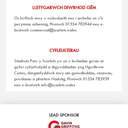
LLETYGARWCH DIWRNOD GÊM
Os hoffech mwy o wybodaeth neu i archebu un o'n
pecynnau arbennig, ffoniwch 01554 783944 neu e-
bostwich
commercial@scarlets.wales
CYFLEUSTERAU
Stadiwm Parc y Scarlets yw un o leoliadau gorau ar
gyfer cyfarfodydd a digywddiadau yng Ngorllewin
Cymru, darganfyddwch mwy am gynedleddau, ciniawau,
priodasau a phartïon Nadolig, ffoniwch 01554 783939
neu e-bostwich
info@scarlets.wales
LEAD SPONSOR