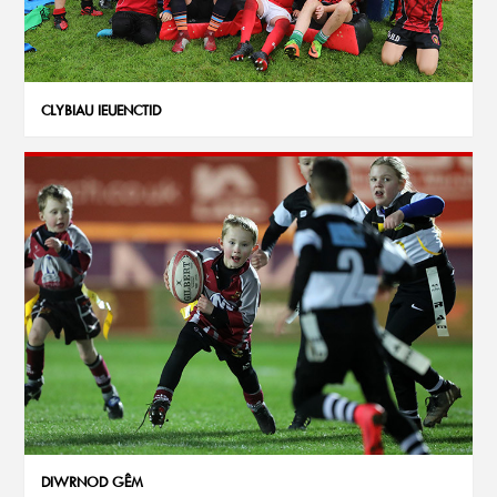
CLYBIAU IEUENCTID
DIWRNOD GÊM