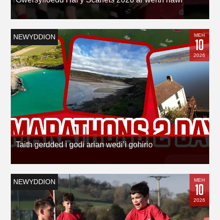
MEH
NEWYDDION
10
2026
Taith gerdded i godi arian wedi’i gohirio
MEH
NEWYDDION
10
2026