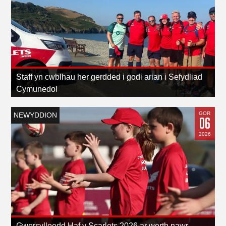
Staff yn cwblhau her gerdded i godi arian i Sefydliad
Cymunedol
GOR
NEWYDDION
06
2026
Gwersylloedd Haf y Scarlets 2026 ar werth nawr