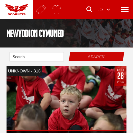
.
CY
Newyddion Cymuned
SEARCH
GOR
UNKNOWN - 316
28
2026