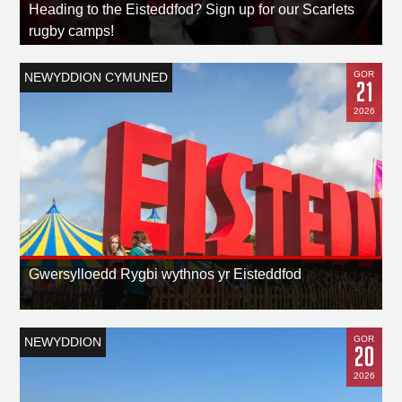
Heading to the Eisteddfod? Sign up for our Scarlets
rugby camps!
GOR
NEWYDDION CYMUNED
21
2026
Gwersylloedd Rygbi wythnos yr Eisteddfod
GOR
NEWYDDION
20
2026