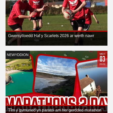
Gwersylloedd Haf y Scarlets 2026 ar werth nawr
MEH
NEWYDDION
03
2026
Tîm y gymuned yn paratoi am her gerdded marathon