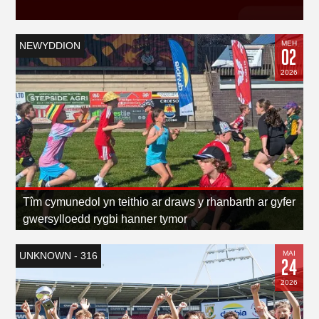
MEH
NEWYDDION
02
2026
Tîm cymunedol yn teithio ar draws y rhanbarth ar gyfer
gwersylloedd rygbi hanner tymor
MAI
UNKNOWN - 316
24
2026