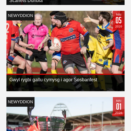
Scarlets Dunbia
MAI
NEWYDDION
05
2026
Gwyl rygbi gallu cymysg i agor Sosbanfest
MAI
NEWYDDION
01
2026