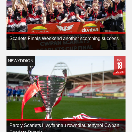
Scarlets Finals Weekend another scorching success
MAI
NEWYDDION
18
2026
Parc y Scarlets i lwyfannau rowndiau terfynol Cwpan