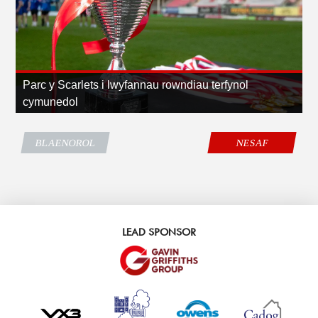
Parc y Scarlets i lwyfannau rowndiau terfynol
cymunedol
BLAENOROL
NESAF
LEAD SPONSOR