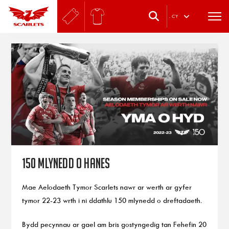
.
CY
150 mlynedd o hanes
Mae Aelodaeth Tymor Scarlets nawr ar werth ar gyfer
tymor 22-23 wrth i ni ddathlu 150 mlynedd o dreftadaeth.
Bydd pecynnau ar gael am bris gostyngedig tan Fehefin 20