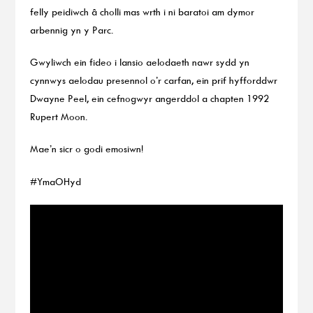
felly peidiwch â cholli mas wrth i ni baratoi am dymor
arbennig yn y Parc.
Gwyliwch ein fideo i lansio aelodaeth nawr sydd yn
cynnwys aelodau presennol o’r carfan, ein prif hyfforddwr
Dwayne Peel, ein cefnogwyr angerddol a chapten 1992
Rupert Moon.
Mae’n sicr o godi emosiwn!
#YmaOHyd