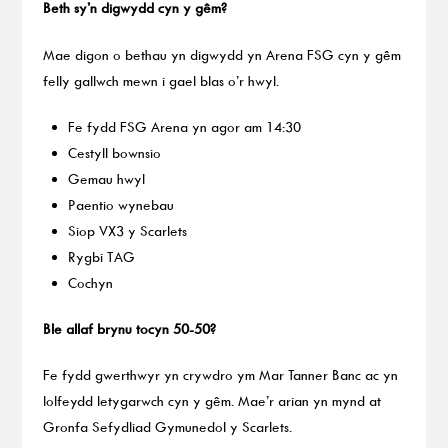
Beth sy’n digwydd cyn y gêm?
Mae digon o bethau yn digwydd yn Arena FSG cyn y gêm
felly gallwch mewn i gael blas o’r hwyl.
Fe fydd FSG Arena yn agor am 14:30
Cestyll bownsio
Gemau hwyl
Paentio wynebau
Siop VX3 y Scarlets
Rygbi TAG
Cochyn
Ble allaf brynu tocyn 50-50?
Fe fydd gwerthwyr yn crywdro ym Mar Tanner Banc ac yn
lolfeydd letygarwch cyn y gêm. Mae’r arian yn mynd at
Gronfa Sefydliad Gymunedol y Scarlets.