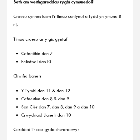
Beth am weithgareddau rygbi cymunedol?
Croeso cynnes iawn i’r timau canlynol a fydd yn ymuno â
ni;
Timau croeso ar y gic gyntaf
Cefneithin dan 7
Felinfoel dan10
Chwifio baneri
Y Tymbl dan 11 & dan 12
Cefneithin dan 8 & dan 9
San Clêr dan 7, dan 8, dan 9 a dan 10
Crwydriaid Llanelli dan 10
Cerdded i’r cae gyda chwaraewyr