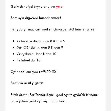
Gallwch hefyd brynu ar y we
yma
Beth sy’n digwydd hanner amser?
Fe fydd y timau canlynol yn chwarae TAG hanner amser
Cefneithin dan 7, dan 8 & dan 9
San Clêr dan 7, dan 8 & dan 9
Crwydriaid Llanelli dan 10
Felinfoel dan10
Cyhoeddi enillydd raffl 50-50
Beth am ar ôl y gêm?
Ewch draw i Far Tanner Banc i gael sgwrs gyda’ch ffrindiau
a mwynhau peint cyn mynd sha thre’.