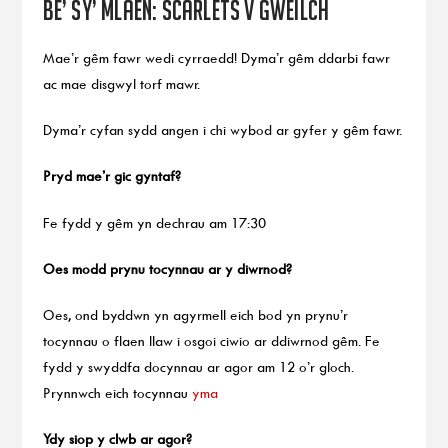
Be’ sy’ mlaen: Scarlets v Gweilch
Mae’r gêm fawr wedi cyrraedd! Dyma’r gêm ddarbi fawr
ac mae disgwyl torf mawr.
Dyma’r cyfan sydd angen i chi wybod ar gyfer y gêm fawr.
Pryd mae’r gic gyntaf?
Fe fydd y gêm yn dechrau am 17:30
Oes modd prynu tocynnau ar y diwrnod?
Oes, ond byddwn yn agyrmell eich bod yn prynu’r
tocynnau o flaen llaw i osgoi ciwio ar ddiwrnod gêm. Fe
fydd y swyddfa docynnau ar agor am 12 o’r gloch.
Prynnwch eich tocynnau
yma
Ydy siop y clwb ar agor?