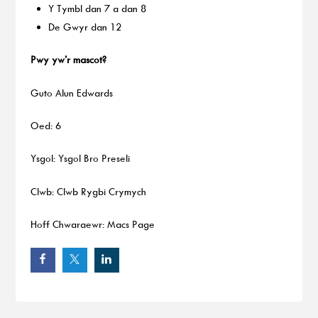
Y Tymbl dan 7 a dan 8
De Gwyr dan 12
Pwy yw’r mascot?
Guto Alun Edwards
Oed: 6
Ysgol: Ysgol Bro Preseli
Clwb: Clwb Rygbi Crymych
Hoff Chwaraewr: Macs Page