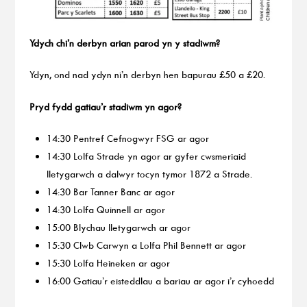
Ydych chi’n derbyn arian parod yn y stadiwm?
Ydyn, ond nad ydyn ni’n derbyn hen bapurau £50 a £20.
Pryd fydd gatiau’r stadiwm yn agor?
14:30 Pentref Cefnogwyr FSG ar agor
14:30 Lolfa Strade yn agor ar gyfer cwsmeriaid
lletygarwch a dalwyr tocyn tymor 1872 a Strade.
14:30 Bar Tanner Banc ar agor
14:30 Lolfa Quinnell ar agor
15:00 Blychau lletygarwch ar agor
15:30 Clwb Carwyn a Lolfa Phil Bennett ar agor
15:30 Lolfa Heineken ar agor
16:00 Gatiau’r eisteddlau a bariau ar agor i’r cyhoedd