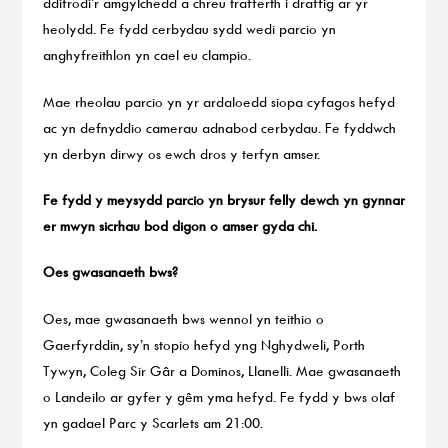
ddifrodi’r amgylchedd a chreu trafferth i draffig ar yr
heolydd. Fe fydd cerbydau sydd wedi parcio yn
anghyfreithlon yn cael eu clampio.
Mae rheolau parcio yn yr ardaloedd siopa cyfagos hefyd
ac yn defnyddio camerau adnabod cerbydau. Fe fyddwch
yn derbyn dirwy os ewch dros y terfyn amser.
Fe fydd y meysydd parcio yn brysur felly dewch yn gynnar
er mwyn sicrhau bod digon o amser gyda chi.
Oes gwasanaeth bws?
Oes, mae gwasanaeth bws wennol yn teithio o
Gaerfyrddin, sy’n stopio hefyd yng Nghydweli, Porth
Tywyn, Coleg Sir Gâr a Dominos, Llanelli. Mae gwasanaeth
o Landeilo ar gyfer y gêm yma hefyd. Fe fydd y bws olaf
yn gadael Parc y Scarlets am 21:00.