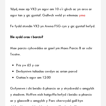
Ydyd, mae sip VX3 yn agor am 10 o’r gloch ac yn aros ar
agor tan y gic gyntaf. Gallwch weld yr eitemau
yma
Fe fydd stondin VX3 yn Arena FSG cyn y gic gyntaf hefyd.
Ble sydd orau i barcio?
Mae parcio cyhoeddus ar gael ym Maes Parcio B ar ochr
Trostre.
Pris yw £5 y car
Derbyniwn taliadau cerdyn ac arian parod
Gatiau’n agor am 12:00
Gofynnwn i chi beidio â pharcio ar y strydoedd o amgylch
y stadiwm. Hoffwn eich hatgoffa hefyd i beidio a pharcio
ar y glaswellt o amgylch y Parc oherwydd gall hyn