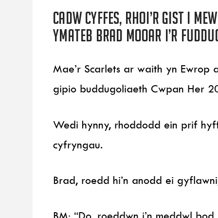
Cadw cyffes, rhoi’r gist i me
Ymateb Brad Mooar i’r fuddu
Mae’r Scarlets ar waith yn Ewrop a
gipio buddugoliaeth Cwpan Her 20
Wedi hynny, rhoddodd ein prif hyf
cyfryngau.
Brad, roedd hi’n anodd ei gyflawn
BM: “Do, roeddwn i’n meddwl bod