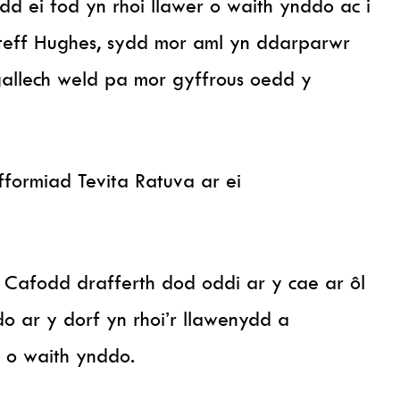
d ei fod yn rhoi llawer o waith ynddo ac i
 Steff Hughes, sydd mor aml yn ddarparwr
gallech weld pa mor gyffrous oedd y
fformiad Tevita Ratuva ar ei
Cafodd drafferth dod oddi ar y cae ar ôl
 ar y dorf yn rhoi’r llawenydd a
 o waith ynddo.