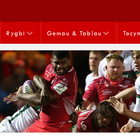
Rygbi
Gemau & Tablau
Tocy