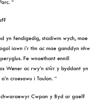
arc. “
af?
od yn fendigedig, stadiwm wych, mae
gol iawn i’r tîm ac mae ganddyn nhw
eryglus. Fe wnaethant ennill
os Wener ac rwy’n siŵr y byddant yn
a’n croesawu i Toulon. “
h chwaraewyr Cwpan y Byd ar gael?