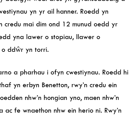
stiynau yn yr ail hanner. Roedd yn
’n credu mai dim ond 12 munud oedd yr
d yna lawer o stopiau, llawer o
o ddŵr yn torri.
rno a pharhau i ofyn cwestiynau. Roedd hi
haf yn erbyn Benetton, rwy’n credu ein
i. Roedden nhw’n hongian yno, maen nhw’n
 ac fe wnaethon nhw ein herio ni. Rwy’n