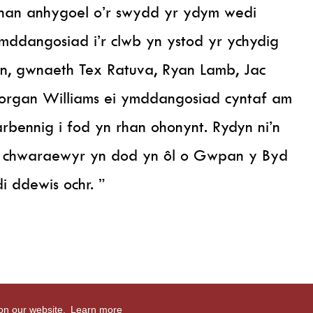
Rhan anhygoel o’r swydd yr ydym wedi
ddangosiad i’r clwb yn ystod yr ychydig
, gwnaeth Tex Ratuva, Ryan Lamb, Jac
organ Williams ei ymddangosiad cyntaf am
arbennig i fod yn rhan ohonynt. Rydyn ni’n
i chwaraewyr yn dod yn ôl o Gwpan y Byd
i ddewis ochr. ”
 on our website.
Learn more