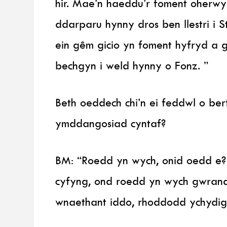
hir. Mae’n haeddu’r foment oherwyd
ddarparu hynny dros ben llestri i
ein gêm gicio yn foment hyfryd a 
bechgyn i weld hynny o Fonz. ”
Beth oeddech chi’n ei feddwl o ber
ymddangosiad cyntaf?
BM: “Roedd yn wych, onid oedd e? 
cyfyng, ond roedd yn wych gwrando
wnaethant iddo, rhoddodd ychydig