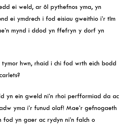
edd ei weld, ar ôl pythefnos yma, yn
nd ei ymdrech i fod eisiau gweithio i’r tîm
ae’n mynd i ddod yn ffefryn y dorf yn
tymor hwn, rhaid i chi fod wrth eich bodd
arlets?
 yn ein gweld ni’n rhoi perfformiad da ac
 cadw yma i’r funud olaf! Mae’r gefnogaeth
n fod yn gaer ac rydyn ni’n falch o