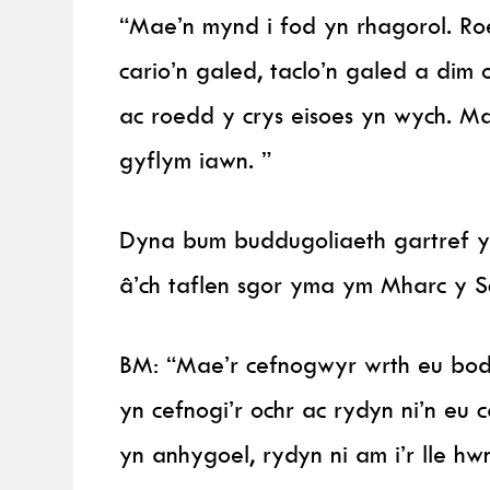
“Mae’n mynd i fod yn rhagorol. Ro
cario’n galed, taclo’n galed a dim o
ac roedd y crys eisoes yn wych. M
gyflym iawn. ”
Dyna bum buddugoliaeth gartref y 
â’ch taflen sgor yma ym Mharc y Sc
BM: “Mae’r cefnogwyr wrth eu bodd
yn cefnogi’r ochr ac rydyn ni’n eu
yn anhygoel, rydyn ni am i’r lle hw