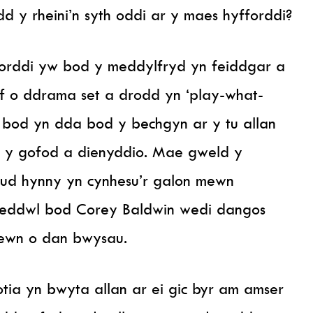
dd y rheini’n syth oddi ar y maes hyfforddi?
forddi yw bod y meddylfryd yn feiddgar a
taf o ddrama set a drodd yn ‘play-what-
 bod yn dda bod y bechgyn ar y tu allan
 y gofod a dienyddio. Mae gweld y
ud hynny yn cynhesu’r galon mewn
meddwl bod Corey Baldwin wedi dangos
 mewn o dan bwysau.
tia yn bwyta allan ar ei gic byr am amser