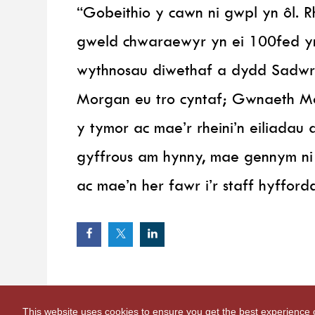
“Gobeithio y cawn ni gwpl yn ôl. 
gweld chwaraewyr yn ei 100fed ym
wythnosau diwethaf a dydd Sadwrn
Morgan eu tro cyntaf; Gwnaeth M
y tymor ac mae’r rheini’n eiliadau 
gyffrous am hynny, mae gennym n
ac mae’n her fawr i’r staff hyffordd
This website uses cookies to ensure you get the best experience