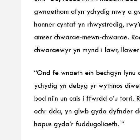
gwnaethom ofyn ychydig mwy o gwe
hanner cyntaf yn rhwystredig, rwy
amser chwarae-mewn-chwarae. Roed
chwaraewyr yn mynd i lawr, llawer 
“Ond fe wnaeth ein bechgyn lynu a
ychydig yn debyg yr wythnos diwet
bod ni’n un cais i ffwrdd o’u torr
ochr dda, yn glwb gyda dyfnder da
hapus gyda’r fuddugoliaeth. ”