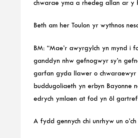
chwarae yma a rhedeg allan ar y P
Beth am her Toulon yr wythnos nes
BM: “Mae’r awyrgylch yn mynd i f
ganddyn nhw gefnogwyr sy’n gefno
garfan gyda llawer o chwaraewyr p
buddugoliaeth yn erbyn Bayonne n
edrych ymlaen at fod yn ôl gartref 
A fydd gennych chi unrhyw un o’c