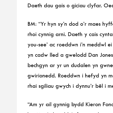
Daeth dau gais o giciau clyfar. Oe
BM: “Yr hyn sy’n dod o’r maes hyf
rhoi cynnig arni. Daeth y cais cyn
you-see’ ac roeddwn i’n meddwl ei
yn cadw lled a gwelodd Dan Jones
bechgyn ar yr un dudalen yn gwne
gwirionedd. Roeddwn i hefyd yn 
rhai sgiliau gwych i dynnu’r bêl i
“Am yr ail gynnig bydd Kieron Fono