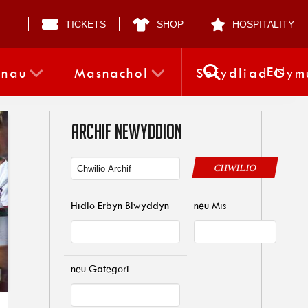
TICKETS
SHOP
HOSPITALITY
EN
nnau
Masnachol
Sefydliad Gym
ARCHIF NEWYDDION
CHWILIO
Hidlo Erbyn Blwyddyn
neu Mis
neu Gategori