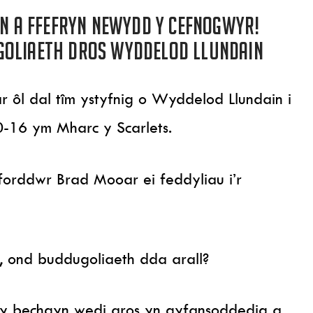
wn a ffefryn newydd y cefnogwyr!
goliaeth dros Wyddelod Llundain
r ôl dal tîm ystyfnig o Wyddelod Llundain i
-16 ym Mharc y Scarlets.
forddwr Brad Mooar ei feddyliau i’r
i, ond buddugoliaeth dda arall?
 y bechgyn wedi aros yn gyfansoddedig a