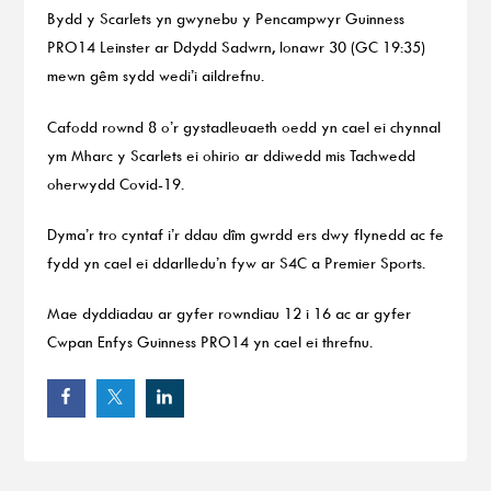
Bydd y Scarlets yn gwynebu y Pencampwyr Guinness
PRO14 Leinster ar Ddydd Sadwrn, Ionawr 30 (GC 19:35)
mewn gêm sydd wedi’i aildrefnu.
Cafodd rownd 8 o’r gystadleuaeth oedd yn cael ei chynnal
ym Mharc y Scarlets ei ohirio ar ddiwedd mis Tachwedd
oherwydd Covid-19.
Dyma’r tro cyntaf i’r ddau dîm gwrdd ers dwy flynedd ac fe
fydd yn cael ei ddarlledu’n fyw ar S4C a Premier Sports.
Mae dyddiadau ar gyfer rowndiau 12 i 16 ac ar gyfer
Cwpan Enfys Guinness PRO14 yn cael ei threfnu.