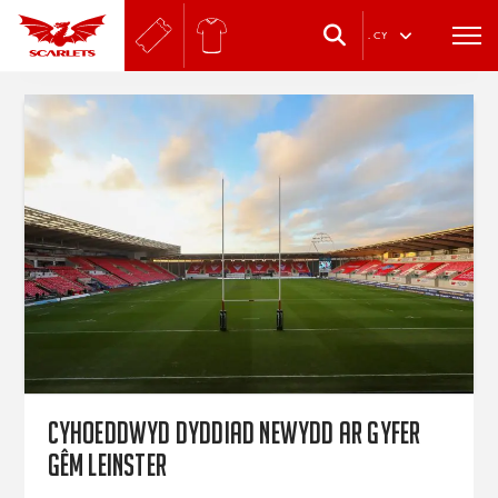
.
CY
Cyhoeddwyd dyddiad newydd ar gyfer
gêm Leinster