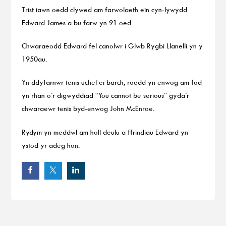
Trist iawn oedd clywed am farwolaeth ein cyn-lywydd
Edward James a bu farw yn 91 oed.
Chwaraeodd Edward fel canolwr i Glwb Rygbi Llanelli yn y
1950au.
Yn ddyfarnwr tenis uchel ei barch, roedd yn enwog am fod
yn rhan o’r digwyddiad “You cannot be serious” gyda’r
chwaraewr tenis byd-enwog John McEnroe.
Rydym yn meddwl am holl deulu a ffrindiau Edward yn
ystod yr adeg hon.