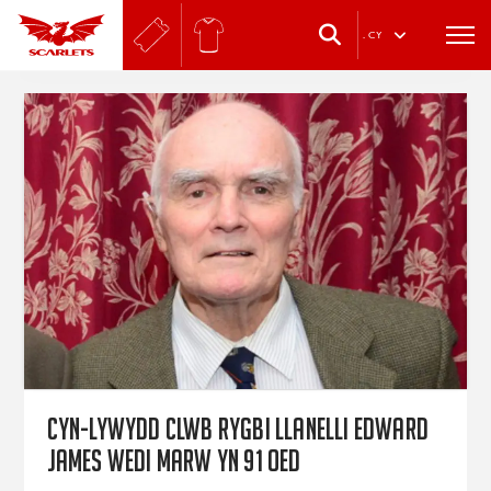
.
CY
Cyn-lywydd Clwb Rygbi Llanelli Edward
James wedi marw yn 91 oed