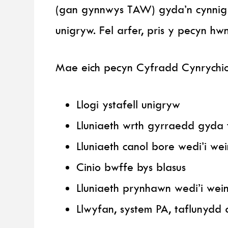
(gan gynnwys TAW) gyda’n cynnig
unigryw. Fel arfer, pris y pecyn h
Mae eich pecyn Cyfradd Cynrychi
Llogi ystafell unigryw
Lluniaeth wrth gyrraedd gyda 
Lluniaeth canol bore wedi’i we
Cinio bwffe bys blasus
Lluniaeth prynhawn wedi’i wei
Llwyfan, system PA, taflunydd 