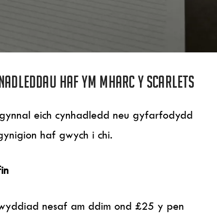
ynadleddau haf ym Mharc y Scarlets
i gynnal eich cynhadledd neu gyfarfodydd
ynigion haf gwych i chi.
in
gwyddiad nesaf am ddim ond £25 y pen