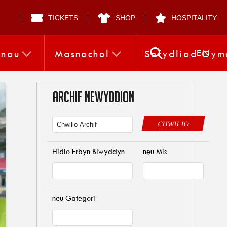
TICKETS
SHOP
HOSPITALITY
EN
nnau
Masnachol
Sefydliad Gym
ARCHIF NEWYDDION
CHWILIO
Hidlo Erbyn Blwyddyn
neu Mis
neu Gategori