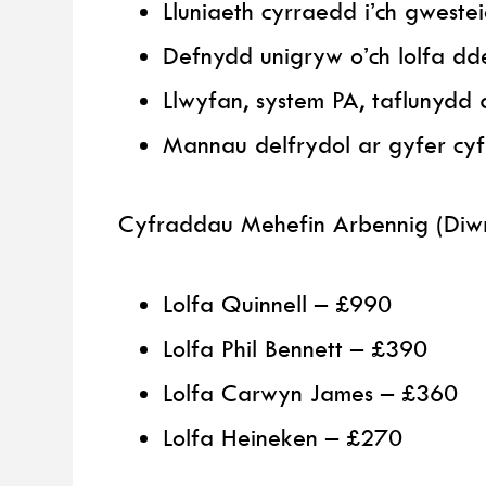
Lluniaeth cyrraedd i’ch gweste
Defnydd unigryw o’ch lolfa dd
Llwyfan, system PA, taflunydd 
Mannau delfrydol ar gyfer cy
Cyfraddau Mehefin Arbennig (Diwr
Lolfa Quinnell – £990
Lolfa Phil Bennett – £390
Lolfa Carwyn James – £360
Lolfa Heineken – £270