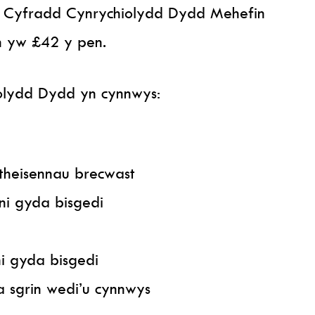
 Cyfradd Cynrychiolydd Dydd Mehefin
wn yw £42 y pen.
olydd Dydd yn cynnwys:
theisennau brecwast
ini gyda bisgedi
ni gyda bisgedi
a sgrin wedi’u cynnwys