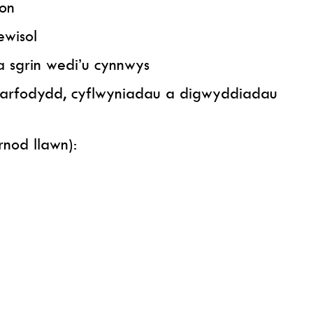
ion
ewisol
a sgrin wedi’u cynnwys
farfodydd, cyflwyniadau a digwyddiadau
nod llawn):