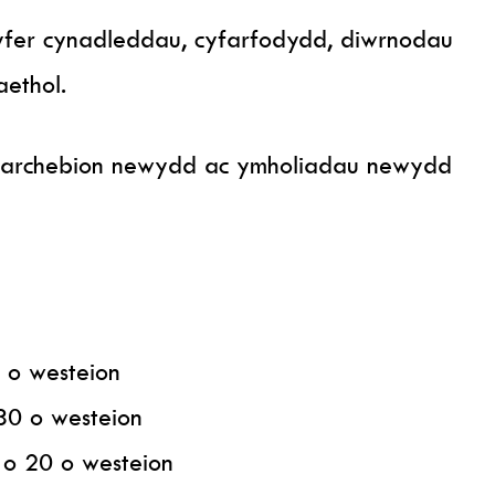
yfer cynadleddau, cyfarfodydd, diwrnodau
aethol.
r archebion newydd ac ymholiadau newydd
 o westeion
 30 o westeion
 o 20 o westeion