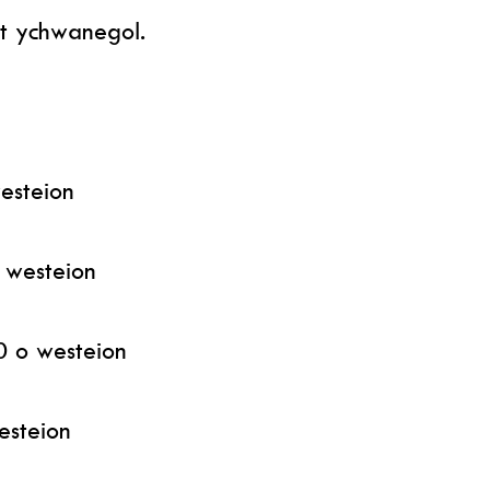
t ychwanegol.
esteion
o westeion
0 o westeion
esteion