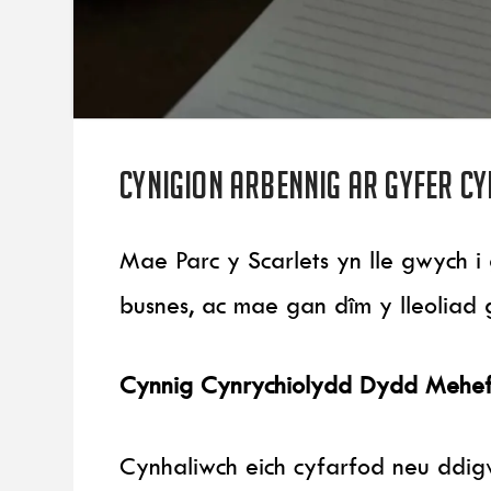
Cynigion arbennig ar gyfer c
Mae Parc y Scarlets yn lle gwych 
busnes, ac mae gan dîm y lleoliad g
Cynnig Cynrychiolydd Dydd Mehef
Cynhaliwch eich cyfarfod neu ddi