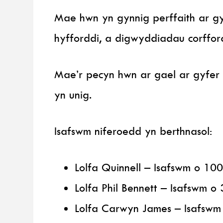
Mae hwn yn gynnig perffaith ar g
hyfforddi, a digwyddiadau corffor
Mae’r pecyn hwn ar gael ar gyfe
yn unig.
Isafswm niferoedd yn berthnasol:
Lolfa Quinnell – Isafswm o 100
Lolfa Phil Bennett – Isafswm o
Lolfa Carwyn James – Isafswm