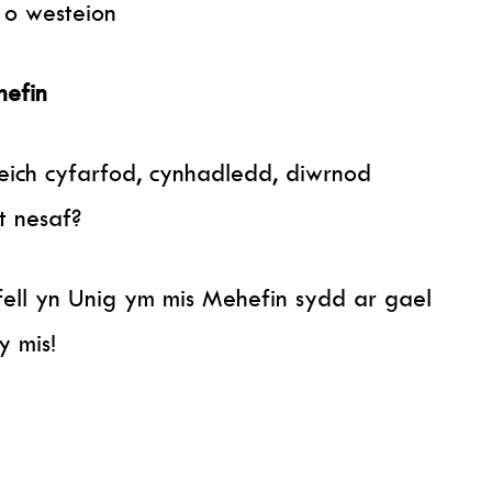
 o westeion
hefin
 eich cyfarfod, cynhadledd, diwrnod
t nesaf?
fell yn Unig ym mis Mehefin sydd ar gael
 mis!