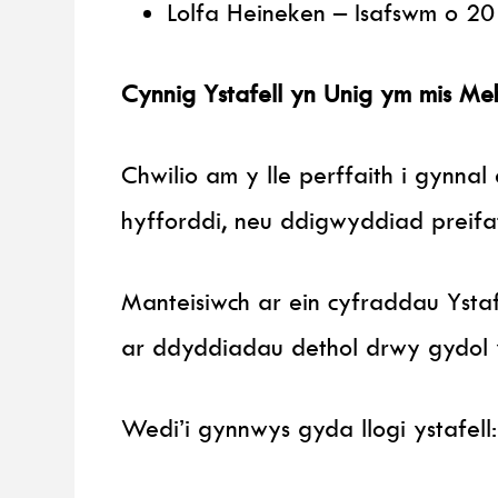
Lolfa Heineken – Isafswm o 20
Cynnig Ystafell yn Unig ym mis Me
Chwilio am y lle perffaith i gynnal
hyfforddi, neu ddigwyddiad preifa
Manteisiwch ar ein cyfraddau Ysta
ar ddyddiadau dethol drwy gydol y
Wedi’i gynnwys gyda llogi ystafell: