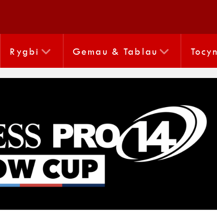
Rygbi
Gemau & Tablau
Tocy