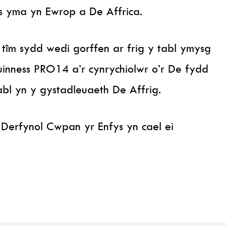
 yma yn Ewrop a De Affrica.
tîm sydd wedi gorffen ar frig y tabl ymysg
inness PRO14 a’r cynrychiolwr o’r De fydd
abl yn y gystadleuaeth De Affrig.
Derfynol Cwpan yr Enfys yn cael ei