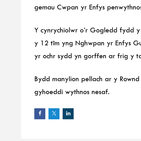
gemau Cwpan yr Enfys penwythnos
Y cynrychiolwr o’r Gogledd fydd y 
y 12 tîm yng Nghwpan yr Enfys Gu
yr ochr sydd yn gorffen ar frig y t
Bydd manylion pellach ar y Rownd 
gyhoeddi wythnos nesaf.