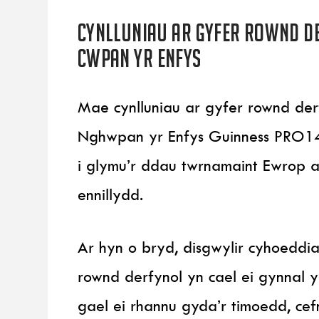
Cynlluniau ar gyfer Rownd De
Cwpan yr Enfys
Mae cynlluniau ar gyfer rownd de
Nghwpan yr Enfys Guinness PRO14
i glymu’r ddau twrnamaint Ewrop a
ennillydd.
Ar hyn o bryd, disgwylir cyhoeddia
rownd derfynol yn cael ei gynnal 
gael ei rhannu gyda’r timoedd, ce