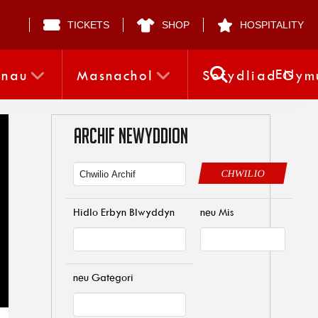
TICKETS
SHOP
HOSPITALITY
EN
nnau
Masnachol
Sefydliad Gym
ARCHIF NEWYDDION
CHWILIO
Hidlo Erbyn Blwyddyn
neu Mis
neu Gategori