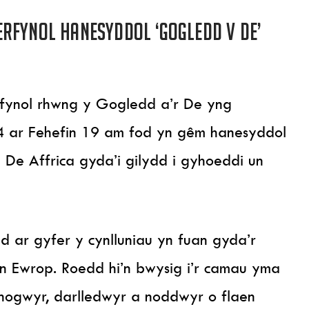
rfynol Hanesyddol ‘Gogledd v De’
rfynol rhwng y Gogledd a’r De yng
 ar Fehefin 19 am fod yn gêm hanesyddol
 De Affrica gyda’i gilydd i gyhoeddi un
d ar gyfer y cynlluniau yn fuan gyda’r
yn Ewrop. Roedd hi’n bwysig i’r camau yma
fnogwyr, darlledwyr a noddwyr o flaen