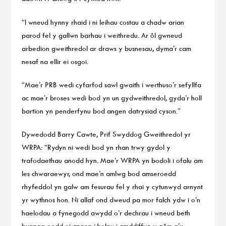
“I wneud hynny rhaid i ni leihau costau a chadw arian
parod fel y gallwn barhau i weithredu. Ar ôl gwneud
arbedion gweithredol ar draws y busnesau, dyma’r cam
nesaf na ellir ei osgoi.
“Mae’r PRB wedi cyfarfod sawl gwaith i werthuso’r sefyllfa
ac mae’r broses wedi bod yn un gydweithredol, gyda’r holl
bartïon yn penderfynu bod angen datrysiad cyson.”
Dywedodd Barry Cawte, Prif Swyddog Gweithredol yr
WRPA: “Rydyn ni wedi bod yn rhan trwy gydol y
trafodaethau anodd hyn. Mae’r WRPA yn bodoli i ofalu am
les chwaraewyr, ond mae’n amlwg bod amseroedd
rhyfeddol yn galw am fesurau fel y rhai y cytunwyd arnynt
yr wythnos hon. Ni allaf ond dweud pa mor falch ydw i o’n
haelodau a fynegodd awydd o’r dechrau i wneud beth
bynnag oedd ei angen i helpu i amddiffyn y gêm a’u