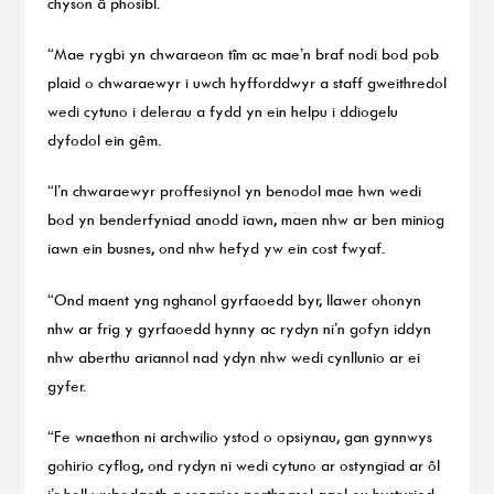
chyson â phosibl.
“Mae rygbi yn chwaraeon tîm ac mae’n braf nodi bod pob
plaid o chwaraewyr i uwch hyfforddwyr a staff gweithredol
wedi cytuno i delerau a fydd yn ein helpu i ddiogelu
dyfodol ein gêm.
“I’n chwaraewyr proffesiynol yn benodol mae hwn wedi
bod yn benderfyniad anodd iawn, maen nhw ar ben miniog
iawn ein busnes, ond nhw hefyd yw ein cost fwyaf.
“Ond maent yng nghanol gyrfaoedd byr, llawer ohonyn
nhw ar frig y gyrfaoedd hynny ac rydyn ni’n gofyn iddyn
nhw aberthu ariannol nad ydyn nhw wedi cynllunio ar ei
gyfer.
“Fe wnaethon ni archwilio ystod o opsiynau, gan gynnwys
gohirio cyflog, ond rydyn ni wedi cytuno ar ostyngiad ar ôl
i’r holl wybodaeth a senarios perthnasol gael eu hystyried.