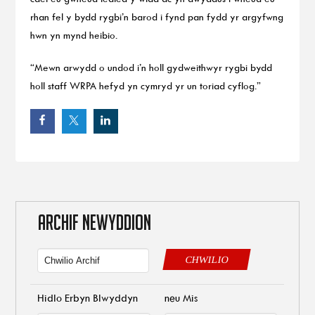
rhan fel y bydd rygbi’n barod i fynd pan fydd yr argyfwng
hwn yn mynd heibio.
“Mewn arwydd o undod i’n holl gydweithwyr rygbi bydd
holl staff WRPA hefyd yn cymryd yr un toriad cyflog.”
ARCHIF NEWYDDION
CHWILIO
Hidlo Erbyn Blwyddyn
neu Mis