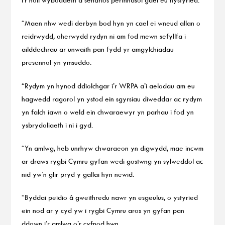
“Maen nhw wedi derbyn bod hyn yn cael ei wneud allan o
reidrwydd, oherwydd rydyn ni am fod mewn sefyllfa i
ailddechrau ar unwaith pan fydd yr amgylchiadau
presennol yn ymsuddo.
“Rydym yn hynod ddiolchgar i’r WRPA a’i aelodau am eu
hagwedd ragorol yn ystod ein sgyrsiau diweddar ac rydym
yn falch iawn o weld ein chwaraewyr yn parhau i fod yn
ysbrydoliaeth i ni i gyd.
“Yn amlwg, heb unrhyw chwaraeon yn digwydd, mae incwm
ar draws rygbi Cymru gyfan wedi gostwng yn sylweddol ac
nid yw’n glir pryd y gallai hyn newid.
“Byddai peidio â gweithredu nawr yn esgeulus, o ystyried
ein nod ar y cyd yw i rygbi Cymru aros yn gyfan pan
ddown i’r amlwg o’r cyfnod hwn.