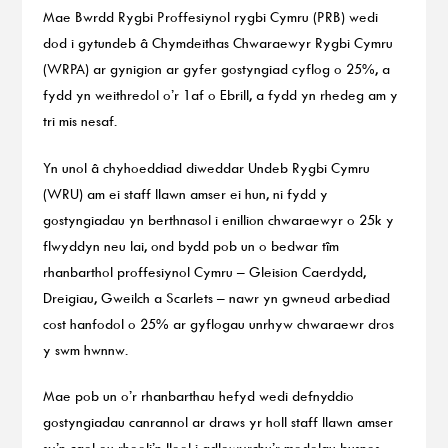
Mae Bwrdd Rygbi Proffesiynol rygbi Cymru (PRB) wedi
dod i gytundeb â Chymdeithas Chwaraewyr Rygbi Cymru
(WRPA) ar gynigion ar gyfer gostyngiad cyflog o 25%, a
fydd yn weithredol o’r 1af o Ebrill, a fydd yn rhedeg am y
tri mis nesaf.
Yn unol â chyhoeddiad diweddar Undeb Rygbi Cymru
(WRU) am ei staff llawn amser ei hun, ni fydd y
gostyngiadau yn berthnasol i enillion chwaraewyr o 25k y
flwyddyn neu lai, ond bydd pob un o bedwar tîm
rhanbarthol proffesiynol Cymru – Gleision Caerdydd,
Dreigiau, Gweilch a Scarlets – nawr yn gwneud arbediad
cost hanfodol o 25% ar gyflogau unrhyw chwaraewr dros
y swm hwnnw.
Mae pob un o’r rhanbarthau hefyd wedi defnyddio
gostyngiadau canrannol ar draws yr holl staff llawn amser
sy’n cael eu rheoli’n lleol i adlewyrchu’r modelau busnes