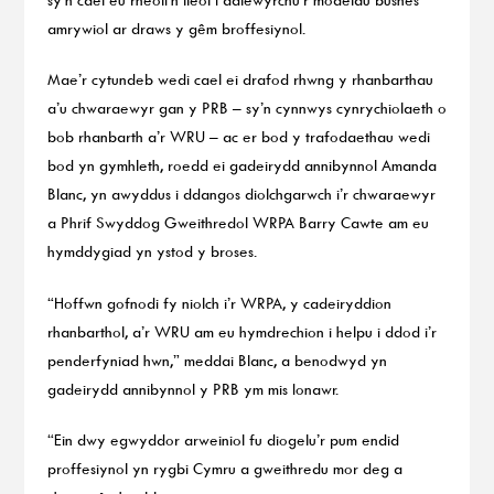
amrywiol ar draws y gêm broffesiynol.
Mae’r cytundeb wedi cael ei drafod rhwng y rhanbarthau
a’u chwaraewyr gan y PRB – sy’n cynnwys cynrychiolaeth o
bob rhanbarth a’r WRU – ac er bod y trafodaethau wedi
bod yn gymhleth, roedd ei gadeirydd annibynnol Amanda
Blanc, yn awyddus i ddangos diolchgarwch i’r chwaraewyr
a Phrif Swyddog Gweithredol WRPA Barry Cawte am eu
hymddygiad yn ystod y broses.
“Hoffwn gofnodi fy niolch i’r WRPA, y cadeiryddion
rhanbarthol, a’r WRU am eu hymdrechion i helpu i ddod i’r
penderfyniad hwn,” meddai Blanc, a benodwyd yn
gadeirydd annibynnol y PRB ym mis Ionawr.
“Ein dwy egwyddor arweiniol fu diogelu’r pum endid
proffesiynol yn rygbi Cymru a gweithredu mor deg a