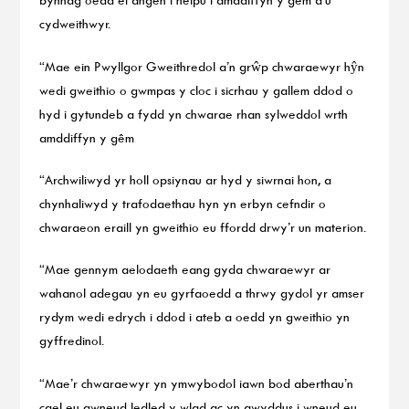
cydweithwyr.
“Mae ein Pwyllgor Gweithredol a’n grŵp chwaraewyr hŷn
wedi gweithio o gwmpas y cloc i sicrhau y gallem ddod o
hyd i gytundeb a fydd yn chwarae rhan sylweddol wrth
amddiffyn y gêm
“Archwiliwyd yr holl opsiynau ar hyd y siwrnai hon, a
chynhaliwyd y trafodaethau hyn yn erbyn cefndir o
chwaraeon eraill yn gweithio eu ffordd drwy’r un materion.
“Mae gennym aelodaeth eang gyda chwaraewyr ar
wahanol adegau yn eu gyrfaoedd a thrwy gydol yr amser
rydym wedi edrych i ddod i ateb a oedd yn gweithio yn
gyffredinol.
“Mae’r chwaraewyr yn ymwybodol iawn bod aberthau’n
cael eu gwneud ledled y wlad ac yn awyddus i wneud eu