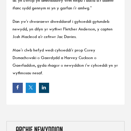
ac yn Ewrop yn amhrisiadwy wrth helpu i ddod â’r dalent
ifanc sydd gennym ni yn y garfan i’r amlwg.”
Dan yw’r chwaraewr diweddaraf i gyhoeddi gytundeb
newydd, yn dilyn yr wythwr Fletcher Anderson, y capten
Josh Macleod a’r cefnwr Jac Davies.
Mae’r clwb hefyd wedi cyhoeddi’r prop Corey
Domachowski o Gaerdydd a Harvey Cuckson o
Gaerfaddon, gyda rhagor o newyddion i’w cyhoeddi yn yr
wythnosau nesaf.
ARCHIF NEWYDDION