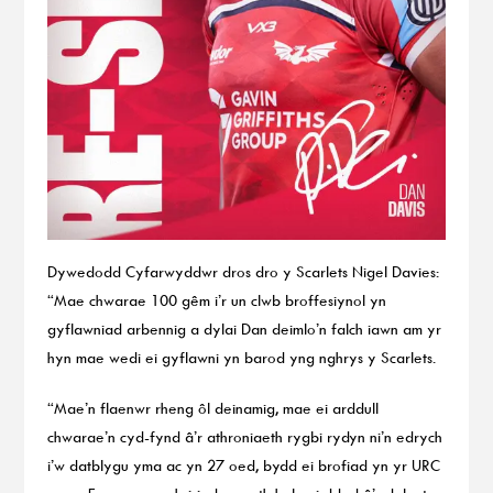
Dywedodd Cyfarwyddwr dros dro y Scarlets Nigel Davies:
“Mae chwarae 100 gêm i’r un clwb broffesiynol yn
gyflawniad arbennig a dylai Dan deimlo’n falch iawn am yr
hyn mae wedi ei gyflawni yn barod yng nghrys y Scarlets.
“Mae’n flaenwr rheng ôl deinamig, mae ei arddull
chwarae’n cyd-fynd â’r athroniaeth rygbi rydyn ni’n edrych
i’w datblygu yma ac yn 27 oed, bydd ei brofiad yn yr URC