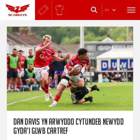
.
CY
Dan Davis yn arwyddo cytundeb newydd
gyda’i glwb cartref