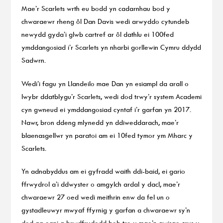
Mae’r Scarlets wrth eu bodd yn cadarnhau bod y
chwaraewr rheng ôl Dan Davis wedi arwyddo cytundeb
newydd gyda’i glwb cartref ar ôl dathlu ei 100fed
ymddangosiad i’r Scarlets yn nharbi gorllewin Cymru ddydd
Sadwrn.
Wedi’i fagu yn Llandeilo mae Dan yn esiampl da arall o
lwybr ddatblygu’r Scarlets, wedi dod trwy’r system Academi
cyn gwneud ei ymddangosiad cyntaf i’r garfan yn 2017.
Nawr, bron ddeng mlynedd yn ddiweddarach, mae’r
blaenasgellwr yn paratoi am ei 10fed tymor ym Mharc y
Scarlets.
Yn adnabyddus am ei gyfradd waith ddi-baid, ei gario
ffrwydrol a’i ddwyster o amgylch ardal y dacl, mae’r
chwaraewr 27 oed wedi meithrin enw da fel un o
gystadleuwyr mwyaf ffyrnig y garfan a chwaraewr sy’n
dod ag egni a brwdfrydedd bob tro y mae’n gwisgo crys y