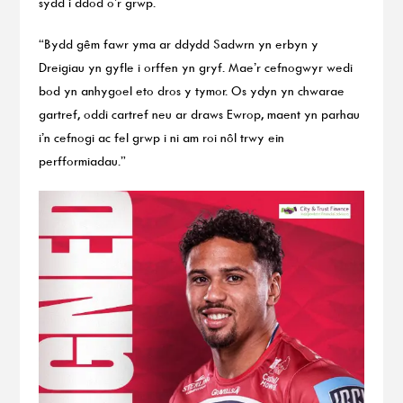
sydd i ddod o’r grwp.
“Bydd gêm fawr yma ar ddydd Sadwrn yn erbyn y
Dreigiau yn gyfle i orffen yn gryf. Mae’r cefnogwyr wedi
bod yn anhygoel eto dros y tymor. Os ydyn yn chwarae
gartref, oddi cartref neu ar draws Ewrop, maent yn parhau
i’n cefnogi ac fel grwp i ni am roi nôl trwy ein
perfformiadau.”