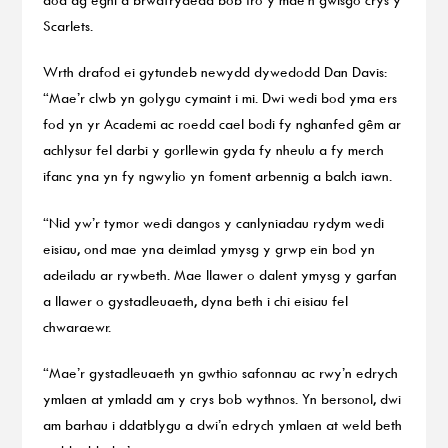
Scarlets.
Wrth drafod ei gytundeb newydd dywedodd Dan Davis:
“Mae’r clwb yn golygu cymaint i mi. Dwi wedi bod yma ers
fod yn yr Academi ac roedd cael bodi fy nghanfed gêm ar
achlysur fel darbi y gorllewin gyda fy nheulu a fy merch
ifanc yna yn fy ngwylio yn foment arbennig a balch iawn.
“Nid yw’r tymor wedi dangos y canlyniadau rydym wedi
eisiau, ond mae yna deimlad ymysg y grwp ein bod yn
adeiladu ar rywbeth. Mae llawer o dalent ymysg y garfan
a llawer o gystadleuaeth, dyna beth i chi eisiau fel
chwaraewr.
“Mae’r gystadleuaeth yn gwthio safonnau ac rwy’n edrych
ymlaen at ymladd am y crys bob wythnos. Yn bersonol, dwi
am barhau i ddatblygu a dwi’n edrych ymlaen at weld beth