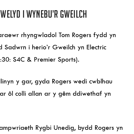
welyd i wynebu’r Gweilch
araewr rhyngwladol Tom Rogers fydd yn
 Sadwrn i herio’r Gweilch yn Electric
30: S4C & Premier Sports).
linyn y gar, gyda Rogers wedi cwblhau
r ôl colli allan ar y gêm ddiwethaf yn
ampwriaeth Rygbi Unedig, bydd Rogers yn