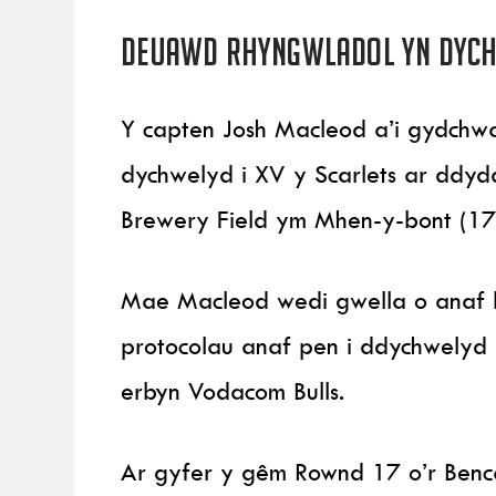
Deuawd rhyngwladol yn dych
Y capten Josh Macleod a’i gydchw
dychwelyd i XV y Scarlets ar ddydd
Brewery Field ym Mhen-y-bont (17:
Mae Macleod wedi gwella o anaf l
protocolau anaf pen i ddychwelyd a
erbyn Vodacom Bulls.
Ar gyfer y gêm Rownd 17 o’r Benc