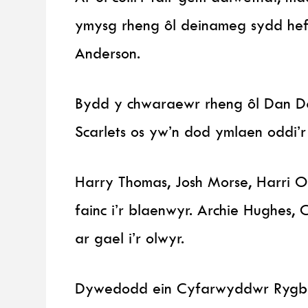
ymysg rheng ôl deinameg sydd hef
Anderson.
Bydd y chwaraewr rheng ôl Dan D
Scarlets os yw’n dod ymlaen oddi’r 
Harry Thomas, Josh Morse, Harri O
fainc i’r blaenwyr. Archie Hughes,
ar gael i’r olwyr.
Dywedodd ein Cyfarwyddwr Rygbi D