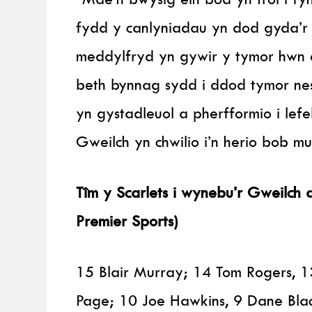
fydd y canlyniadau yn dod gyda’r 
meddylfryd yn gywir y tymor hwn 
beth bynnag sydd i ddod tymor ne
yn gystadleuol a pherfformio i lefe
Gweilch yn chwilio i’n herio bob 
Tîm y Scarlets i wynebu’r Gweilch
Premier Sports)
15 Blair Murray; 14 Tom Rogers, 1
Page; 10 Joe Hawkins, 9 Dane Blac