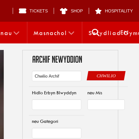
TICKETS
SHOP
HOSPITALITY
EN
nnau
Masnachol
Sefydliad Gym
ARCHIF NEWYDDION
CHWILIO
Hidlo Erbyn Blwyddyn
neu Mis
neu Gategori