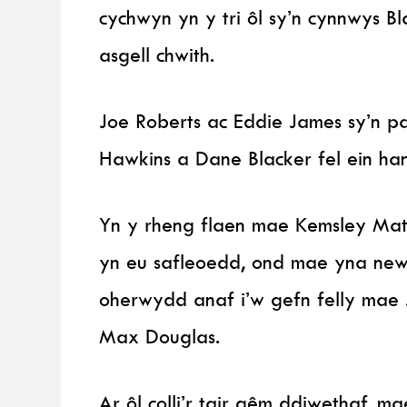
cychwyn yn y tri ôl sy’n cynnwys B
asgell chwith.
Joe Roberts ac Eddie James sy’n p
Hawkins a Dane Blacker fel ein han
Yn y rheng flaen mae Kemsley Mat
yn eu safleoedd, ond mae yna newid
oherwydd anaf i’w gefn felly mae 
Max Douglas.
Ar ôl colli’r tair gêm ddiwethaf, 