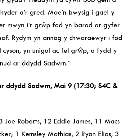
hyder a’r gred. Mae’n bwysig i gael y
er mwyn i’r grŵp fod yn barod ar gyfer
saf. Rydym yn annog y chwaraewyr i fod
l cyson, yn unigol ac fel grŵp, a fydd y
munud ar ddydd Sadwrn.”
 ar ddydd Sadwrn, Mai 9 (17:30; S4C &
3 Joe Roberts, 12 Eddie James, 11 Macs
ker; 1 Kemsley Mathias, 2 Ryan Elias, 3