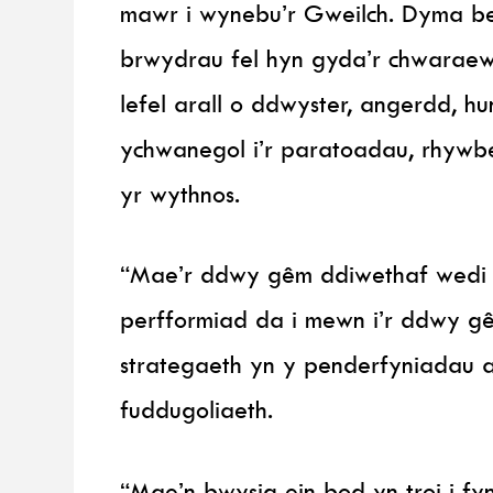
mawr i wynebu’r Gweilch. Dyma be
brwydrau fel hyn gyda’r chwaraewy
lefel arall o ddwyster, angerdd, 
ychwanegol i’r paratoadau, rhywbe
yr wythnos.
“Mae’r ddwy gêm ddiwethaf wedi b
perfformiad da i mewn i’r ddwy g
strategaeth yn y penderfyniadau a
fuddugoliaeth.
“Mae’n bwysig ein bod yn troi i f