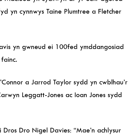
yd yn cynnwys Taine Plumtree a Fletcher
avis yn gwneud ei 100fed ymddangosiad
fainc.
’Connor a Jarrod Taylor sydd yn cwblhau’r
 Carwyn Leggatt-Jones ac Ioan Jones sydd
ros Dro Nigel Davies: “Mae’n achlysur