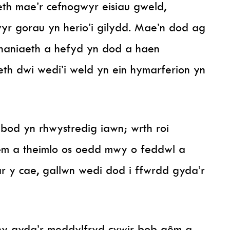
th mae’r cefnogwyr eisiau gweld,
r gorau yn herio’i gilydd. Mae’n dod ag
hunaniaeth a hefyd yn dod a haen
th dwi wedi’i weld yn ein hymarferion yn
od yn rhwystredig iawn; wrth roi
êm a theimlo os oedd mwy o feddwl a
r y cae, gallwn wedi dod i ffwrdd gyda’r
yny gyda’r meddylfryd cywir bob gêm a