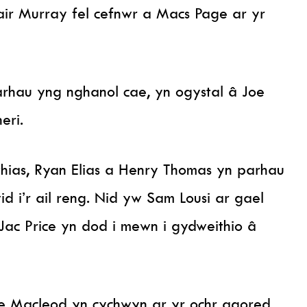
lair Murray fel cefnwr a Macs Page ar yr
arhau yng nghanol cae, yn ogystal â Joe
eri.
hias, Ryan Elias a Henry Thomas yn parhau
 i’r ail reng. Nid yw Sam Lousi ar gael
Jac Price yn dod i mewn i gydweithio â
mae Macleod yn cychwyn ar yr ochr agored