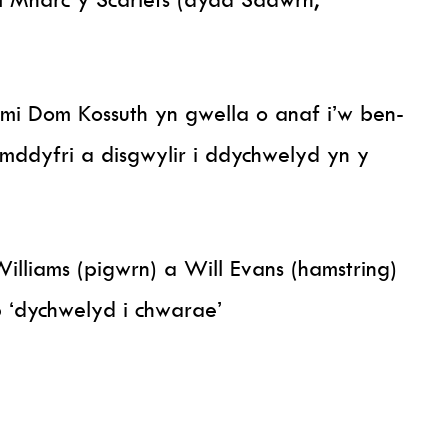
i Dom Kossuth yn gwella o anaf i’w ben-
mddyfri a disgwylir i ddychwelyd yn y
liams (pigwrn) a Will Evans (hamstring)
p ‘dychwelyd i chwarae’