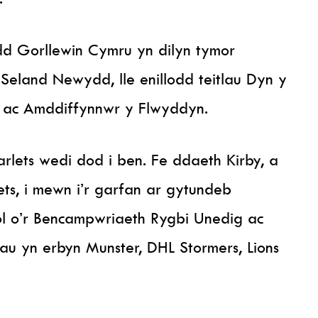
d Gorllewin Cymru yn dilyn tymor
eland Newydd, lle enillodd teitlau Dyn y
ac Amddiffynnwr y Flwyddyn.
rlets wedi dod i ben. Fe ddaeth Kirby, a
ts, i mewn i’r garfan ar gytundeb
ol o’r Bencampwriaeth Rygbi Unedig ac
u yn erbyn Munster, DHL Stormers, Lions