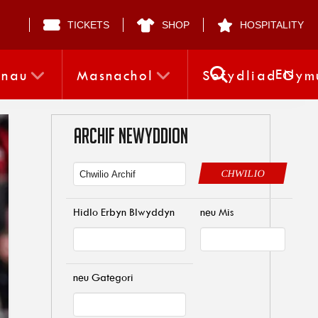
TICKETS
SHOP
HOSPITALITY
EN
nnau
Masnachol
Sefydliad Gym
ARCHIF NEWYDDION
CHWILIO
Hidlo Erbyn Blwyddyn
neu Mis
neu Gategori