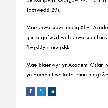
Tachwedd 29).
Mae chwaraewr rheng ôl yr Academ
glin a gafwyd wrth chwarae i Lany
flwyddyn newydd.
Mae blaenwyr yr Academi Osian Wil
yn parhau i wella fel rhan o’r grŵ