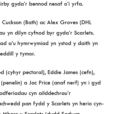
rby gyda’r bennod nesaf o’i yrfa.
 Cuckson (Bath) ac Alex Groves (DHL
au yn dilyn cyfnod byr gyda’r Scarlets.
niad a’u hymrwymiad yn ystod y daith yn
ddill y tymor.
 (cyhyr pectoral), Eddie James (cefn),
penelin) a Jac Price (anaf nerf) yn i gyd
adferiadau cyn ailddechrau’r
chwedd pan fydd y Scarlets yn herio cyn-
Mharc y Scarlets (dydd Sadwrn,