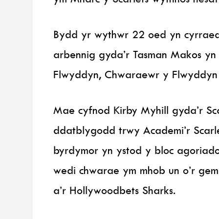
Bydd yr wythwr 22 oed yn cyrraed
arbennig gyda’r Tasman Makos yn S
Flwyddyn, Chwaraewr y Flwyddyn 
Mae cyfnod Kirby Myhill gyda’r Sca
ddatblygodd trwy Academi’r Scarle
byrdymor yn ystod y bloc agoriad
wedi chwarae ym mhob un o’r gema
a’r Hollywoodbets Sharks.