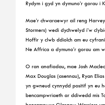
Rydym i gyd yn dymuno’r gorau i Ki
Mae’r chwaraewyr ail reng Harvey
Stormers) wedi dychwelyd i’w clybi
Hoffir y clwb ddiolch am eu cyfra
Ne Affrica a dymuno’r gorau am we
O ran anafiadau, mae Josh Macleod
Max Douglas (asennau), Ryan Elias (
yn gwneud cynnydd positif yn eu h
bencampwriaeth ar ddiwedd mis Ta
bencampwyr Glasgow Warriors ym 