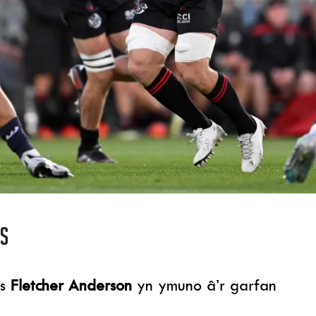
s
ts
Fletcher Anderson
yn ymuno â’r garfan
.