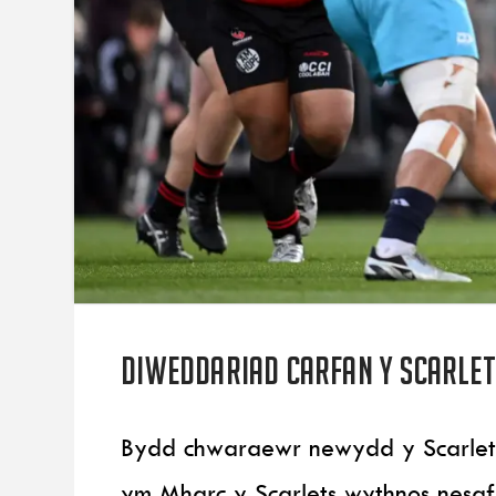
Diweddariad carfan y Scarlet
Bydd chwaraewr newydd y Scarle
ym Mharc y Scarlets wythnos nesaf