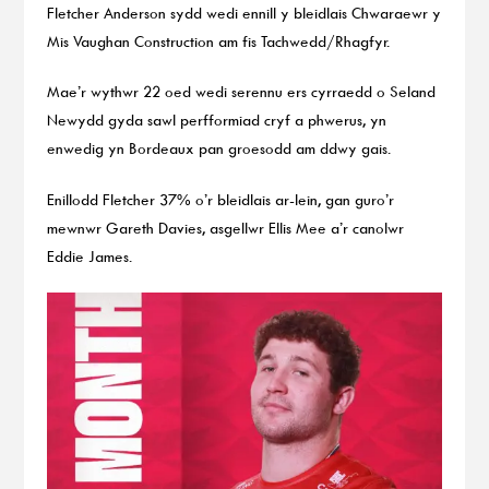
Fletcher Anderson sydd wedi ennill y bleidlais Chwaraewr y
Mis Vaughan Construction am fis Tachwedd/Rhagfyr.
Mae’r wythwr 22 oed wedi serennu ers cyrraedd o Seland
Newydd gyda sawl perfformiad cryf a phwerus, yn
enwedig yn Bordeaux pan groesodd am ddwy gais.
Enillodd Fletcher 37% o’r bleidlais ar-lein, gan guro’r
mewnwr Gareth Davies, asgellwr Ellis Mee a’r canolwr
Eddie James.