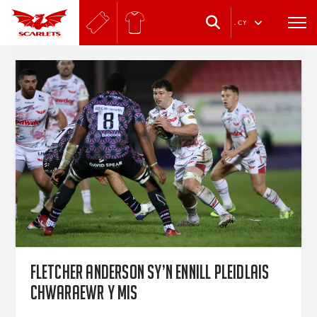
.
CY
Fletcher Anderson sy’n ennill pleidlais
Chwaraewr y Mis