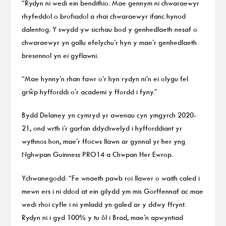
“Rydyn ni wedi ein bendithio. Mae gennym ni chwaraewyr
rhyfeddol o brofiadol a rhai chwaraewyr ifanc hynod
dalentog. Y swydd yw sicrhau bod y genhedlaeth nesaf o
chwaraewyr yn gallu efelychu’r hyn y mae’r genhedlaeth
bresennol yn ei gyflawni.
“Mae hynny’n rhan fawr o’r hyn rydyn ni’n ei olygu fel
grŵp hyfforddi o’r academi y ffordd i fyny.”
Bydd Delaney yn cymryd yr awenau cyn ymgyrch 2020-
21, ond wrth i’r garfan ddychwelyd i hyfforddiant yr
wythnos hon, mae’r ffocws llawn ar gynnal yr her yng
Nghwpan Guinness PRO14 a Chwpan Her Ewrop.
Ychwanegodd: “Fe wnaeth pawb roi llawer o waith caled i
mewn ers i ni ddod at ein gilydd ym mis Gorffennaf ac mae
wedi rhoi cyfle i ni ymladd yn galed ar y ddwy ffrynt.
Rydyn ni i gyd 100% y tu ôl i Brad, mae’n apwyntiad