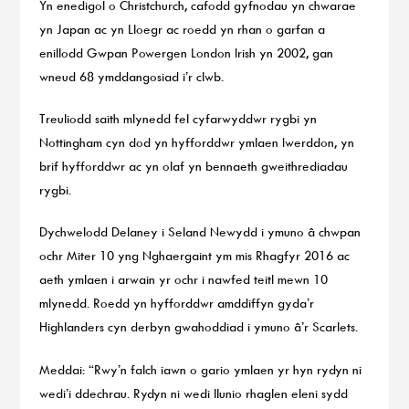
Yn enedigol o Christchurch, cafodd gyfnodau yn chwarae
yn Japan ac yn Lloegr ac roedd yn rhan o garfan a
enillodd Gwpan Powergen London Irish yn 2002, gan
wneud 68 ymddangosiad i’r clwb.
Treuliodd saith mlynedd fel cyfarwyddwr rygbi yn
Nottingham cyn dod yn hyfforddwr ymlaen Iwerddon, yn
brif hyfforddwr ac yn olaf yn bennaeth gweithrediadau
rygbi.
Dychwelodd Delaney i Seland Newydd i ymuno â chwpan
ochr Miter 10 yng Nghaergaint ym mis Rhagfyr 2016 ac
aeth ymlaen i arwain yr ochr i nawfed teitl mewn 10
mlynedd. Roedd yn hyfforddwr amddiffyn gyda’r
Highlanders cyn derbyn gwahoddiad i ymuno â’r Scarlets.
Meddai: “Rwy’n falch iawn o gario ymlaen yr hyn rydyn ni
wedi’i ddechrau. Rydyn ni wedi llunio rhaglen eleni sydd