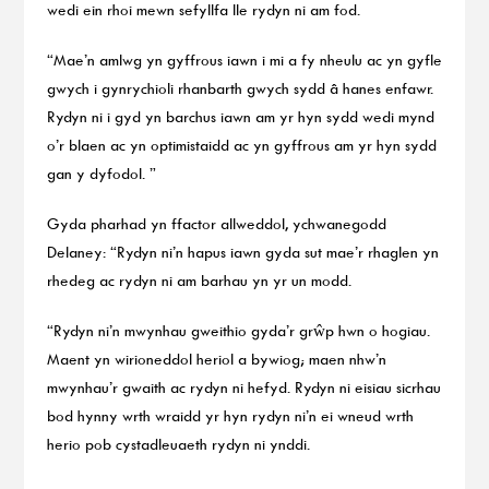
wedi ein rhoi mewn sefyllfa lle rydyn ni am fod.
“Mae’n amlwg yn gyffrous iawn i mi a fy nheulu ac yn gyfle
gwych i gynrychioli rhanbarth gwych sydd â hanes enfawr.
Rydyn ni i gyd yn barchus iawn am yr hyn sydd wedi mynd
o’r blaen ac yn optimistaidd ac yn gyffrous am yr hyn sydd
gan y dyfodol. ”
Gyda pharhad yn ffactor allweddol, ychwanegodd
Delaney: “Rydyn ni’n hapus iawn gyda sut mae’r rhaglen yn
rhedeg ac rydyn ni am barhau yn yr un modd.
“Rydyn ni’n mwynhau gweithio gyda’r grŵp hwn o hogiau.
Maent yn wirioneddol heriol a bywiog; maen nhw’n
mwynhau’r gwaith ac rydyn ni hefyd. Rydyn ni eisiau sicrhau
bod hynny wrth wraidd yr hyn rydyn ni’n ei wneud wrth
herio pob cystadleuaeth rydyn ni ynddi.