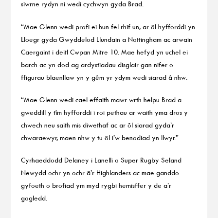
siwrne rydyn ni wedi cychwyn gyda Brad.
“Mae Glenn wedi profi ei hun fel rhif un, ar ôl hyfforddi yn
Lloegr gyda Gwyddelod Llundain a Nottingham ac arwain
Caergaint i deitl Cwpan Mitre 10. Mae hefyd yn uchel ei
barch ac yn dod ag ardystiadau disglair gan nifer o
ffigurau blaenllaw yn y gêm yr ydym wedi siarad â nhw.
“Mae Glenn wedi cael effaith mawr wrth helpu Brad a
gweddill y tîm hyfforddi i roi pethau ar waith yma dros y
chwech neu saith mis diwethaf ac ar ôl siarad gyda’r
chwaraewyr, maen nhw y tu ôl i’w benodiad yn llwyr.”
Cyrhaeddodd Delaney i Lanelli o Super Rugby Seland
Newydd ochr yn ochr â’r Highlanders ac mae ganddo
gyfoeth o brofiad ym myd rygbi hemisffer y de a’r
gogledd.