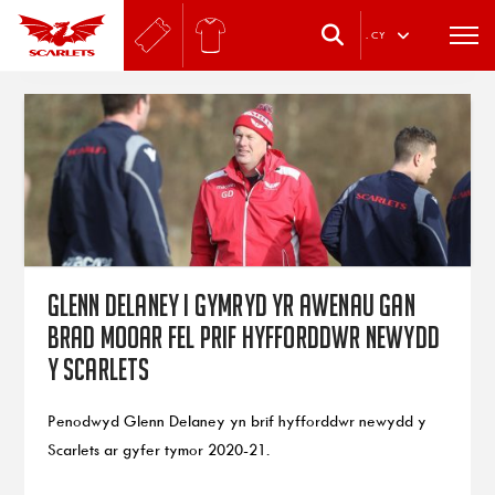
.
CY
Glenn Delaney i gymryd yr awenau gan
Brad Mooar fel prif hyfforddwr newydd
y Scarlets
Penodwyd Glenn Delaney yn brif hyfforddwr newydd y
Scarlets ar gyfer tymor 2020-21.