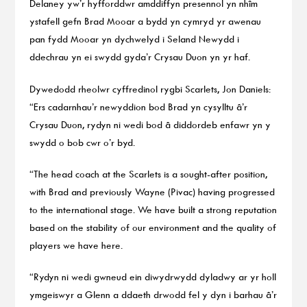
Delaney yw’r hyfforddwr amddiffyn presennol yn nhîm
ystafell gefn Brad Mooar a bydd yn cymryd yr awenau
pan fydd Mooar yn dychwelyd i Seland Newydd i
ddechrau yn ei swydd gyda’r Crysau Duon yn yr haf.
Dywedodd rheolwr cyffredinol rygbi Scarlets, Jon Daniels:
“Ers cadarnhau’r newyddion bod Brad yn cysylltu â’r
Crysau Duon, rydyn ni wedi bod â diddordeb enfawr yn y
swydd o bob cwr o’r byd.
“The head coach at the Scarlets is a sought-after position,
with Brad and previously Wayne (Pivac) having progressed
to the international stage. We have built a strong reputation
based on the stability of our environment and the quality of
players we have here.
“Rydyn ni wedi gwneud ein diwydrwydd dyladwy ar yr holl
ymgeiswyr a Glenn a ddaeth drwodd fel y dyn i barhau â’r