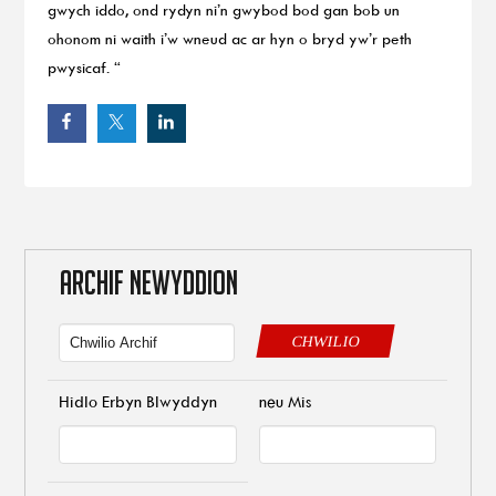
gwych iddo, ond rydyn ni’n gwybod bod gan bob un
ohonom ni waith i’w wneud ac ar hyn o bryd yw’r peth
pwysicaf. “
ARCHIF NEWYDDION
CHWILIO
Hidlo Erbyn Blwyddyn
neu Mis