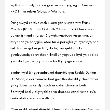
wythnos o ganlyniad i’w gerdyn coch yng ngem Guinness
PRO14 yn erbyn Glasgow Warriors.
Dangoswyd cerdyn coch i Lousi gan y dyfarnwr Frank
Murphy (IRFU) o dan Gyfraith 9.13 – rhaid i Chwaraewr
beidio â mynd i’r afael â gwrthwynebydd yn gynnar, yn
hwyr nac yn beryglus. Mae taclo peryglus yn cynnwys, ond
heb fod yn gyfyngedig i, daclo, neu geisio taclo
gwrthwynebydd uwchben llinell yr ysgwydd hyd yn oed os
yw’r dacl yn cychwyn o dan linell yr ysgwyddau.
Ymdriniwyd â’r gwrandawiad disgyblu gan Roddy Dunlop
(Yr Alban) a derbyniwyd bod gweithredoedd y chwaraewr
yn cyfiawnhau cerdyn coch ar gyfer chwarae budr.
Barnwyd bod y digwyddiad yn drosedd canol-ystod, sy’n
cario ataliad o chwe wythnos.
Oherwydd cofnod disgyblu blaenorol y chwaraewr (cerdyn