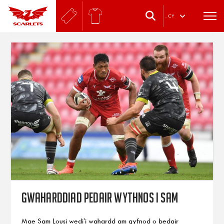
.
CY
Gwaharddiad pedair wythnos i Sam
Mae Sam Lousi wedi’i wahardd am gyfnod o bedair