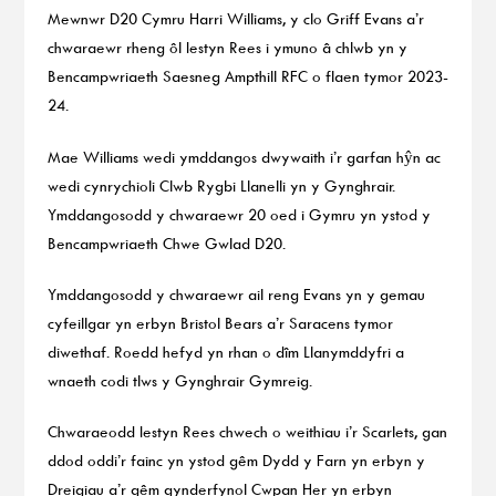
Mewnwr D20 Cymru Harri Williams, y clo Griff Evans a’r
chwaraewr rheng ôl Iestyn Rees i ymuno â chlwb yn y
Bencampwriaeth Saesneg Ampthill RFC o flaen tymor 2023-
24.
Mae Williams wedi ymddangos dwywaith i’r garfan hŷn ac
wedi cynrychioli Clwb Rygbi Llanelli yn y Gynghrair.
Ymddangosodd y chwaraewr 20 oed i Gymru yn ystod y
Bencampwriaeth Chwe Gwlad D20.
Ymddangosodd y chwaraewr ail reng Evans yn y gemau
cyfeillgar yn erbyn Bristol Bears a’r Saracens tymor
diwethaf. Roedd hefyd yn rhan o dîm Llanymddyfri a
wnaeth codi tlws y Gynghrair Gymreig.
Chwaraeodd Iestyn Rees chwech o weithiau i’r Scarlets, gan
ddod oddi’r fainc yn ystod gêm Dydd y Farn yn erbyn y
Dreigiau a’r gêm gynderfynol Cwpan Her yn erbyn