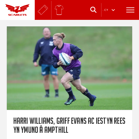
.
CY
Harri Williams, Griff Evans ac Iestyn Rees
yn ymuno â Ampthill