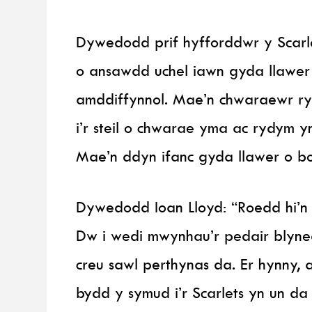
Dywedodd prif hyfforddwr y Scarl
o ansawdd uchel iawn gyda llawer o d
amddiffynnol. Mae’n chwaraewr ry
i’r steil o chwarae yma ac rydym y
Mae’n ddyn ifanc gyda llawer o bot
Dywedodd Ioan Lloyd: “Roedd hi’n 
Dw i wedi mwynhau’r pedair blyne
creu sawl perthynas da. Er hynny, 
bydd y symud i’r Scarlets yn un da