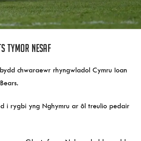
ts tymor nesaf
di bydd chwaraewr rhyngwladol Cymru Ioan
 Bears.
 i rygbi yng Nghymru ar ôl treulio pedair