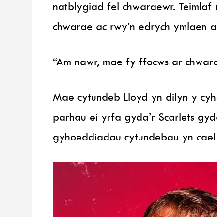
natblygiad fel chwaraewr. Teimlaf m
chwarae ac rwy’n edrych ymlaen a
“Am nawr, mae fy ffocws ar chwarae
Mae cytundeb Lloyd yn dilyn y cy
parhau ei yrfa gyda’r Scarlets g
gyhoeddiadau cytundebau yn cael