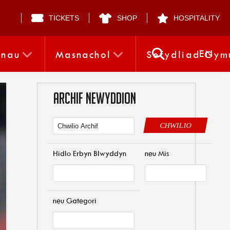
TICKETS
SHOP
HOSPITALITY
EN
nnau
Masnachol
Sefydliad Gym
ARCHIF NEWYDDION
CHWILIO
Hidlo Erbyn Blwyddyn
neu Mis
neu Gategori