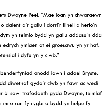
ets Dwayne Peel: “Mae Ioan yn chwaraewr
alent a’r gallu i dorri’r llinell a herio’n
dym yn teimlo bydd yn gallu addasu’n dda
n edrych ymlaen at ei groesawu yn yr haf.
ensial i dyfu yn y clwb.”
benderfyniad anodd iawn i adael Bryste.
dd diwethaf gyda’r clwb yn fawr ac wedi
ar ôl sawl trafodaeth gyda Dwayne, teimlaf
 i mi o ran fy rygbi a bydd yn helpu fy