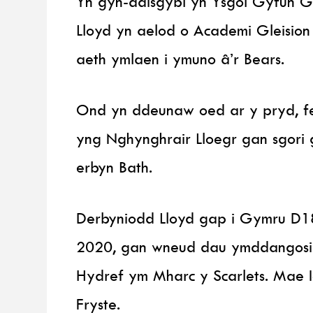
Yn gyn-ddisgybl yn Ysgol Gyfun 
Lloyd yn aelod o Academi Gleision
aeth ymlaen i ymuno â’r Bears.
Ond yn ddeunaw oed ar y pryd, fe
yng Nghynghrair Lloegr gan sgori g
erbyn Bath.
Derbyniodd Lloyd gap i Gymru D1
2020, gan wneud dau ymddangosia
Hydref ym Mharc y Scarlets. Mae 
Fryste.