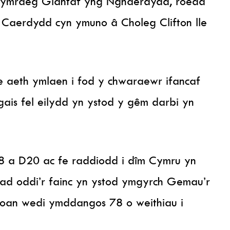
Gymraeg Glantaf yng Nghaerdydd, roedd
 Caerdydd cyn ymuno â Choleg Clifton lle
 aeth ymlaen i fod y chwaraewr ifancaf
ais fel eilydd yn ystod y gêm darbi yn
8 a D20 ac fe raddiodd i dîm Cymru yn
d oddi’r fainc yn ystod ymgyrch Gemau’r
Ioan wedi ymddangos 78 o weithiau i