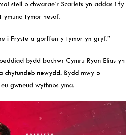
ai steil o chwarae’r Scarlets yn addas i fy
t ymuno tymor nesaf.
 i Fryste a gorffen y tymor yn gryf.”
hoeddiad bydd bachwr Cymru Ryan Elias yn
yda chytundeb newydd. Bydd mwy o
 eu gwneud wythnos yma.