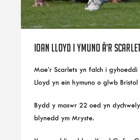
Ioan Lloyd i ymuno â’r Scarle
Mae’r Scarlets yn falch i gyhoed
Lloyd yn ein hymuno o glwb Bristol
Bydd y maswr 22 oed yn dychwelyd
blynedd ym Mryste.