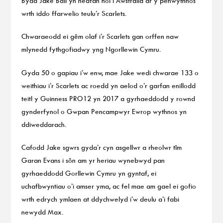
Bydd Jake Ball yn hedfan nôl i Awstralia ar y penwythnos
wrth iddo ffarwelio teulu’r Scarlets.
Chwaraeodd ei gêm olaf i’r Scarlets gan orffen naw
mlynedd fythgofiadwy yng Ngorllewin Cymru.
Gyda 50 o gapiau i’w enw, mae Jake wedi chwarae 133 o
weithiau i’r Scarlets ac roedd yn aelod o’r garfan enillodd
teitl y Guinness PRO12 yn 2017 a gyrhaeddodd y rownd
gynderfynol o Gwpan Pencampwyr Ewrop wythnos yn
ddiweddarach.
Cafodd Jake sgwrs gyda’r cyn asgellwr a rheolwr tîm
Garan Evans i sôn am yr heriau wynebwyd pan
gyrhaeddodd Gorllewin Cymru yn gyntaf, ei
uchafbwyntiau o’i amser yma, ac fel mae am gael ei gofio
wrth edrych ymlaen at ddychwelyd i’w deulu a’i fabi
newydd Max.