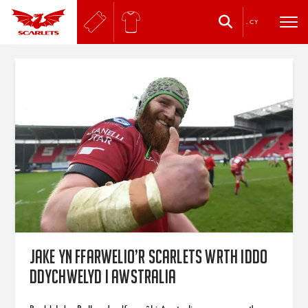
.
CY
Jake yn ffarwelio’r Scarlets wrth iddo
ddychwelyd i Awstralia