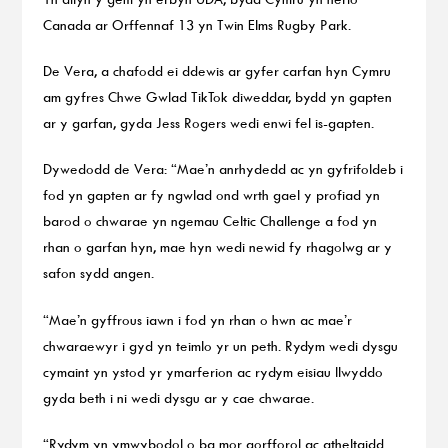
Canada ar Orffennaf 13 yn Twin Elms Rugby Park.
De Vera, a chafodd ei ddewis ar gyfer carfan hyn Cymru
am gyfres Chwe Gwlad TikTok diweddar, bydd yn gapten
ar y garfan, gyda Jess Rogers wedi enwi fel is-gapten.
Dywedodd de Vera: “Mae’n anrhydedd ac yn gyfrifoldeb i
fod yn gapten ar fy ngwlad ond wrth gael y profiad yn
barod o chwarae yn ngemau Celtic Challenge a fod yn
rhan o garfan hyn, mae hyn wedi newid fy rhagolwg ar y
safon sydd angen.
“Mae’n gyffrous iawn i fod yn rhan o hwn ac mae’r
chwaraewyr i gyd yn teimlo yr un peth. Rydym wedi dysgu
cymaint yn ystod yr ymarferion ac rydym eisiau llwyddo
gyda beth i ni wedi dysgu ar y cae chwarae.
“Rydym yn ymwybodol o ba mor gorfforol ac atheltaidd