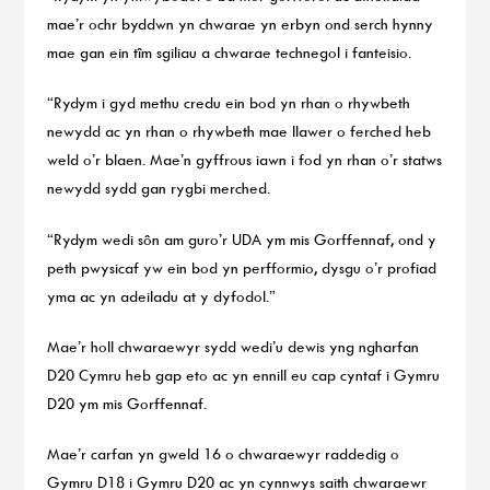
mae’r ochr byddwn yn chwarae yn erbyn ond serch hynny
mae gan ein tîm sgiliau a chwarae technegol i fanteisio.
“Rydym i gyd methu credu ein bod yn rhan o rhywbeth
newydd ac yn rhan o rhywbeth mae llawer o ferched heb
weld o’r blaen. Mae’n gyffrous iawn i fod yn rhan o’r statws
newydd sydd gan rygbi merched.
“Rydym wedi sôn am guro’r UDA ym mis Gorffennaf, ond y
peth pwysicaf yw ein bod yn perfformio, dysgu o’r profiad
yma ac yn adeiladu at y dyfodol.”
Mae’r holl chwaraewyr sydd wedi’u dewis yng ngharfan
D20 Cymru heb gap eto ac yn ennill eu cap cyntaf i Gymru
D20 ym mis Gorffennaf.
Mae’r carfan yn gweld 16 o chwaraewyr raddedig o
Gymru D18 i Gymru D20 ac yn cynnwys saith chwaraewr