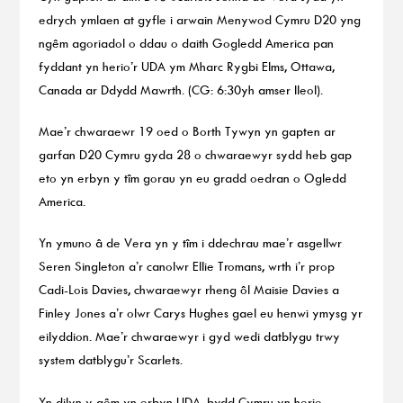
edrych ymlaen at gyfle i arwain Menywod Cymru D20 yng
ngêm agoriadol o ddau o daith Gogledd America pan
fyddant yn herio’r UDA ym Mharc Rygbi Elms, Ottawa,
Canada ar Ddydd Mawrth. (CG: 6:30yh amser lleol).
Mae’r chwaraewr 19 oed o Borth Tywyn yn gapten ar
garfan D20 Cymru gyda 28 o chwaraewyr sydd heb gap
eto yn erbyn y tîm gorau yn eu gradd oedran o Ogledd
America.
Yn ymuno â de Vera yn y tîm i ddechrau mae’r asgellwr
Seren Singleton a’r canolwr Ellie Tromans, wrth i’r prop
Cadi-Lois Davies, chwaraewyr rheng ôl Maisie Davies a
Finley Jones a’r olwr Carys Hughes gael eu henwi ymysg yr
eilyddion. Mae’r chwaraewyr i gyd wedi datblygu trwy
system datblygu’r Scarlets.
Yn dilyn y gêm yn erbyn UDA, bydd Cymru yn herio