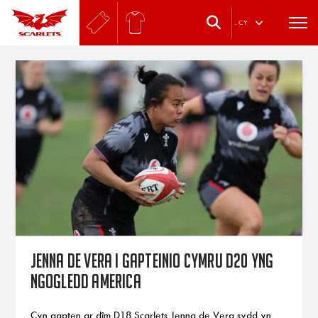
.
CY
Jenna de Vera i gapteinio Cymru D20 yng
Ngogledd America
Cyn gapten ar dîm D18 Scarlets Jenna de Vera sydd yn