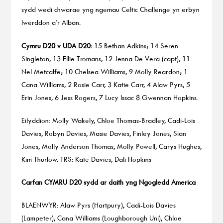
sydd wedi chwarae yng ngemau Celtic Challenge yn erbyn
Iwerddon a’r Alban.
Cymru D20 v UDA D20:
15 Bethan Adkins; 14 Seren
Singleton, 13 Ellie Tromans, 12 Jenna De Vera (capt), 11
Nel Metcalfe; 10 Chelsea Williams, 9 Molly Reardon; 1
Cana Williams, 2 Rosie Carr, 3 Katie Carr, 4 Alaw Pyrs, 5
Erin Jones, 6 Jess Rogers, 7 Lucy Issac 8 Gwennan Hopkins.
Eilyddion: Molly Wakely, Chloe Thomas-Bradley, Cadi-Lois
Davies, Robyn Davies, Masie Davies, Finley Jones, Sian
Jones, Molly Anderson Thomas, Molly Powell, Carys Hughes,
Kim Thurlow. TRS: Kate Davies, Dali Hopkins
Carfan CYMRU D20 sydd ar daith yng Ngogledd America
BLAENWYR: Alaw Pyrs (Hartpury), Cadi-Lois Davies
(Lampeter), Cana Williams (Loughborough Uni), Chloe