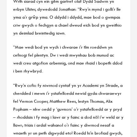
Wrth siarad cyn ein gêm gartref olaf Dydd Sadwrn yn
erbyn Ulster, dywedodd Jonathan: “Rwy’n mynd i golli’r lle
yma a’r grŵp yma. O ddydd i ddydd, mae bod o gwmpas
criw gwych o fechgyn a chael dweud eich bod yn gweithio
yn deimlad breintiedig iawn.
“Mae wedi bod yn wych i chwarae i’r tîm roeddwn yn
cefnogi fel plentyn. Dw i wedi mwynhau bob munud ac
wedi creu atgofion arbennig, ond mae rhaid i bopeth ddod
i ben rhywbryd.
“Rwy’n cofio fy niwrnod cyntaf yn yr Academi yn Strade, a
cherdded i mewn i’r ystafelloedd newid gyda chwaraewyr
fel Vernon Cooper, Matthew Rees, Iestyn Thomas, Alix
Popham – nhw oedd y ‘guvnors’ o’r ystafelloedd ar y pryd
– rhoddais i fy mag i lawr ar y fainc a dod nôl i’w weld ar y
llawr; trïais i ardal wahanol o’r fainc y diwrnod nesaf a
wnaeth yr un peth digwydd eto! Roedd hi’n brofiad gwych,