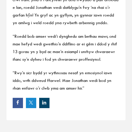
e lan, roedd Jonathan wedi datblygu’n fwy ‘na rhai o’r
garfan hŷn! Yn gryf ac yn gyflym, yn gynnar iawn roedd
yn amlwg i weld roedd yna rywbeth arbennig ynddo.
“Roedd bob amser wedi’i dynghedu am bethau mawr, ond
mae hefyd wedi gweithio’n ddiflino ar ei gêm i ddod y rhif
13 gorau yn y byd ac mae’n esiampl i unrhyw chwaraewr
ifanc sy’n dyheu i fod yn chwaraewr proffesiynol.
“Rwy’n sicr bydd yr wythnosau nesaf yn emosiynol iawn
iddo, wrth ddweud ffarwel. Mae Jonathan wedi bod yn
rhan enfawr o’r clwb yma am amser hir.”