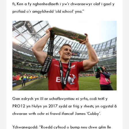
fi, Ken a fy nghenhedlaeth i yw’r chwaraewyr olaf i gael y
profiad o’r amgylchedd ‘old school’ yna.”
Gan edrych yn ôl ar uchafbwyntiau ei yrfa, codi teitl y
PRO12 yn Nulyn yn 2017 sydd ar frig y rhestr, yn ogystal â
chwarae wrth ochr ei frawd ifancaf James ‘Cubby’.
Ychwanegodd: “Roedd cyfnod o bump neu chwe gêm lle