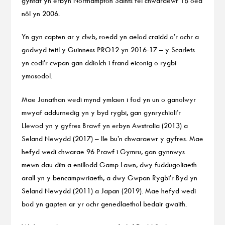
gyntaf yn erbyn Northampton Saints fel chwaraewr 18 oed
nôl yn 2006.
Yn gyn capten ar y clwb, roedd yn aelod craidd o’r ochr a
godwyd teitl y Guinness PRO12 yn 2016-17 – y Scarlets
yn codi’r cwpan gan ddiolch i frand eiconig o rygbi
ymosodol.
Mae Jonathan wedi mynd ymlaen i fod yn un o ganolwyr
mwyaf addurnedig yn y byd rygbi, gan gynrychioli’r
Llewod yn y gyfres Brawf yn erbyn Awstralia (2013) a
Seland Newydd (2017) – lle bu’n chwaraewr y gyfres. Mae
hefyd wedi chwarae 96 Prawf i Gymru, gan gynnwys
mewn dau dîm a enillodd Gamp Lawn, dwy fuddugoliaeth
arall yn y bencampwriaeth, a dwy Gwpan Rygbi’r Byd yn
Seland Newydd (2011) a Japan (2019). Mae hefyd wedi
bod yn gapten ar yr ochr genedlaethol bedair gwaith.