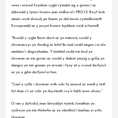
wnes i erioed fwynhau rygbi cymaint ag y gwnes i ar
ddiwedd y tymor hwnnw pan enillon ni’r PRO12. Rwyf bob
amser wedi dweud, pe baem yn dal mewn cystadleuaeth
Ewropeaidd ar y pwynt hwnnw byddem wedi ei hennill.
“Roedd y rygbi llawn sbort ac yn naturiol, roedd y
chwaraewyr yn rhedeg ar lefel lle nad oedd angen i ni sôn
amdano’r disgwyliadau. Y teimlad oedd ein bod yn
chwarae ar ein gorau ac roedd y dalent ymysg y grŵp yn
dangos yn ein gemau yn arwain i fyny at y rownd derfynol
ac yn y gêm derfynol ei hun.
“Cael y cyfle i chwarae wrth ochr fy mrawd ac ennill y teitl
fel rhan o’r un ochr yn rhywbeth rwy’n falch iawn ohono.”
O ran y dyfodol, mae blwyddyn tysteb Jonathan yn
cychwyn ym mis Mehefin ac yn obeithiol i barhau ei yrfa
chwarae.