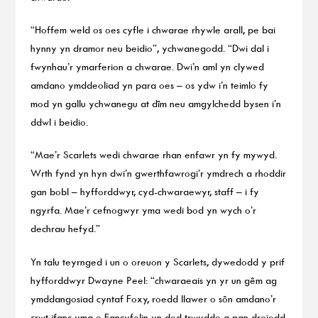
“Hoffem weld os oes cyfle i chwarae rhywle arall, pe bai
hynny yn dramor neu beidio”, ychwanegodd. “Dwi dal i
fwynhau’r ymarferion a chwarae. Dwi’n aml yn clywed
amdano ymddeoliad yn para oes – os ydw i’n teimlo fy
mod yn gallu ychwanegu at dîm neu amgylchedd bysen i’n
ddwl i beidio.
“Mae’r Scarlets wedi chwarae rhan enfawr yn fy mywyd.
Wrth fynd yn hyn dwi’n gwerthfawrogi’r ymdrech a rhoddir
gan bobl – hyfforddwyr, cyd-chwaraewyr, staff – i fy
ngyrfa. Mae’r cefnogwyr yma wedi bod yn wych o’r
dechrau hefyd.”
Yn talu teyrnged i un o oreuon y Scarlets, dywedodd y prif
hyfforddwyr Dwayne Peel: “chwaraeais yn yr un gêm ag
ymddangosiad cyntaf Foxy, roedd llawer o sôn amdano’r
crwt ifanc yma o Fancyfelin yn dod trwyddo a pan droiodd