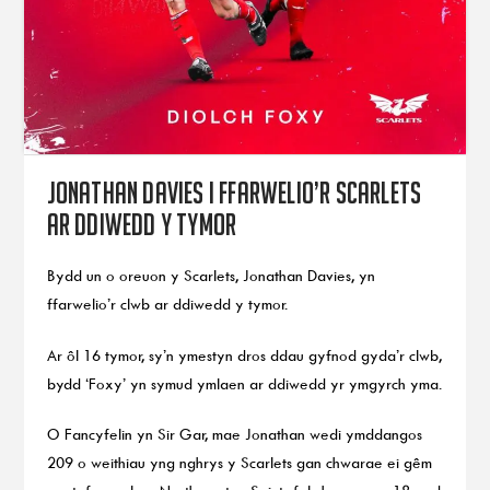
Jonathan Davies i ffarwelio’r Scarlets
ar ddiwedd y tymor
Bydd un o oreuon y Scarlets, Jonathan Davies, yn
ffarwelio’r clwb ar ddiwedd y tymor.
Ar ôl 16 tymor, sy’n ymestyn dros ddau gyfnod gyda’r clwb,
bydd ‘Foxy’ yn symud ymlaen ar ddiwedd yr ymgyrch yma.
O Fancyfelin yn Sir Gar, mae Jonathan wedi ymddangos
209 o weithiau yng nghrys y Scarlets gan chwarae ei gêm