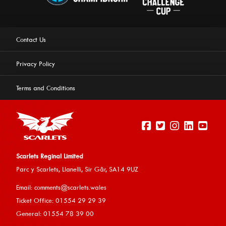
Contact Us
Privacy Policy
Terms and Conditions
Scarlets Reginal Limited
Parc y Scarlets, Llanelli, Sir G
âr, SA14 9UZ
This website uses cookies to ensure you get the best
Email:
comments@scarlets.wales
experience on our website.
Learn more
Ticket Office: 01554 29 29 39
General: 01554 78 39 00