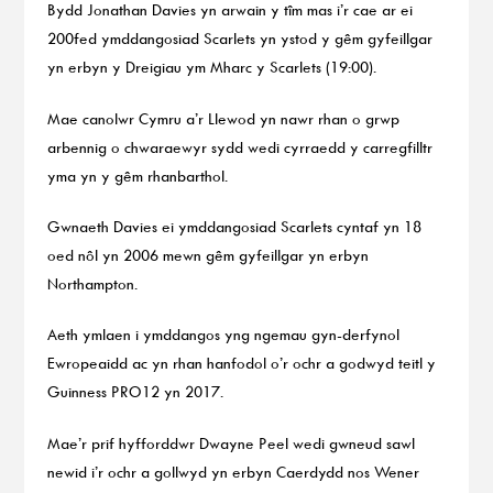
Bydd Jonathan Davies yn arwain y tîm mas i’r cae ar ei
200fed ymddangosiad Scarlets yn ystod y gêm gyfeillgar
yn erbyn y Dreigiau ym Mharc y Scarlets (19:00).
Mae canolwr Cymru a’r Llewod yn nawr rhan o grwp
arbennig o chwaraewyr sydd wedi cyrraedd y carregfilltr
yma yn y gêm rhanbarthol.
Gwnaeth Davies ei ymddangosiad Scarlets cyntaf yn 18
oed nôl yn 2006 mewn gêm gyfeillgar yn erbyn
Northampton.
Aeth ymlaen i ymddangos yng ngemau gyn-derfynol
Ewropeaidd ac yn rhan hanfodol o’r ochr a godwyd teitl y
Guinness PRO12 yn 2017.
Mae’r prif hyfforddwr Dwayne Peel wedi gwneud sawl
newid i’r ochr a gollwyd yn erbyn Caerdydd nos Wener