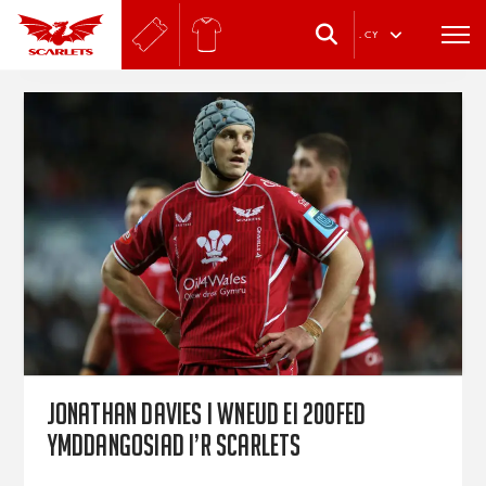
.
CY
Jonathan Davies i wneud ei 200fed
ymddangosiad i’r Scarlets