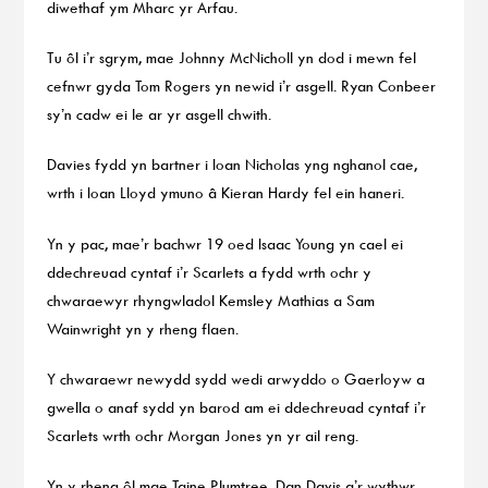
diwethaf ym Mharc yr Arfau.
Tu ôl i’r sgrym, mae Johnny McNicholl yn dod i mewn fel
cefnwr gyda Tom Rogers yn newid i’r asgell. Ryan Conbeer
sy’n cadw ei le ar yr asgell chwith.
Davies fydd yn bartner i Ioan Nicholas yng nghanol cae,
wrth i Ioan Lloyd ymuno â Kieran Hardy fel ein haneri.
Yn y pac, mae’r bachwr 19 oed Isaac Young yn cael ei
ddechreuad cyntaf i’r Scarlets a fydd wrth ochr y
chwaraewyr rhyngwladol Kemsley Mathias a Sam
Wainwright yn y rheng flaen.
Y chwaraewr newydd sydd wedi arwyddo o Gaerloyw a
gwella o anaf sydd yn barod am ei ddechreuad cyntaf i’r
Scarlets wrth ochr Morgan Jones yn yr ail reng.
Yn y rheng ôl mae Taine Plumtree, Dan Davis a’r wythwr