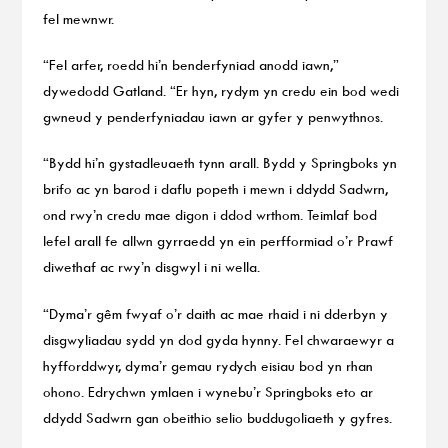
fel mewnwr.
“Fel arfer, roedd hi’n benderfyniad anodd iawn,”
dywedodd Gatland. “Er hyn, rydym yn credu ein bod wedi
gwneud y penderfyniadau iawn ar gyfer y penwythnos.
“Bydd hi’n gystadleuaeth tynn arall. Bydd y Springboks yn
brifo ac yn barod i daflu popeth i mewn i ddydd Sadwrn,
ond rwy’n credu mae digon i ddod wrthom. Teimlaf bod
lefel arall fe allwn gyrraedd yn ein perfformiad o’r Prawf
diwethaf ac rwy’n disgwyl i ni wella.
“Dyma’r gêm fwyaf o’r daith ac mae rhaid i ni dderbyn y
disgwyliadau sydd yn dod gyda hynny. Fel chwaraewyr a
hyfforddwyr, dyma’r gemau rydych eisiau bod yn rhan
ohono. Edrychwn ymlaen i wynebu’r Springboks eto ar
ddydd Sadwrn gan obeithio selio buddugoliaeth y gyfres.