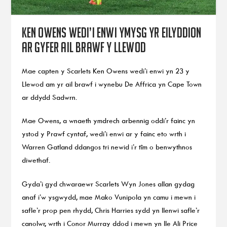
Ken Owens wedi’i enwi ymysg yr eilyddion
ar gyfer ail Brawf y Llewod
Mae capten y Scarlets Ken Owens wedi’i enwi yn 23 y
Llewod am yr ail brawf i wynebu De Affrica yn Cape Town
ar ddydd Sadwrn.
Mae Owens, a wnaeth ymdrech arbennig oddi’r fainc yn
ystod y Prawf cyntaf, wedi’i enwi ar y fainc eto wrth i
Warren Gatland ddangos tri newid i’r tîm o benwythnos
diwethaf.
Gyda’i gyd chwaraewr Scarlets Wyn Jones allan gydag
anaf i’w ysgwydd, mae Mako Vunipola yn camu i mewn i
safle’r prop pen rhydd, Chris Harries sydd yn llenwi safle’r
canolwr, wrth i Conor Murray ddod i mewn yn lle Ali Price