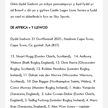
Gêm dydd Sadwrn yn erbyn pencampwyr y byd fydd yr
ail Brawf o dri yn y gyfres Castle Lager Lions Series a fydd
yn cael ei ddarlledu’n fyw ar Sky Sports.
DE AFFRICA v Y LLEWOD
Dydd Sadwrn 31 Gorffennaf 2021; Stadiwm Cape Town,
Cape Town; Cic gyntaf: 5yh (BST)
15. Stuart Hogg (Exeter Chiefs, Scotland); 14. Anthony
Watson (Bath Rugby, England), 13. Chris Harris (Gloucester
Rugby, Scotland), 12. Robbie Henshaw (Leinster Rugby,
Ireland), 11. Duhan van der Merwe (Worcester Warriors,
Scotland); 10. Dan Biggar (Northampton Saints, Wales), 9.
Conor Murray (Munster Rugby, Ireland); 1. Mako Vunipola
(Saracens, England), 2. Luke Cowan-Dickie (Exeter Chiefs,
England), 3. Tadhg Furlong (Leinster Rugby, Ireland), 4. Maro
Itoje (Saracens, England), 5. Alun Wyn Jones – captain