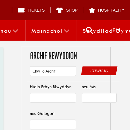
TICKETS
SHOP
HOSPITALITY
EN
nnau
Masnachol
Sefydliad Gym
ARCHIF NEWYDDION
CHWILIO
Hidlo Erbyn Blwyddyn
neu Mis
neu Gategori