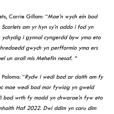
ts, Carrie Gillam: “
Mae’n wych ein bod
 Scarlets am yr hyn sy’n addo i fod yn
m ychydig i gynnal cyngerdd byw yma eto
ithredoedd gwych yn perfformio yma ers
el un arall mis Mehefin nesaf. “
 Paloma: “
Rydw i wedi bod ar daith am fy
 ac mae wedi bod mor fywiog yn gweld
i bod wrth fy modd yn chwarae’n fyw eto
 nhaith Haf 2022. Dwi ddim yn caru dim