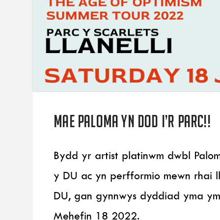
Mae Paloma yn dod i’r Parc!!
Bydd yr artist platinwm dwbl Palo
y DU ac yn perfformio mewn rhai 
DU, gan gynnwys dyddiad yma ym 
Mehefin 18 2022.