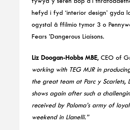
fywyd y seren bop a’i thrafodaeth
hefyd i fyd ‘interior design’ gyda
ogystal â ffilmio tymor 3 o Pennywo
Fears ’Dangerous Liaisons.
Liz Doogan-Hobbs MBE
, CEO of Gr
working with TEG MJR in producing
the great team at Parc y Scarlets, Ll
shows again after such a challengin
received by Paloma’s army of loyal
weekend in Llanelli.”