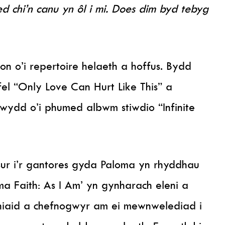
d chi’n canu yn ôl i mi. Does dim byd tebyg
n o’i repertoire helaeth a hoffus. Bydd
fel “Only Love Can Hurt Like This” a
wydd o’i phumed albwm stiwdio “Infinite
ur i’r gantores gyda Paloma yn rhyddhau
a Faith: As I Am’ yn gynharach eleni a
niaid a chefnogwyr am ei mewnwelediad i