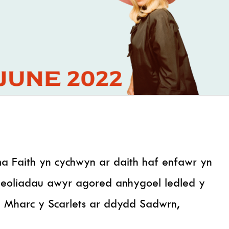
ma Faith yn cychwyn ar daith haf enfawr yn
lleoliadau awyr agored anhygoel ledled y
Mharc y Scarlets ar ddydd Sadwrn,