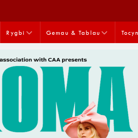
Rygbi
Gemau & Tablau
Tocy