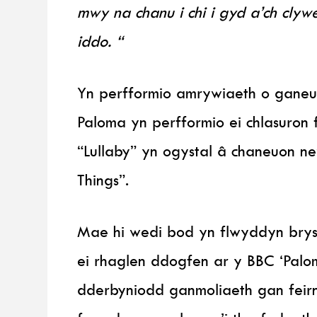
mwy na chanu i chi i gyd a’ch clywe
iddo. “
Yn perfformio amrywiaeth o ganeuo
Paloma yn perfformio ei chlasuron 
“Lullaby” yn ogystal â chaneuon ne
Things”.
Mae hi wedi bod yn flwyddyn brys
ei rhaglen ddogfen ar y BBC ‘Palom
dderbyniodd ganmoliaeth gan feir