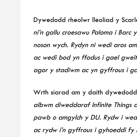
Dywedodd rheolwr lleoliad y Scarle
ni’n gallu croesawu Paloma i Barc y
noson wych. Rydyn ni wedi aros a
ac wedi bod yn ffodus i gael gwe
agor y stadiwm ac yn gyffrous i ga
Wrth siarad am y daith dywedodd
albwm diweddaraf Infinite Things
pawb o amgylch y DU. Rydw i wed
ac rydw i’n gyffrous i gyhoeddi fy