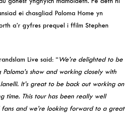
au gonest ynghylch mamolaeth. Fe aeth hi
 lansiad ei chasgliad Paloma Home yn
rth a’r gyfres prequel i ffilm Stephen
andslam Live said: “
We’re delighted to be
 Paloma’s show and working closely with
anelli.
It’s great to be back out working on
g time. This tour has been really well
 fans and we’re looking forward to a great