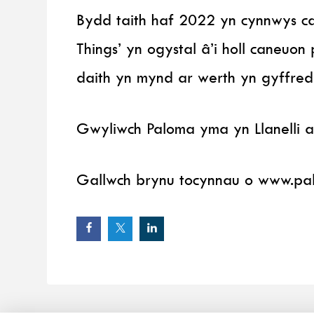
Bydd taith haf 2022 yn cynnwys ca
Things’ yn ogystal â’i holl caneuo
daith yn mynd ar werth yn gyffre
Gwyliwch Paloma yma yn Llanelli 
Gallwch brynu tocynnau o www.pa