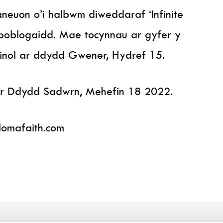
neuon o’i halbwm diweddaraf ‘Infinite
n poblogaidd. Mae tocynnau ar gyfer y
dinol ar ddydd Gwener, Hydref 15.
ar Ddydd Sadwrn, Mehefin 18 2022.
lomafaith.com