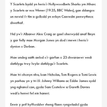
Y Scarlets bydd yn herio’r Hollywoodbets Sharks ym Mharc
y Scarlets ar nos Wener (19:35; BBC Wales), gan ddangos
un newid i’r tîm a gollodd yn erbyn Caeredin penwythnos
diwethaf.
Nid yw’r Albanwr Alex Craig ar gael oherwydd anaf llinyn
y gar felly mae Morgan Jones yn dod i mewn i herio’r
dynion o Durban.
Mae undeg saith aelod o’r garfan o 23 chwaraewr wedi
datblygu trwy lwybr datblygu’r Scarlets.
Mae tri ohonyn nhw, Ioan Nicholas, Tom Rogers a Tomi Lewis
yn parhau yn y tri ôl. Johnny Williams ac Eddie James sydd
yng nghanol cae, gyda Sam Costelow a Gareth Davies
wedi’u henwi fel ein haneri.
Enwir y prif hyfforddwr rheng flaen ryngwladol gyda