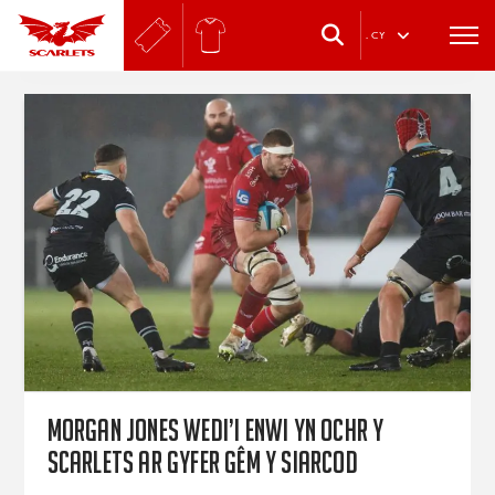
.
CY
Morgan Jones wedi’i enwi yn ochr y
Scarlets ar gyfer gêm y Siarcod