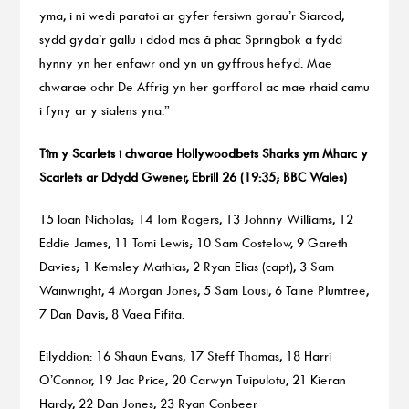
yma, i ni wedi paratoi ar gyfer fersiwn gorau’r Siarcod,
sydd gyda’r gallu i ddod mas â phac Springbok a fydd
hynny yn her enfawr ond yn un gyffrous hefyd. Mae
chwarae ochr De Affrig yn her gorfforol ac mae rhaid camu
i fyny ar y sialens yna.”
Tîm y Scarlets i chwarae Hollywoodbets Sharks ym Mharc y
Scarlets ar Ddydd Gwener, Ebrill 26 (19:35; BBC Wales)
15 Ioan Nicholas; 14 Tom Rogers, 13 Johnny Williams, 12
Eddie James, 11 Tomi Lewis; 10 Sam Costelow, 9 Gareth
Davies; 1 Kemsley Mathias, 2 Ryan Elias (capt), 3 Sam
Wainwright, 4 Morgan Jones, 5 Sam Lousi, 6 Taine Plumtree,
7 Dan Davis, 8 Vaea Fifita.
Eilyddion: 16 Shaun Evans, 17 Steff Thomas, 18 Harri
O’Connor, 19 Jac Price, 20 Carwyn Tuipulotu, 21 Kieran
Hardy, 22 Dan Jones, 23 Ryan Conbeer