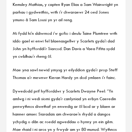
Kemsley Mathias, y capten Ryan Elias a Sam Wainwright yn
parhau i gydweithio, wrth i’r chwaraewr 24 oed Jones
ymuno â Sam Lousi yn yr ail reng.
Mi fydd hi’n ddiwrnod i’w gofio i deulu Taine Plumtree wrth
iddo gael ei enwi fel blaenasgellwr y Scarlets gyda’i dad
John yn hyfforddi’r Siarcod. Dan Davis a Vaea Fifita sydd
yn cwblhau’r rheng ôl.
Mae yna sawl newid ymysg yr eilyddion gyda’r prop Steff
Thomas a’r mewnwr Kieran Hardy yn dod ymlaen i’r fainc.
Dywedodd prif hyfforddwr y Scarlets Dwayne Peel: “Yn
amlwg i ni wedi siomi gyda’r canlyniad yn erbyn Caeredin
penwythnos diwethaf yn enwedig ar ôl bod ar y blaen ar
hanner amser. Siaradais am chwarae’n rhydd a dangos
ychydig o dân ac roedd agweddau o hynny yn ein gêm.
Mae rhaid i ni aros yn y frwydr am yr 80 munud. Wythnos