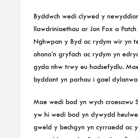
Byddwch wedi clywed y newyddion
llawdriniaethau ar Jon Fox a Pat
Nghwpan y Byd ac rydym wir yn te
ohono’n gryfach ac rydym yn edryc
gyda nhw trwy eu hadsefydlu. Mae
byddant yn parhau i gael dylanwa
Mae wedi bod yn wych croesawu Sa
yw hi wedi bod yn dywydd heulwen 
gweld y bechgyn yn cyrraedd ac y