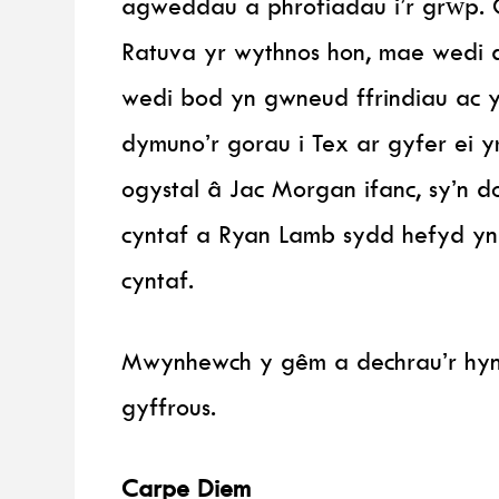
agweddau a phrofiadau i’r grŵp. 
Ratuva yr wythnos hon, mae wedi d
wedi bod yn gwneud ffrindiau ac 
dymuno’r gorau i Tex ar gyfer ei 
ogystal â Jac Morgan ifanc, sy’n 
cyntaf a Ryan Lamb sydd hefyd yn 
cyntaf.
Mwynhewch y gêm a dechrau’r hyn
gyffrous.
Carpe Diem