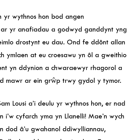
 yr wythnos hon bod angen
ch ar yr anafiadau a godwyd ganddynt yng
imlo drostynt eu dau. Ond fe ddônt allan
h ymlaen at eu croesawu yn ôl a gweithio
nt yn ddynion a chwaraewyr rhagorol a
d mawr ar ein grŵp trwy gydol y tymor.
m Lousi a’i deulu yr wythnos hon, er nad
i’w cyfarch yma yn Llanelli! Mae’n wych
n dod â’u gwahanol ddiwylliannau,