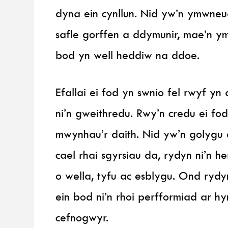
dyna ein cynllun. Nid yw’n ymwneud
safle gorffen a ddymunir, mae’n ym
bod yn well heddiw na ddoe.
Efallai ei fod yn swnio fel rwyf yn
ni’n gweithredu. Rwy’n credu ei fod
mwynhau’r daith. Nid yw’n golygu 
cael rhai sgyrsiau da, rydyn ni’n h
o wella, tyfu ac esblygu. Ond rydy
ein bod ni’n rhoi perfformiad ar hy
cefnogwyr.