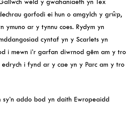
Gallwch weld y gwahaniaeth yn Tex
echrau gorfodi ei hun o amgylch y grŵp,
yn ymuno ar y tynnu coes. Rydym yn
ymddangosiad cyntaf yn y Scarlets yn
dod i mewn i’r garfan diwrnod gêm am y tro
edrych i fynd ar y cae yn y Parc am y tro
 sy’n addo bod yn daith Ewropeaidd