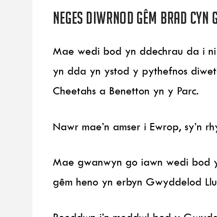
Neges diwrnod gêm Brad cyn
Mae wedi bod yn ddechrau da i n
yn dda yn ystod y pythefnos diwet
Cheetahs a Benetton yn y Parc.
Nawr mae’n amser i Ewrop, sy’n rh
Mae gwanwyn go iawn wedi bod y
gêm heno yn erbyn Gwyddelod Llu
Roeddwn i’n meddwl bod y Gwydde