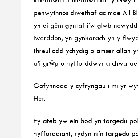
penwythnos diwethaf ac mae All B
yn ei gêm gyntaf i’w glwb newydd.
Iwerddon, yn gynharach yn y flwydd
threuliodd ychydig o amser allan y
a’i grŵp o hyfforddwyr a chwara
Gofynnodd y cyfryngau i mi yr wy
Her.
Fy ateb yw ein bod yn targedu po
hyfforddiant, rydyn ni’n targedu po