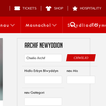
TICKETS
SHOP
HOSPITALITY
EN
nnau
Masnachol
Sefydliad Gym
ARCHIF NEWYDDION
CHWILIO
Hidlo Erbyn Blwyddyn
neu Mis
neu Gategori