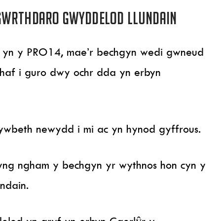
 gwrthdaro Gwyddelod Llundain
i yn y PRO14, mae’r bechgyn wedi gwneud
haf i guro dwy ochr dda yn erbyn
ywbeth newydd i mi ac yn hynod gyffrous.
ng ngham y bechgyn yr wythnos hon cyn y
ndain.
lod yn gryf yn erbyn Caerlŷr y