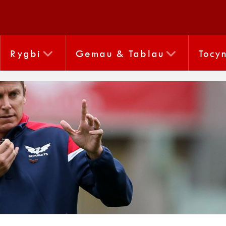
Rygbi
Gemau & Tablau
Tocy