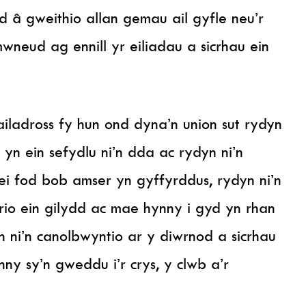
 â gweithio allan gemau ail gyfle neu’r
wneud ag ennill yr eiliadau a sicrhau ein
 ailadross fy hun ond dyna’n union sut rydyn
 yn ein sefydlu ni’n dda ac rydyn ni’n
ei fod bob amser yn gyffyrddus, rydyn ni’n
erio ein gilydd ac mae hynny i gyd yn rhan
n ni’n canolbwyntio ar y diwrnod a sicrhau
nny sy’n gweddu i’r crys, y clwb a’r