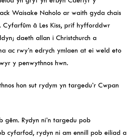
lack Waisake Naholo ar waith gyda chais
 Cyfarfûm â Les Kiss, prif hyfforddwr
yn; daeth allan i Christchurch a
na ac rwy’n edrych ymlaen at ei weld eto
ewyr y penwythnos hwn.
thnos hon sut rydym yn targedu’r Cwpan
b gêm. Rydyn ni’n targedu pob
b cyfarfod, rydyn ni am ennill pob eiliad a