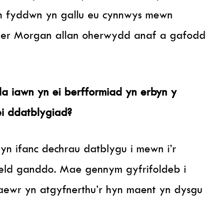
wn fyddwn yn gallu eu cynnwys mewn
ler Morgan allan oherwydd anaf a gafodd
 iawn yn ei berfformiad yn erbyn y
ei ddatblygiad?
yn ifanc dechrau datblygu i mewn i’r
eld ganddo. Mae gennym gyfrifoldeb i
raewr yn atgyfnerthu’r hyn maent yn dysgu