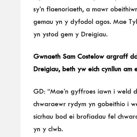
sy’n flaenoriaeth, a mawr obeithi
gemau yn y dyfodol agos. Mae Ty
yn ystod gem y Dreigiau.
Gwnaeth Sam Costelow argraff dda
Dreigiau, beth yw eich cynllun am 
GD: “Mae’n gyffroes iawn i weld d
chwaraewr rydym yn gobeithio i w
sicrhau bod ei brofiadau fel chwa
yn y clwb.