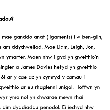
iadau?
mae ganddo anaf (ligaments) i’w ben-glin,
n am ddychweliad. Mae Liam, Leigh, Jon,
 yn ymarfer. Maen nhw i gyd yn gweithio’n
hingler a James Davies hefyd yn gweithio
n ôl ar y cae ac yn cymryd y camau i
weithio ar eu rhaglenni unigol. Hoffwn yn
ewyr yma nol yn chwarae mewn rhai
s dim dyddiadau penodol. Ei iechyd nhw