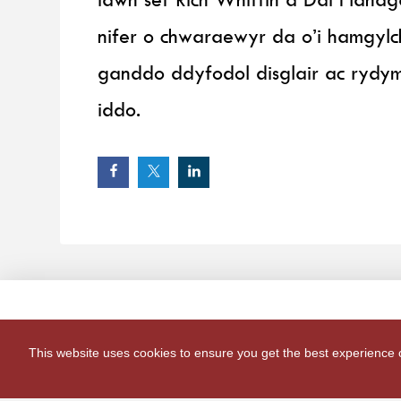
nifer o chwaraewyr da o’i hamgylc
ganddo ddyfodol disglair ac rydym
iddo.
This website uses cookies to ensure you get the best experience