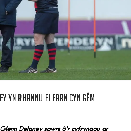
ney yn rhannu ei farn cyn gêm
 Glenn Delaney sgwrs â’r cyfryngau ar