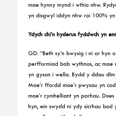
mae hynny mynd i wthio nhw. Ryd
yn disgwyl iddyn nhw roi 100% yn 
Ydych chi’n hyderus fyddwch yn enni
GD: “Beth sy’n bwysig i ni ar hyn 
perfformiad bob wythnos, ac mae 
yn gyson i wella. Bydd y ddau dîm
Mae’r ffordd mae’r pwysau yn codi
mae’r cymhelliant yn parhau. Does
hyn, ein swydd ni ydy sicrhau bod