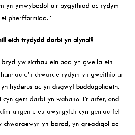
ym yn ymwybodol o’r bygythiad ac rydym
ei pherfformiad.”
ll eich trydydd darbi yn olynol?
o bryd yw sicrhau ein bod yn gwella ein
rhannau o’n chwarae rydym yn gweithio ar
 yn hyderus ac yn disgwyl buddugoliaeth.
 cyn gem darbi yn wahanol i’r arfer, ond
 dim angen creu awyrgylch cyn gemau fel
 y chwaraewyr yn barod, yn greadigol ac