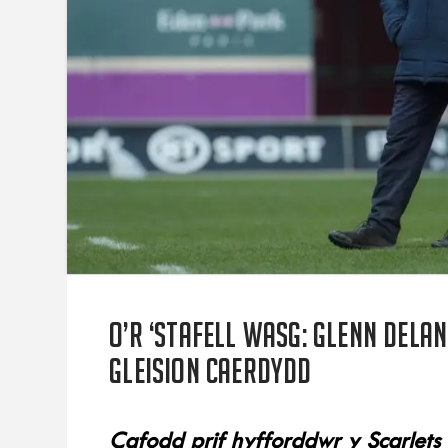
O’r ‘stafell wasg: Glenn Dela
Gleision Caerdydd
Cafodd prif hyfforddwr y Scarlets