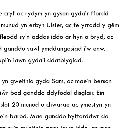
cryf ac rydym yn gyson gyda’r ffordd
 munud yn erbyn Ulster, ac fe yrrodd y gêm
fleodd sy’n addas iddo ar hyn o bryd, ac
d ganddo sawl ymddangosiad i’w enw.
opi’n iawn gyda’i ddatblygiad.
s yn gweithio gyda Sam, ac mae’n berson
iŵr bod ganddo ddyfodol disglair. Ein
 slot 20 munud o chwarae ac ymestyn yn
ae’n barod. Mae ganddo hyfforddwr da
gan sy’n gweithio agos iawn iddo, ac mae