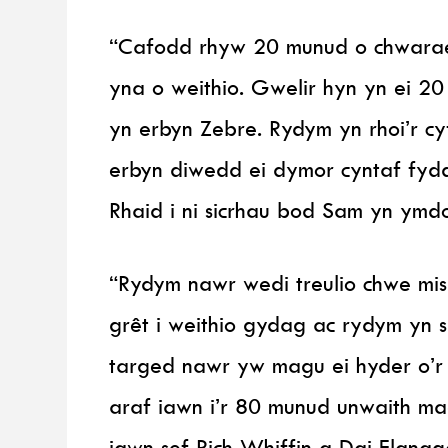
“Cafodd rhyw 20 munud o chwarae 
yna o weithio. Gwelir hyn yn ei 20
yn erbyn Zebre. Rydym yn rhoi’r cy
erbyn diwedd ei dymor cyntaf fyd
Rhaid i ni sicrhau bod Sam yn ymd
“Rydym nawr wedi treulio chwe mi
grêt i weithio gydag ac rydym yn s
targed nawr yw magu ei hyder o’r
araf iawn i’r 80 munud unwaith m
iawn sef Rich Whiffin a Dai Flana