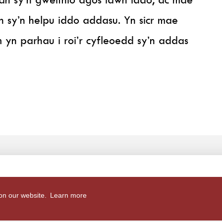
h sy’n helpu iddo addasu. Yn sicr mae
 yn parhau i roi’r cyfleoedd sy’n addas
 on our website.
Learn more