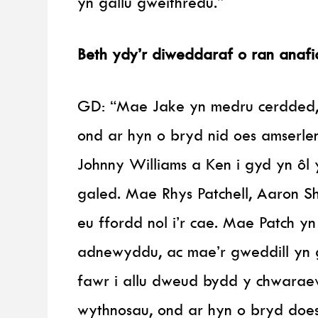
yn gallu gweithredu.”
Beth ydy’r diweddaraf o ran anaf
GD: “Mae Jake yn medru cerdded, 
ond ar hyn o bryd nid oes amserle
Johnny Williams a Ken i gyd yn ôl
galed. Mae Rhys Patchell, Aaron S
eu ffordd nol i’r cae. Mae Patch y
adnewyddu, ac mae’r gweddill yn g
fawr i allu dweud bydd y chwara
wythnosau, ond ar hyn o bryd doe