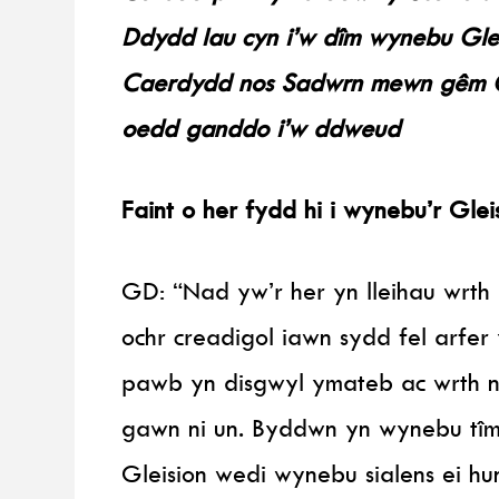
Ddydd Iau cyn i’w dîm wynebu Gle
Caerdydd nos Sadwrn mewn gêm G
oedd ganddo i’w ddweud
Faint o her fydd hi i wynebu’r Gle
GD: “Nad yw’r her yn lleihau wrth
ochr creadigol iawn sydd fel arfer 
pawb yn disgwyl ymateb ac wrth 
gawn ni un. Byddwn yn wynebu tîm
Gleision wedi wynebu sialens ei hu