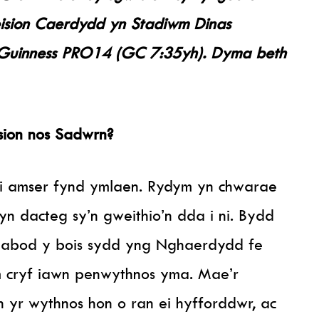
ision Caerdydd yn Stadiwm Dinas
uinness PRO14 (GC 7:35yh). Dyma beth
ision nos Sadwrn?
 i amser fynd ymlaen. Rydym yn chwarae
yn dacteg sy’n gweithio’n dda i ni. Bydd
nabod y bois sydd yng Nghaerdydd fe
 cryf iawn penwythnos yma. Mae’r
n yr wythnos hon o ran ei hyfforddwr, ac