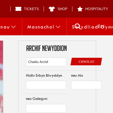
TICKETS
SHOP
HOSPITALITY
EN
nnau
Masnachol
Sefydliad Gym
ARCHIF NEWYDDION
CHWILIO
Hidlo Erbyn Blwyddyn
neu Mis
neu Gategori