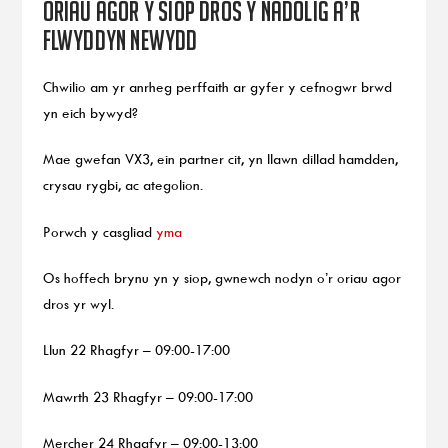
Oriau agor y siop dros y Nadolig a’r
Flwyddyn Newydd
Chwilio am yr anrheg perffaith ar gyfer y cefnogwr brwd
yn eich bywyd?
Mae gwefan VX3, ein partner cit, yn llawn dillad hamdden,
crysau rygbi, ac ategolion.
Porwch y casgliad
yma
Os hoffech brynu yn y siop, gwnewch nodyn o’r oriau agor
dros yr wyl.
Llun 22 Rhagfyr – 09:00-17:00
Mawrth 23 Rhagfyr – 09:00-17:00
Mercher 24 Rhagfyr – 09:00-13:00