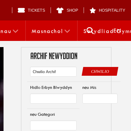
TICKETS
SHOP
HOSPITALITY
EN
nnau
Masnachol
Sefydliad Gym
ARCHIF NEWYDDION
CHWILIO
Hidlo Erbyn Blwyddyn
neu Mis
neu Gategori