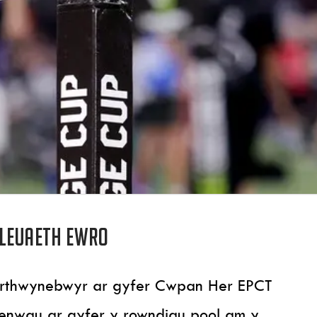
dleuaeth Ewro
wrthwynebwyr ar gyfer Cwpan Her EPCT
enwau ar gyfer y rowndiau pool am y