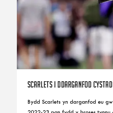
Scarlets i ddarganfod cysta
Bydd Scarlets yn darganfod eu g
2022-23 pan fydd y broses tynnu 