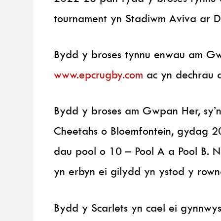
tournament yn Stadiwm Aviva ar 
Bydd y broses tynnu enwau am Gwp
www.epcrugby.com
ac yn dechrau 
Bydd y broses am Gwpan Her, sy’n 
Cheetahs o Bloemfontein, gydag 20
dau pool o 10 – Pool A a Pool B. N
yn erbyn ei gilydd yn ystod y rown
Bydd y Scarlets yn cael ei gynnwy