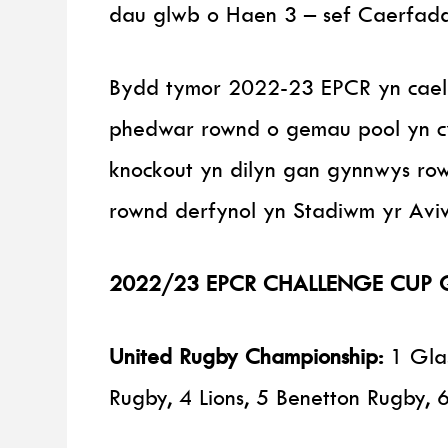
dau glwb o Haen 3 – sef Caerfadd
Bydd tymor 2022-23 EPCR yn cael
phedwar rownd o gemau pool yn c
knockout yn dilyn gan gynnwys row
rownd derfynol yn Stadiwm yr Aviv
2022/23 EPCR CHALLENGE CUP Q
United Rugby Championship:
1 Glas
Rugby, 4 Lions, 5 Benetton Rugby,