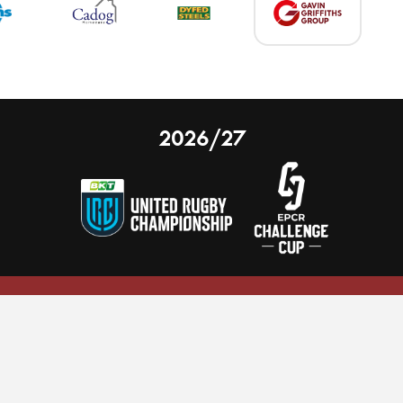
2026/27
 on our website.
Learn more
nal Limited
Email:
comments@scarlets.wales
,
Ticket Office: 01554 29 29 39