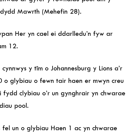
Ddydd Mawrth (Mehefin 28).
an Her yn cael ei ddarlledu’n fyw ar
am 12.
cynnwys y tîm o Johannesburg y Lions a’r
 o glybiau o fewn tair haen er mwyn creu
i fydd clybiau o’r un gynghrair yn chwarae
diau pool.
s fel un o glybiau Haen 1 ac yn chwarae