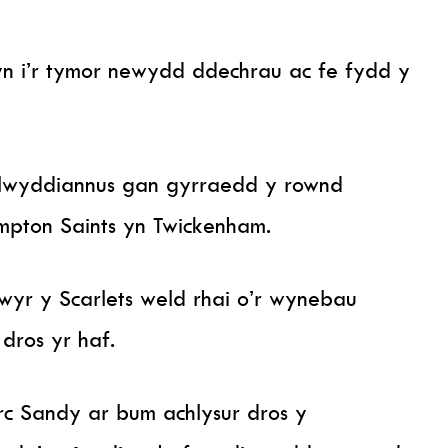
n i’r tymor newydd ddechrau ac fe fydd y
llwyddiannus gan gyrraedd y rownd
ampton Saints yn Twickenham.
wyr y Scarlets weld rhai o’r wynebau
dros yr haf.
c Sandy ar bum achlysur dros y