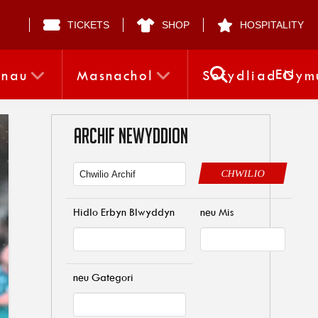
TICKETS
SHOP
HOSPITALITY
EN
nnau
Masnachol
Sefydliad Gym
ARCHIF NEWYDDION
CHWILIO
Hidlo Erbyn Blwyddyn
neu Mis
neu Gategori