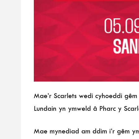
Mae’r Scarlets wedi cyhoeddi gêm g
Lundain yn ymweld â Pharc y Scarl
Mae mynediad am ddim i’r gêm ym