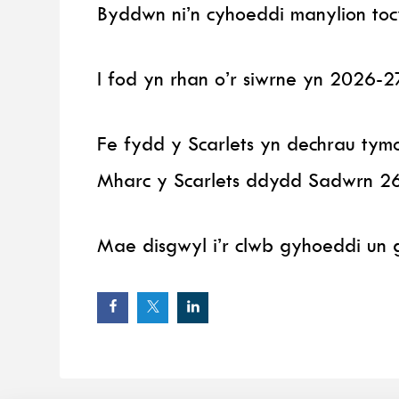
Byddwn ni’n cyhoeddi manylion to
I fod yn rhan o’r siwrne yn 2026-
Fe fydd y Scarlets yn dechrau t
Mharc y Scarlets ddydd Sadwrn 2
Mae disgwyl i’r clwb gyhoeddi un 