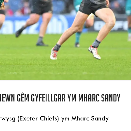
mewn gêm gyfeillgar ym Mharc Sandy
rwysg (Exeter Chiefs) ym Mharc Sandy