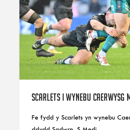
Scarlets i wynebu Caerwysg 
Fe fydd y Scarlets yn wynebu Cae
ddydd Sadwrn, 5 Medi.