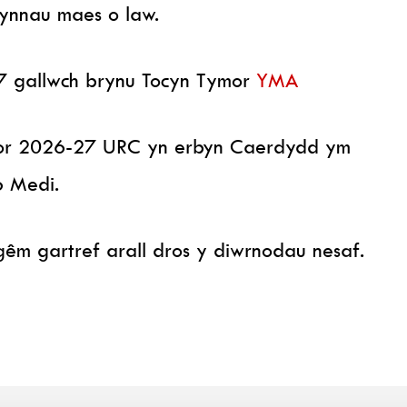
cynnau maes o law.
27 gallwch brynu Tocyn Tymor
YMA
ymor 2026-27 URC yn erbyn Caerdydd ym
6 Medi.
gêm gartref arall dros y diwrnodau nesaf.