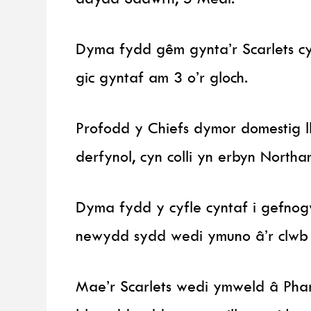
Dyma fydd gêm gynta’r Scarlets cy
gic gyntaf am 3 o’r gloch.
Profodd y Chiefs dymor domestig 
derfynol, cyn colli yn erbyn North
Dyma fydd y cyfle cyntaf i gefnog
newydd sydd wedi ymuno â’r clwb 
Mae’r Scarlets wedi ymweld â Phar