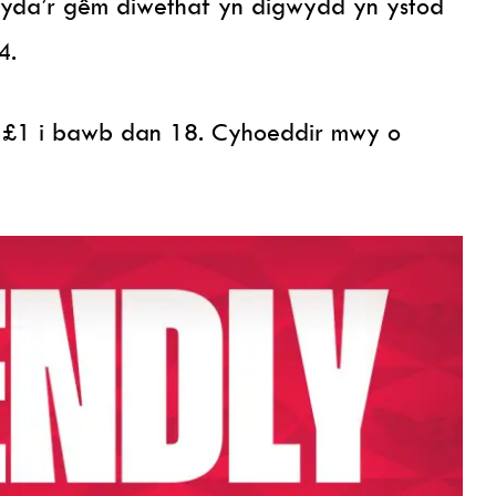
 gyda’r gêm diwethaf yn digwydd yn ystod
4.
a £1 i bawb dan 18. Cyhoeddir mwy o