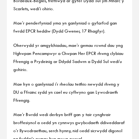
Bordeaux-Begles, trefnwyd ar gyfer Dydd Sul ym Mharc y
Scarlets, wedi’i ohirio.
Mae’r penderfyniad yma yn ganlyniad o gyfarfod gan
fwrdd EPCR heddiw (Dydd Gwener, 17 Rhagfyr).
Oherwydd yr amgylchiadau, mae’r gemau rownd dau yng
Nghwpan Pencampwyr a Chwpan Her EPCR rhwng clybiau
Ffrengig a Prydeinig ar Ddydd Sadwrn a Dydd Sul wedi’u
gohirio.
Mae hyn o ganlyniad i’r rheolau teithio newydd rhwng y
DU a Ffrainc sydd yn cael eu cyflwyno gan Lywodraeth
Ffrengig.
Mae’r Bwrdd wedi derbyn briff gan y tair cynghrair
broffesiynol a oedd yn cynnwys gwybodaeth ddiweddaraf
o’r llywodraethau, serch hynny, nid oedd sicrwydd digonol
na fyddai’r gemau hyn mewn perygl.