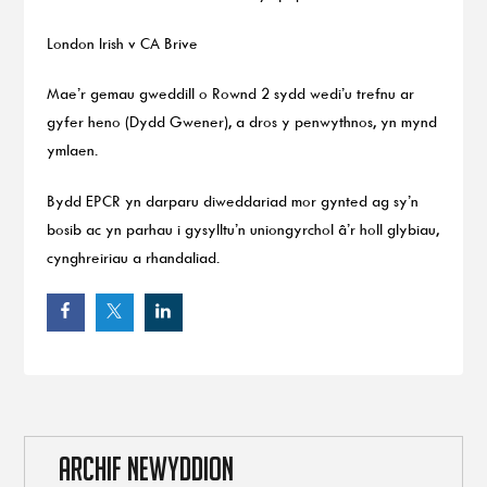
London Irish v CA Brive
Mae’r gemau gweddill o Rownd 2 sydd wedi’u trefnu ar
gyfer heno (Dydd Gwener), a dros y penwythnos, yn mynd
ymlaen.
Bydd EPCR yn darparu diweddariad mor gynted ag sy’n
bosib ac yn parhau i gysylltu’n uniongyrchol â’r holl glybiau,
cynghreiriau a rhandaliad.
ARCHIF NEWYDDION