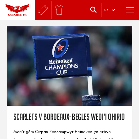
.
CY
Scarlets v Bordeaux-Begles wedi’i ohirio
Mae’r gêm Cwpan Pencampwyr Heineken yn erbyn