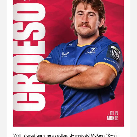
Wrth siarad am y newyddion, dywedodd McKee: “Rwy’n