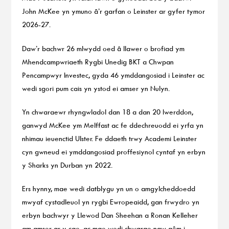
John McKee yn ymuno â’r garfan o Leinster ar gyfer tymor
2026-27.
Daw’r bachwr 26 mlwydd oed â llawer o brofiad ym
Mhendcampwriaeth Rygbi Unedig BKT a Chwpan
Pencampwyr Investec, gyda 46 ymddangosiad i Leinster ac
wedi sgori pum cais yn ystod ei amser yn Nulyn.
Yn chwaraewr rhyngwladol dan 18 a dan 20 Iwerddon,
ganwyd McKee ym Melffast ac fe ddechreuodd ei yrfa yn
nhimau ieuenctid Ulster. Fe ddaeth trwy Academi Leinster
cyn gwneud ei ymddangosiad proffesiynol cyntaf yn erbyn
y Sharks yn Durban yn 2022.
Ers hynny, mae wedi datblygu yn un o amgylcheddoedd
mwyaf cystadleuol yn rygbi Ewropeaidd, gan frwydro yn
erbyn bachwyr y Llewod Dan Sheehan a Ronan Kelleher
am amser ar y cae, ac mae wedi chwarae naw gêm i