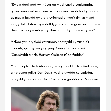
“Rwy’n deall nad yw’r Scarlets wedi cael y canlyniadau
tymor yma, ond mae sawl un o’r gemau wedi bod yn agos
ac mae’n hawdd gweld y cyfeiriad y mae’r tîm yn mynd
iddi, y talent ifanc sy’n datblygu a’r steil o gêm maent eisiau
chwarae. Rwy’n edrych ymlaen at fod yn rhan o hynny.”
McKee yw’r trydydd chwaraewr newydd i ymuno â’r
Scarlets, gan gynnwys y prop Corey Domachowski
(Caerdydd) a’r clo Harvey Cuckson (Caerfaddon).
Mae’r capten Josh Macleod, yr wythwr Fletcher Anderson,
a’r blaenasgellwr Dan Davis wedi arwyddo cytundebau
newydd yn ogystal â Jac Davies sy’n graddio o’r Academi.