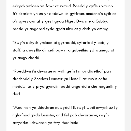
edrych ymlaen yn fawr at symud. Roedd y cyfle i ymuno
â’r Scarlets yn un yr oeddwn i’n gyffrous amdano’n syth ac
o’r sgwrs cyntaf y ges i gyda Nigel, Dwayne a Cubby,
roedd yr angerdd sydd gyda nhw at y clwb yn amlwg.
“Rwy’n edrych ymlaen at gyrraedd, cyfarfod y bois, y
staff, a chysylltu â’r cefnogwyr a gobeithio ychwanegu at
yr amgylchedd.
“Roeddwn i’n chwaraewr wrth gefn tymor diwethaf pan
drechodd y Scarlets Leinster yn Llanelli ac rwy’n cofio
meddwl ar y pryd gymaint oedd angerdd a chefnogaeth y
dorf.
“Mae hwn yn ddechrau newydd i fi, rwyf wedi mwynhau fy
nghyfnod gyda Leinster, ond fel pob chwaraewr, rwy’n
awyddus i chwarae yn fwy rheolaidd.