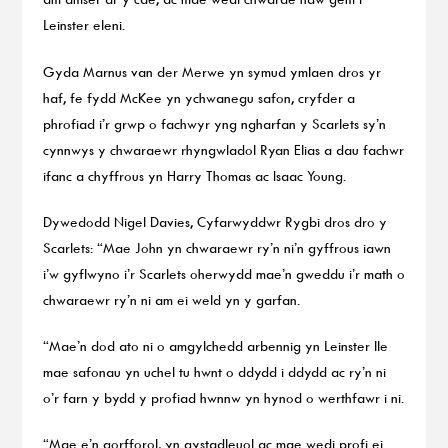
Leinster eleni.
Gyda Marnus van der Merwe yn symud ymlaen dros yr
haf, fe fydd McKee yn ychwanegu safon, cryfder a
phrofiad i’r grwp o fachwyr yng ngharfan y Scarlets sy’n
cynnwys y chwaraewr rhyngwladol Ryan Elias a dau fachwr
ifanc a chyffrous yn Harry Thomas ac Isaac Young.
Dywedodd Nigel Davies, Cyfarwyddwr Rygbi dros dro y
Scarlets: “Mae John yn chwaraewr ry’n ni’n gyffrous iawn
i’w gyflwyno i’r Scarlets oherwydd mae’n gweddu i’r math o
chwaraewr ry’n ni am ei weld yn y garfan.
“Mae’n dod ato ni o amgylchedd arbennig yn Leinster lle
mae safonau yn uchel tu hwnt o ddydd i ddydd ac ry’n ni
o’r farn y bydd y profiad hwnnw yn hynod o werthfawr i ni.
“Mae e’n gorfforol, yn gystadleuol ac mae wedi profi ei