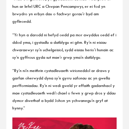
hun ar lefel URC a Chwpan Pencampwyr, er ei fod yn
brwydro yn erbyn dau o fachwyr gorau’r byd am
gyfleoedd.
“Yr hyn a darodd ni hefyd oedd pa mor awyddus oedd ef i
ddod yma, i gystadlu a datblygu ei gêm. Ry’n ni eisiau
chwaraewyr sy’n uchelgeisiol, sydd eisiau herio’i hunain ac
sy’n gyffrous gyda sut mae’r grwp yma’n datblygu.
“Ry’n ni’n meithrin cystadleuaeth wirioneddol ar draws y
garfan oherwydd dyna sy’n gyrru safonau ac yn gwella
perfformiadau. Ry’n ni wedi gweld yr effaith gadarnhaol y
mae cystadleuaeth wedi’i chael o fewn y grwp dros y ddau
dymor diwethaf a bydd Johon yn ychwanegu’n gryf at
hynny.”