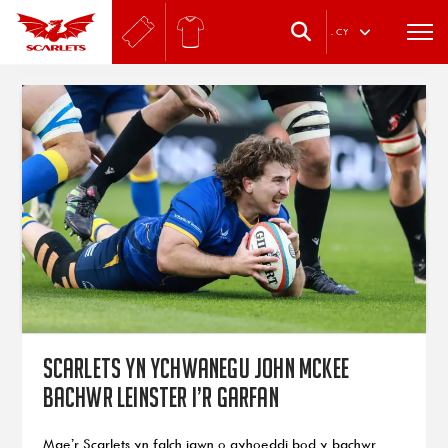
.
CY
Scarlets yn ychwanegu John McKee
bachwr Leinster i’r garfan
Mae’r Scarlets yn falch iawn o gyhoeddi bod y bachwr