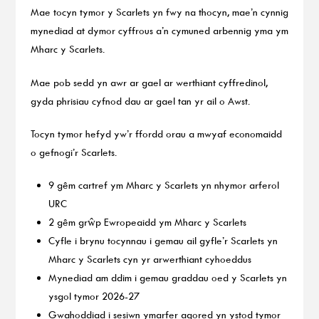
Mae tocyn tymor y Scarlets yn fwy na thocyn, mae’n cynnig
mynediad at dymor cyffrous a’n cymuned arbennig yma ym
Mharc y Scarlets.
Mae pob sedd yn awr ar gael ar werthiant cyffredinol,
gyda phrisiau cyfnod dau ar gael tan yr ail o Awst.
Tocyn tymor hefyd yw’r ffordd orau a mwyaf economaidd
o gefnogi’r Scarlets.
9 gêm cartref ym Mharc y Scarlets yn nhymor arferol
URC
2 gêm grŵp Ewropeaidd ym Mharc y Scarlets
Cyfle i brynu tocynnau i gemau ail gyfle’r Scarlets yn
Mharc y Scarlets cyn yr arwerthiant cyhoeddus
Mynediad am ddim i gemau graddau oed y Scarlets yn
ysgol tymor 2026-27
Gwahoddiad i sesiwn ymarfer agored yn ystod tymor