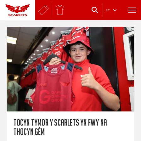
.
CY
Tocyn tymor y Scarlets yn fwy na
thocyn gêm