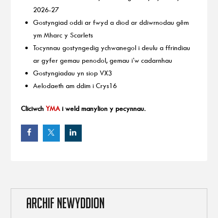
2026-27
Gostyngiad oddi ar fwyd a diod ar ddiwrnodau gêm
ym Mharc y Scarlets
Tocynnau gostyngedig ychwanegol i deulu a ffrindiau
ar gyfer gemau penodol, gemau i’w cadarnhau
Gostyngiadau yn siop VX3
Aelodaeth am ddim i Crys16
Cliciwch
YMA
i weld manylion y pecynnau.
ARCHIF NEWYDDION