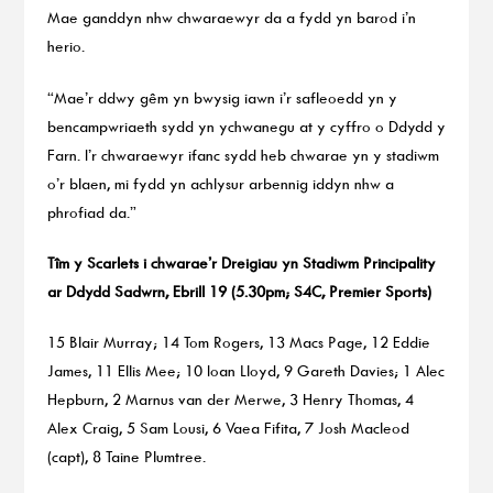
Mae ganddyn nhw chwaraewyr da a fydd yn barod i’n
herio.
“Mae’r ddwy gêm yn bwysig iawn i’r safleoedd yn y
bencampwriaeth sydd yn ychwanegu at y cyffro o Ddydd y
Farn. I’r chwaraewyr ifanc sydd heb chwarae yn y stadiwm
o’r blaen, mi fydd yn achlysur arbennig iddyn nhw a
phrofiad da.”
Tîm y Scarlets i chwarae’r Dreigiau yn Stadiwm Principality
ar Ddydd Sadwrn, Ebrill 19 (5.30pm; S4C, Premier Sports)
15 Blair Murray; 14 Tom Rogers, 13 Macs Page, 12 Eddie
James, 11 Ellis Mee; 10 Ioan Lloyd, 9 Gareth Davies; 1 Alec
Hepburn, 2 Marnus van der Merwe, 3 Henry Thomas, 4
Alex Craig, 5 Sam Lousi, 6 Vaea Fifita, 7 Josh Macleod
(capt), 8 Taine Plumtree.