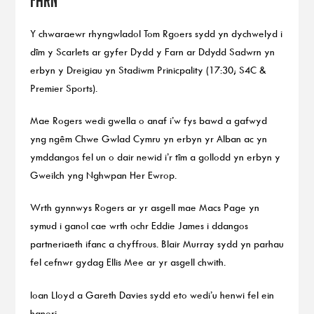
Farn
Y chwaraewr rhyngwladol Tom Rgoers sydd yn dychwelyd i
dîm y Scarlets ar gyfer Dydd y Farn ar Ddydd Sadwrn yn
erbyn y Dreigiau yn Stadiwm Prinicpality (17:30; S4C &
Premier Sports).
Mae Rogers wedi gwella o anaf i’w fys bawd a gafwyd
yng ngêm Chwe Gwlad Cymru yn erbyn yr Alban ac yn
ymddangos fel un o dair newid i’r tîm a gollodd yn erbyn y
Gweilch yng Nghwpan Her Ewrop.
Wrth gynnwys Rogers ar yr asgell mae Macs Page yn
symud i ganol cae wrth ochr Eddie James i ddangos
partneriaeth ifanc a chyffrous. Blair Murray sydd yn parhau
fel cefnwr gydag Ellis Mee ar yr asgell chwith.
Ioan Lloyd a Gareth Davies sydd eto wedi’u henwi fel ein
haneri.