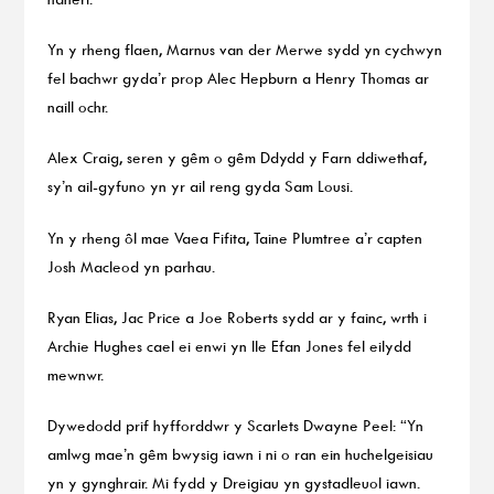
Yn y rheng flaen, Marnus van der Merwe sydd yn cychwyn
fel bachwr gyda’r prop Alec Hepburn a Henry Thomas ar
naill ochr.
Alex Craig, seren y gêm o gêm Ddydd y Farn ddiwethaf,
sy’n ail-gyfuno yn yr ail reng gyda Sam Lousi.
Yn y rheng ôl mae Vaea Fifita, Taine Plumtree a’r capten
Josh Macleod yn parhau.
Ryan Elias, Jac Price a Joe Roberts sydd ar y fainc, wrth i
Archie Hughes cael ei enwi yn lle Efan Jones fel eilydd
mewnwr.
Dywedodd prif hyfforddwr y Scarlets Dwayne Peel: “Yn
amlwg mae’n gêm bwysig iawn i ni o ran ein huchelgeisiau
yn y gynghrair. Mi fydd y Dreigiau yn gystadleuol iawn.