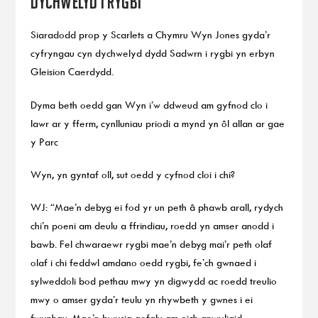
dychwelyd i rygbi
Siaradodd prop y Scarlets a Chymru Wyn Jones gyda’r
cyfryngau cyn dychwelyd dydd Sadwrn i rygbi yn erbyn
Gleision Caerdydd.
Dyma beth oedd gan Wyn i’w ddweud am gyfnod clo i
lawr ar y fferm, cynlluniau priodi a mynd yn ôl allan ar gae
y Parc
Wyn, yn gyntaf oll, sut oedd y cyfnod cloi i chi?
WJ: “Mae’n debyg ei fod yr un peth â phawb arall, rydych
chi’n poeni am deulu a ffrindiau, roedd yn amser anodd i
bawb. Fel chwaraewr rygbi mae’n debyg mai’r peth olaf
olaf i chi feddwl amdano oedd rygbi, fe’ch gwnaed i
sylweddoli bod pethau mwy yn digwydd ac roedd treulio
mwy o amser gyda’r teulu yn rhywbeth y gwnes i ei
fwynhau. Mae’n bwysig gofalu am eich anwyliaid.