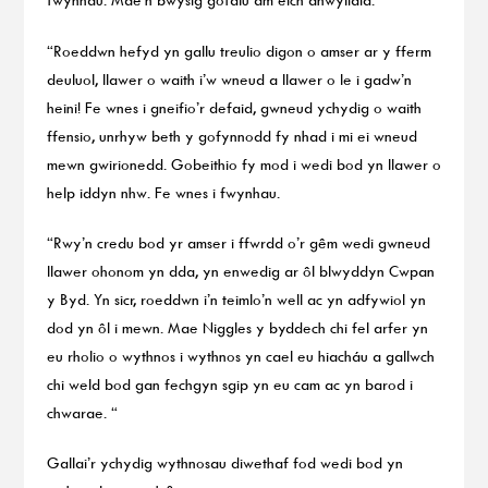
“Roeddwn hefyd yn gallu treulio digon o amser ar y fferm
deuluol, llawer o waith i’w wneud a llawer o le i gadw’n
heini! Fe wnes i gneifio’r defaid, gwneud ychydig o waith
ffensio, unrhyw beth y gofynnodd fy nhad i mi ei wneud
mewn gwirionedd. Gobeithio fy mod i wedi bod yn llawer o
help iddyn nhw. Fe wnes i fwynhau.
“Rwy’n credu bod yr amser i ffwrdd o’r gêm wedi gwneud
llawer ohonom yn dda, yn enwedig ar ôl blwyddyn Cwpan
y Byd. Yn sicr, roeddwn i’n teimlo’n well ac yn adfywiol yn
dod yn ôl i mewn. Mae Niggles y byddech chi fel arfer yn
eu rholio o wythnos i wythnos yn cael eu hiacháu a gallwch
chi weld bod gan fechgyn sgip yn eu cam ac yn barod i
chwarae. “
Gallai’r ychydig wythnosau diwethaf fod wedi bod yn