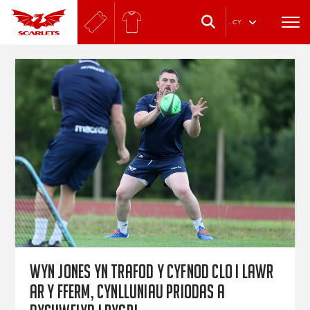
.
CY
Wyn Jones yn trafod y cyfnod clo i lawr
ar y fferm, cynlluniau priodas a