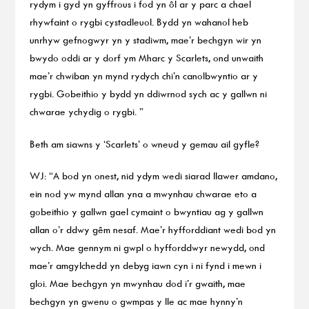
rydym i gyd yn gyffrous i fod yn ôl ar y parc a chael
rhywfaint o rygbi cystadleuol. Bydd yn wahanol heb
unrhyw gefnogwyr yn y stadiwm, mae’r bechgyn wir yn
bwydo oddi ar y dorf ym Mharc y Scarlets, ond unwaith
mae’r chwiban yn mynd rydych chi’n canolbwyntio ar y
rygbi. Gobeithio y bydd yn ddiwrnod sych ac y gallwn ni
chwarae ychydig o rygbi. ”
Beth am siawns y ‘Scarlets’ o wneud y gemau ail gyfle?
WJ: “A bod yn onest, nid ydym wedi siarad llawer amdano,
ein nod yw mynd allan yna a mwynhau chwarae eto a
gobeithio y gallwn gael cymaint o bwyntiau ag y gallwn
allan o’r ddwy gêm nesaf. Mae’r hyfforddiant wedi bod yn
wych. Mae gennym ni gwpl o hyfforddwyr newydd, ond
mae’r amgylchedd yn debyg iawn cyn i ni fynd i mewn i
gloi. Mae bechgyn yn mwynhau dod i’r gwaith, mae
bechgyn yn gwenu o gwmpas y lle ac mae hynny’n