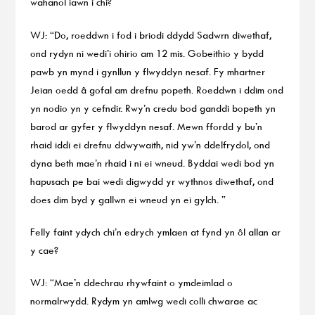
wahanol iawn i chi?
WJ: “Do, roeddwn i fod i briodi ddydd Sadwrn diwethaf,
ond rydyn ni wedi’i ohirio am 12 mis. Gobeithio y bydd
pawb yn mynd i gynllun y flwyddyn nesaf. Fy mhartner
Jeian oedd â gofal am drefnu popeth. Roeddwn i ddim ond
yn nodio yn y cefndir. Rwy’n credu bod ganddi bopeth yn
barod ar gyfer y flwyddyn nesaf. Mewn ffordd y bu’n
rhaid iddi ei drefnu ddwywaith, nid yw’n ddelfrydol, ond
dyna beth mae’n rhaid i ni ei wneud. Byddai wedi bod yn
hapusach pe bai wedi digwydd yr wythnos diwethaf, ond
does dim byd y gallwn ei wneud yn ei gylch. ”
Felly faint ydych chi’n edrych ymlaen at fynd yn ôl allan ar
y cae?
WJ: “Mae’n ddechrau rhywfaint o ymdeimlad o
normalrwydd. Rydym yn amlwg wedi colli chwarae ac