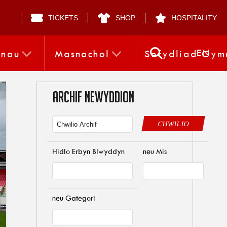
TICKETS
SHOP
HOSPITALITY
EN
nnau
Masnachol
Sefydliad Gym
ARCHIF NEWYDDION
CHWILIO
Hidlo Erbyn Blwyddyn
neu Mis
neu Gategori