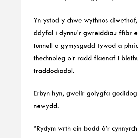
Yn ystod y chwe wythnos diwethaf,
ddyfal i dynnu’r gwreiddiau ffibr 
tunnell o gymysgedd tywod a phri
thechnoleg o’r radd flaenaf i blethu
traddodiadol.
Erbyn hyn, gwelir golygfa godidog
newydd.
“Rydym wrth ein bodd â’r cynnyrch