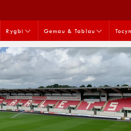
Rygbi
Gemau & Tablau
Tocy