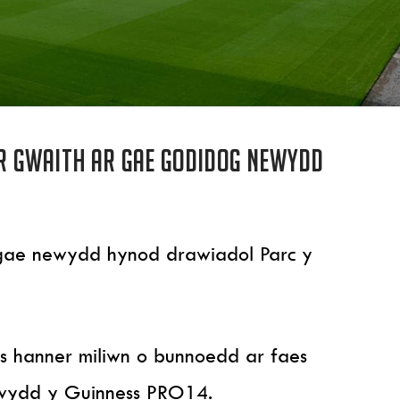
 gwaith ar gae godidog newydd
 gae newydd hynod drawiadol Parc y
s hanner miliwn o bunnoedd ar faes
ewydd y Guinness PRO14.