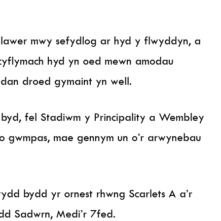
 lawer mwy sefydlog ar hyd y flwyddyn, a
 cyflymach hyd yn oed mewn amodau
dan droed gymaint yn well.
byd, fel Stadiwm y Principality a Wembley
 o gwmpas, mae gennym un o’r arwynebau
dd bydd yr ornest rhwng Scarlets A a’r
dd Sadwrn, Medi’r 7fed.