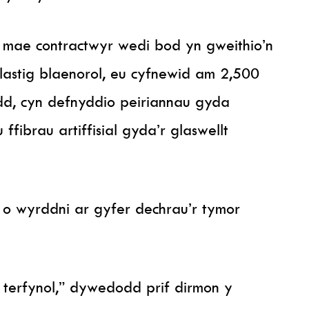
 mae contractwyr wedi bod yn gweithio’n
elastig blaenorol, eu cyfnewid am 2,500
dd, cyn defnyddio peiriannau gyda
 ffibrau artiffisial gyda’r glaswellt
 o wyrddni ar gyfer dechrau’r tymor
 terfynol,” dywedodd prif dirmon y