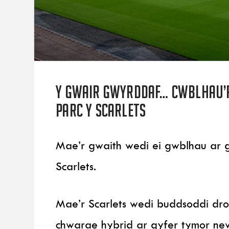
Y gwair gwyrddaf… cwblhau’r
Parc y Scarlets
Mae’r gwaith wedi ei gwblhau ar
Scarlets.
Mae’r Scarlets wedi buddsoddi dro
chwarae hybrid ar gyfer tymor n