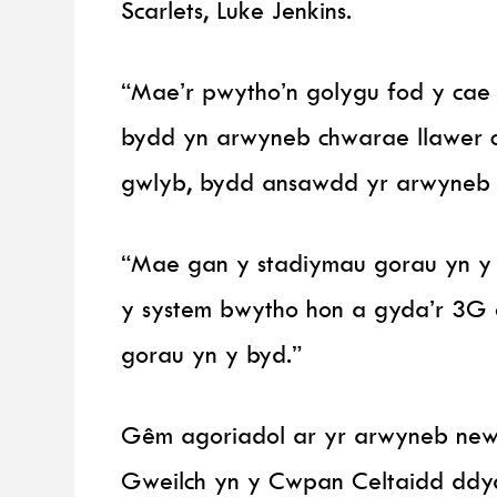
Scarlets, Luke Jenkins.
“Mae’r pwytho’n golygu fod y cae
bydd yn arwyneb chwarae llawer
gwlyb, bydd ansawdd yr arwyneb 
“Mae gan y stadiymau gorau yn y 
y system bwytho hon a gyda’r 3G
gorau yn y byd.”
Gêm agoriadol ar yr arwyneb newy
Gweilch yn y Cwpan Celtaidd ddy