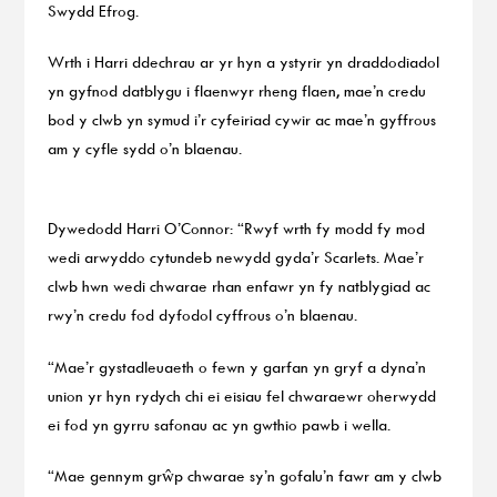
Swydd Efrog.
Wrth i Harri ddechrau ar yr hyn a ystyrir yn draddodiadol
yn gyfnod datblygu i flaenwyr rheng flaen, mae’n credu
bod y clwb yn symud i’r cyfeiriad cywir ac mae’n gyffrous
am y cyfle sydd o’n blaenau.
Dywedodd Harri O’Connor: “Rwyf wrth fy modd fy mod
wedi arwyddo cytundeb newydd gyda’r Scarlets. Mae’r
clwb hwn wedi chwarae rhan enfawr yn fy natblygiad ac
rwy’n credu fod dyfodol cyffrous o’n blaenau.
“Mae’r gystadleuaeth o fewn y garfan yn gryf a dyna’n
union yr hyn rydych chi ei eisiau fel chwaraewr oherwydd
ei fod yn gyrru safonau ac yn gwthio pawb i wella.
“Mae gennym grŵp chwarae sy’n gofalu’n fawr am y clwb