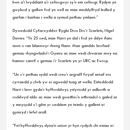
hwn a’i lwyddiant a’r cefnogwyr sy’n ein cefnogi. Rydym yn
gwybod y gallwn fod yn well ac mae meddylfryd ledled y
garfan i barhau i wella a symud pethau ymlaen.”
Dywedodd Cyfarwyddwr Rygbi Dros Dro’r Scarlets, Nigel
Davies: “Yn 25 oed, mae Harri yn dal i fod yn ddyn ifanc
iawn o ran blaenwyr rheng flaen. Mae ganddo brofiad
gemau rhyngwladol i Gymru ac mae wedi chwarae mwy na
hanner canrif o gemau i’r Scarlets yn yr URC ac Ewrop.
“Un o’r pethau sydd wedi creu’r argraff fwyaf arnaf ers
cyrraedd y clwb yw ei agwedd tuag at wella. Eisteddodd
Harri i lawr gyda’r hyfforddwyr, ystyriodd yr adborth a
roddwyd iddo ac mae wedi gweithio’n eithriadol o galed ar
y meysydd o’i gêm yr oeddem yn teimlo y gallent ei
gymryd i lefel arall.
“Fel hyfforddwyr, dyna’n union yr hyn rydych chi eisiau ei