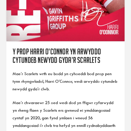
Y prop Harri O’Connor yn arwyddo
cytundeb newydd gyda’r Scarlets
Mae’r Scarlets wrth eu bodd yn cyhoeddi bod prop pen
tynn rhyngwladol, Harri O’Connor, wedi arwyddo cytundeb
newydd gyda’r clwb.
Mae’r chwaraewr 25 oed wedi dod yn ffigwr cyfarwydd
yn rheng flaen y Scarlets ers gwneud ei ymddangosiad
cyntaf yn 2020, gan fynd ymlaen i wneud 56
ymddangosiad i’r clwb tra hefyd yn ennill cydnabyddiaeth