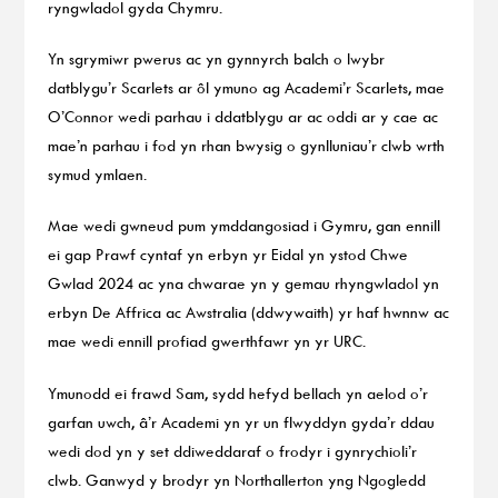
ryngwladol gyda Chymru.
Yn sgrymiwr pwerus ac yn gynnyrch balch o lwybr
datblygu’r Scarlets ar ôl ymuno ag Academi’r Scarlets, mae
O’Connor wedi parhau i ddatblygu ar ac oddi ar y cae ac
mae’n parhau i fod yn rhan bwysig o gynlluniau’r clwb wrth
symud ymlaen.
Mae wedi gwneud pum ymddangosiad i Gymru, gan ennill
ei gap Prawf cyntaf yn erbyn yr Eidal yn ystod Chwe
Gwlad 2024 ac yna chwarae yn y gemau rhyngwladol yn
erbyn De Affrica ac Awstralia (ddwywaith) yr haf hwnnw ac
mae wedi ennill profiad gwerthfawr yn yr URC.
Ymunodd ei frawd Sam, sydd hefyd bellach yn aelod o’r
garfan uwch, â’r Academi yn yr un flwyddyn gyda’r ddau
wedi dod yn y set ddiweddaraf o frodyr i gynrychioli’r
clwb. Ganwyd y brodyr yn Northallerton yng Ngogledd