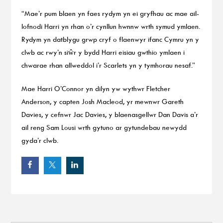
“Mae’r pum blaen yn faes rydym yn ei gryfhau ac mae ail-
lofnodi Harri yn rhan o’r cynllun hwnnw wrth symud ymlaen.
Rydym yn datblygu grwp cryf o flaenwyr ifanc Cymru yn y
clwb ac rwy’n siŵr y bydd Harri eisiau gwthio ymlaen i
chwarae rhan allweddol i’r Scarlets yn y tymhorau nesaf.”
Mae Harri O’Connor yn dilyn yw wythwr Fletcher
Anderson, y capten Josh Macleod, yr mewnwr Gareth
Davies, y cefnwr Jac Davies, y blaenasgellwr Dan Davis a’r
ail reng Sam Lousi wrth gytuno ar gytundebau newydd
gyda’r clwb.