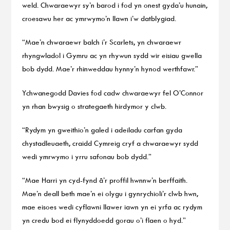
weld. Chwaraewyr sy’n barod i fod yn onest gyda’u hunain,
croesawu her ac ymrwymo’n llawn i’w datblygiad.
“Mae’n chwaraewr balch i’r Scarlets, yn chwaraewr
rhyngwladol i Gymru ac yn rhywun sydd wir eisiau gwella
bob dydd. Mae’r rhinweddau hynny’n hynod werthfawr.”
Ychwanegodd Davies fod cadw chwaraewyr fel O’Connor
yn rhan bwysig o strategaeth hirdymor y clwb.
“Rydym yn gweithio’n galed i adeiladu carfan gyda
chystadleuaeth, craidd Cymreig cryf a chwaraewyr sydd
wedi ymrwymo i yrru safonau bob dydd.”
“Mae Harri yn cyd-fynd â’r proffil hwnnw’n berffaith.
Mae’n deall beth mae’n ei olygu i gynrychioli’r clwb hwn,
mae eisoes wedi cyflawni llawer iawn yn ei yrfa ac rydym
yn credu bod ei flynyddoedd gorau o’i flaen o hyd.”