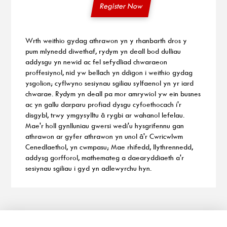
Register Now
Wrth weithio gydag athrawon yn y rhanbarth dros y
pum mlynedd diwethaf, rydym yn deall bod dulliau
addysgu yn newid ac fel sefydliad chwaraeon
proffesiynol, nid yw bellach yn ddigon i weithio gydag
ysgolion; cyflwyno sesiynau sgiliau sylfaenol yn yr iard
chwarae. Rydym yn deall pa mor amrywiol yw ein busnes
ac yn gallu darparu profiad dysgu cyfoethocach i'r
disgybl, trwy ymgysylltu â rygbi ar wahanol lefelau.
Mae'r holl gynlluniau gwersi wedi'u hysgrifennu gan
athrawon ar gyfer athrawon yn unol â'r Cwricwlwm
Cenedlaethol, yn cwmpasu; Mae rhifedd, llythrennedd,
addysg gorfforol, mathemateg a daearyddiaeth a'r
sesiynau sgiliau i gyd yn adlewyrchu hyn.