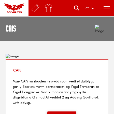
.
CY
CAIS
CAIS
Mae CAIS yn rhaglen newydd sbon wedi ei datblygu
gan y Scarlets mewn partneriaeth ag Ysgol Trimsaran ac
Ysgol Llangynnwr. Nod y rhaglen yw ymgysylltu
disgyblion o Gyfnod Allweddol 2 ag Addysg Gorfforol,
wrth ddysgu.