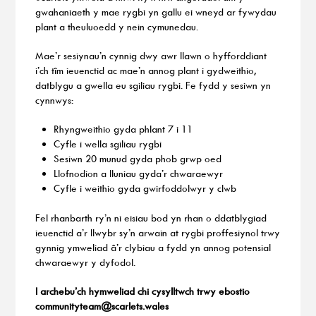
gwahaniaeth y mae rygbi yn gallu ei wneyd ar fywydau
plant a theuluoedd y nein cymunedau.
Mae’r sesiynau’n cynnig dwy awr llawn o hyfforddiant
i’ch tîm ieuenctid ac mae’n annog plant i gydweithio,
datblygu a gwella eu sgiliau rygbi. Fe fydd y sesiwn yn
cynnwys:
Rhyngweithio gyda phlant 7 i 11
Cyfle i wella sgiliau rygbi
Sesiwn 20 munud gyda phob grwp oed
Llofnodion a lluniau gyda’r chwaraewyr
Cyfle i weithio gyda gwirfoddolwyr y clwb
Fel rhanbarth ry’n ni eisiau bod yn rhan o ddatblygiad
ieuenctid a’r llwybr sy’n arwain at rygbi proffesiynol trwy
gynnig ymweliad â’r clybiau a fydd yn annog potensial
chwaraewyr y dyfodol.
I archebu’ch hymweliad chi cysylltwch trwy ebostio
communityteam@scarlets.wales