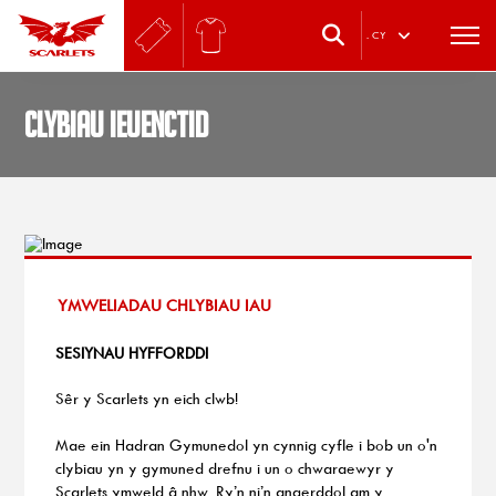
.
CY
Clybiau Ieuenctid
YMWELIADAU CHLYBIAU IAU
SESIYNAU HYFFORDDI
Sêr y Scarlets yn eich clwb!
Mae ein Hadran Gymunedol yn cynnig cyfle i bob un o'n
clybiau yn y gymuned drefnu i un o chwaraewyr y
Scarlets ymweld â nhw. Ry’n ni’n angerddol am y