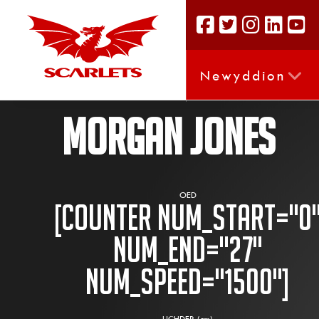
Newyddion
MORGAN JONES
OED
[counter num_start="0
num_end="27"
num_speed="1500"]
UCHDER (cm)