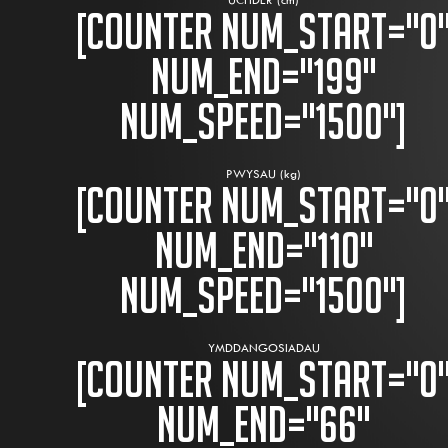
[counter num_start="0
num_end="199"
num_speed="1500"]
PWYSAU (kg)
[counter num_start="0
num_end="110"
num_speed="1500"]
YMDDANGOSIADAU
[counter num_start="0
num_end="66"