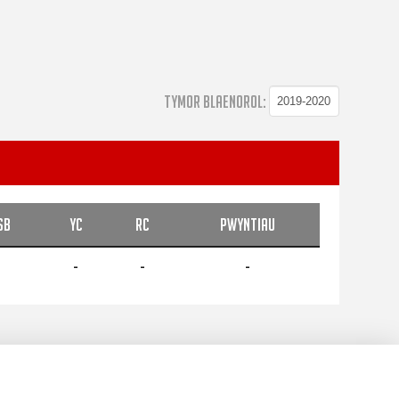
TYMOR BLAENOROL:
SB
YC
RC
PWYNTIAU
-
-
-