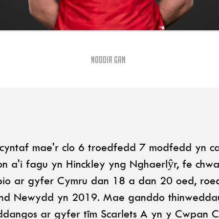
Noddir gan
l cyntaf mae'r clo 6 troedfedd 7 modfedd yn c
n a'i fagu yn Hinckley yng Nghaerlŷr, fe chw
apio ar gyfer Cymru dan 18 a dan 20 oed, ro
nd Newydd yn 2019. Mae ganddo thinweddau 
dangos ar gyfer tîm Scarlets A yn y Cwpan C