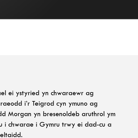
ael ei ystyried yn chwaraewr ag
araeodd i’r Teigrod cyn ymuno ag
edd Morgan yn bresenoldeb aruthrol ym
i chwarae i Gymru trwy ei dad-cu a
eltaidd.