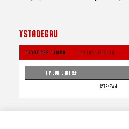
YSTADEGAU
CRYNODEB TYMOR
CYSTADLEUAETH
Tîm Oddi Cartref
CYFANSWM