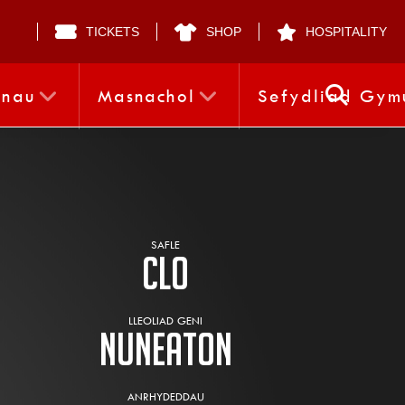
TICKETS
SHOP
HOSPITALITY
nnau
Masnachol
Sefydliad Gym
SAFLE
Clo
LLEOLIAD GENI
Nuneaton
ANRHYDEDDAU