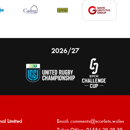
2026/27
nal Limited
Email:
comments@scarlets.wales
,
Ticket Office: 01554 29 29 39