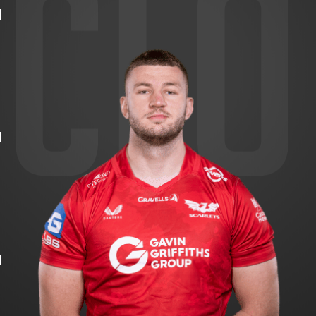
"
"
"