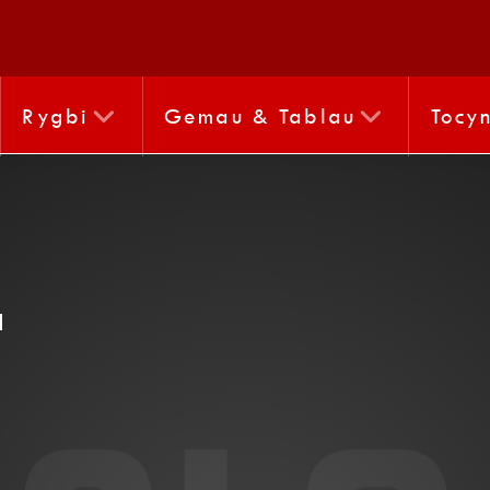
Rygbi
Gemau & Tablau
Tocy
"