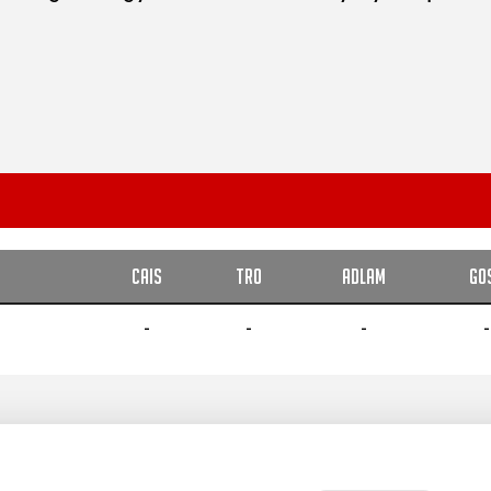
CAIS
TRO
ADLAM
GO
-
-
-
-