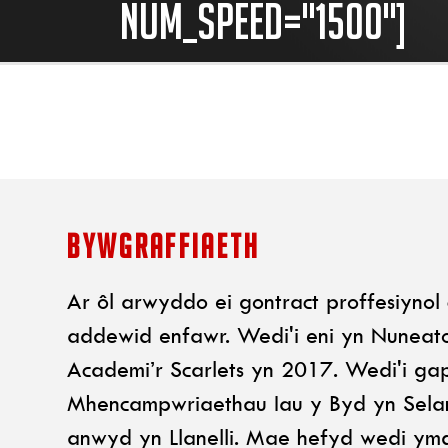
num_speed="1500"]
BYWGRAFFIAETH
Ar ôl arwyddo ei gontract proffesiyno
addewid enfawr. Wedi'i eni yn Nuneato
Academi’r Scarlets yn 2017. Wedi'i g
Mhencampwriaethau Iau y Byd yn Sela
anwyd yn Llanelli. Mae hefyd wedi ymd