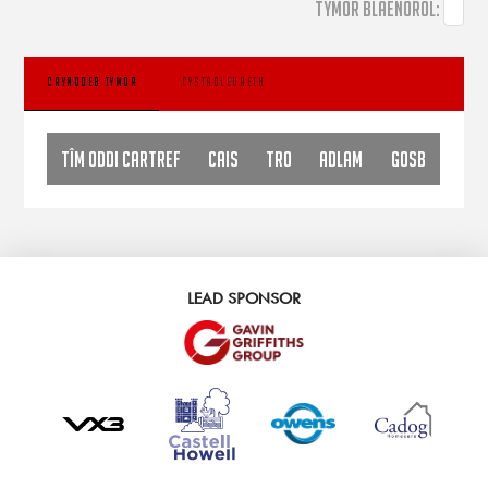
TYMOR BLAENOROL:
CRYNODEB TYMOR
CYSTADLEUAETH
Tîm Oddi Cartref
CAIS
TRO
ADLAM
GOSB
LEAD SPONSOR