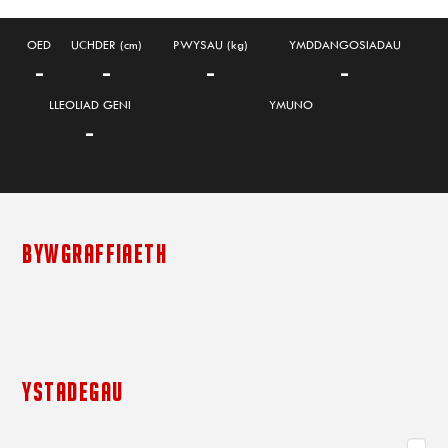
OED
UCHDER (cm)
PWYSAU (kg)
YMDDANGOSIADAU
-
-
-
-
LLEOLIAD GENI
YMUNO
-
BYWGRAFFIAETH
YSTADEGAU