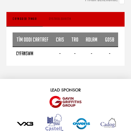
CRYNODEB TYMOR
CYSTADLEUAETH
Tîm Oddi Cartref
CAIS
TRO
ADLAM
GOSB
CYFANSWM
-
-
-
-
LEAD SPONSOR