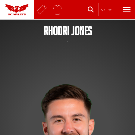
.
CY
RHODRI JONES
-