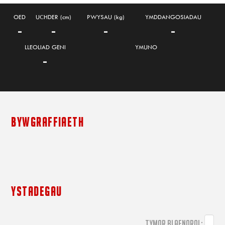
OED
UCHDER (cm)
PWYSAU (kg)
YMDDANGOSIADAU
-
-
-
-
LLEOLIAD GENI
YMUNO
-
BYWGRAFFIAETH
YSTADEGAU
TYMOR BLAENOROL: