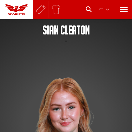
.
CY
SIAN CLEATON
-