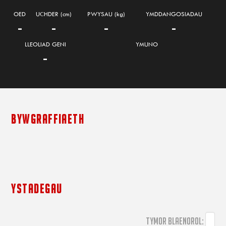
OED
UCHDER (cm)
PWYSAU (kg)
YMDDANGOSIADAU
-
-
-
-
LLEOLIAD GENI
YMUNO
-
BYWGRAFFIAETH
YSTADEGAU
TYMOR BLAENOROL: