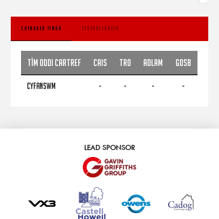
CRYNODEB TYMOR
CYSTADLEUAETH
Tîm Oddi Cartref
CAIS
TRO
ADLAM
GOSB
CYFANSWM
-
-
-
-
LEAD SPONSOR