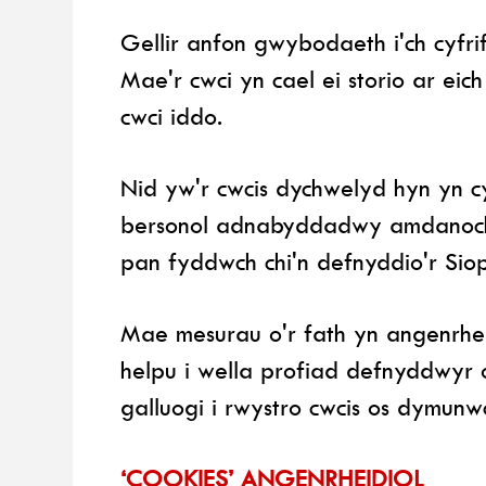
Gellir anfon gwybodaeth i'ch cyfri
Mae'r cwci yn cael ei storio ar eic
cwci iddo.
Nid yw'r cwcis dychwelyd hyn yn 
bersonol adnabyddadwy amdanoch c
pan fyddwch chi'n defnyddio'r Siop 
Mae mesurau o'r fath yn angenrhei
helpu i wella profiad defnyddwyr
galluogi i rwystro cwcis os dymun
‘COOKIES’ ANGENRHEIDIOL