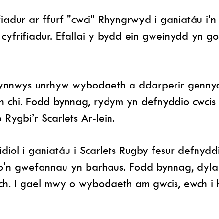
fiadur ar ffurf "cwci" Rhyngrwyd i ganiatáu i'
h cyfrifiadur. Efallai y bydd ein gweinydd yn g
cynnwys unrhyw wybodaeth a ddarperir genny
hi. Fodd bynnag, rydym yn defnyddio cwcis i
Rygbi’r Scarlets Ar-lein.
diol i ganiatáu i Scarlets Rugby fesur defnyd
 o'n gwefannau yn barhaus. Fodd bynnag, dyla
wch. I gael mwy o wybodaeth am gwcis, ewch i 