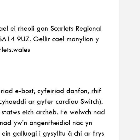
l ei rheoli gan Scarlets Regional
SA14 9UZ. Gellir cael manylion y
lets.wales
iad e-bost, cyfeiriad danfon, rhif
cyhoeddi ar gyfer cardiau Switch).
 statws eich archeb. Fe welwch nad
ad yw'n angenrheidiol nac yn
n galluogi i gysylltu â chi ar frys