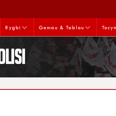
Rygbi
Gemau & Tablau
Tocy
lisi