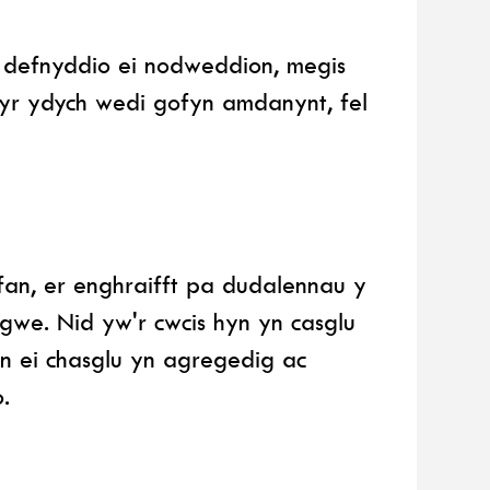
a defnyddio ei nodweddion, megis
 yr ydych wedi gofyn amdanynt, fel
an, er enghraifft pa dudalennau y
we. Nid yw'r cwcis hyn yn casglu
 ei chasglu yn agregedig ac
.