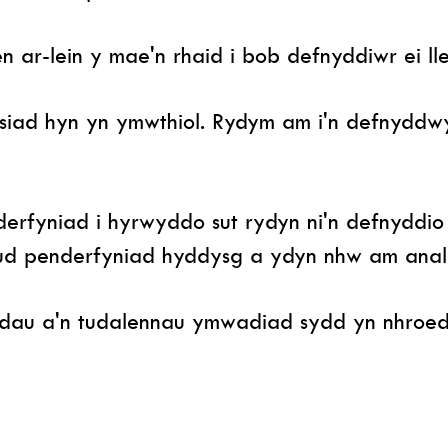
en ar-lein y mae'n rhaid i bob defnyddiwr ei l
siad hyn yn ymwthiol. Rydym am i'n defnyddw
erfyniad i hyrwyddo sut rydyn ni'n defnyddio 
ud penderfyniad hyddysg a ydyn nhw am anal
odau a'n tudalennau ymwadiad sydd yn nhroed