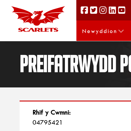
Newyddion
Preifatrwydd Po
Rhif y Cwmni:
04795421