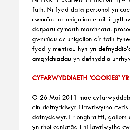
fath. Ni fydd data personol yn ca
cwmnïau ac unigolion eraill i gyf
darparu cymorth marchnata, prose
gwmnïau ac unigolion o'r fath fyne
fydd y mentrau hyn yn defnyddio'
amgylchiadau yn defnyddio unrhyw
CYFARWYDDIAETH ‘COOKIES’ YR
O 26 Mai 2011 mae cyfarwyddeb n
ein defnyddwyr i lawrlwytho cwcis 
defnyddwyr. Er enghraifft, galle
yn rhoi caniatâd i ni lawrlwytho cwc