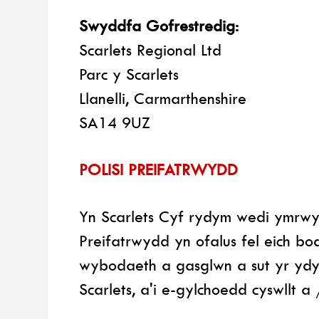
Swyddfa Gofrestredig:
Scarlets Regional Ltd
Parc y Scarlets
Llanelli, Carmarthenshire
SA14 9UZ
POLISI PREIFATRWYDD
Yn Scarlets Cyf rydym wedi ymrwym
Preifatrwydd yn ofalus fel eich b
wybodaeth a gasglwn a sut yr ydy
Scarlets, a'i e-gylchoedd cyswllt 