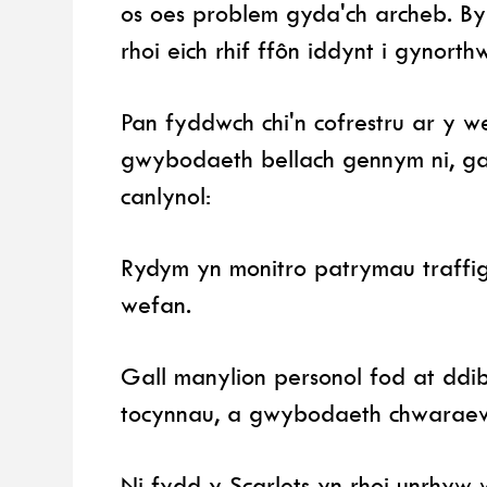
os oes problem gyda'ch archeb. By
rhoi eich rhif ffôn iddynt i gynort
Pan fyddwch chi'n cofrestru ar y 
gwybodaeth bellach gennym ni, gal
canlynol:
Rydym yn monitro patrymau traffig
wefan.
Gall manylion personol fod at ddi
tocynnau, a gwybodaeth chwaraewr 
Ni fydd y Scarlets yn rhoi unrhy