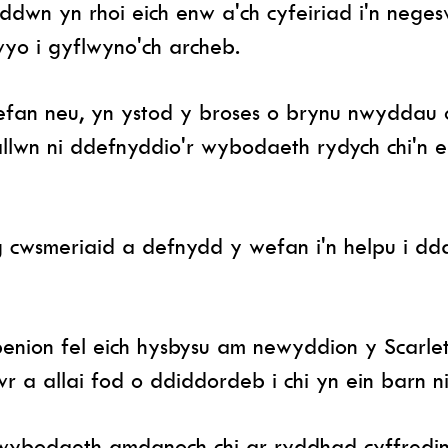
ddwn yn rhoi eich enw a'ch cyfeiriad i'n nege
hwyo i gyflwyno'ch archeb.
wefan neu, yn ystod y broses o brynu nwyddau
lwn ni ddefnyddio'r wybodaeth rydych chi'n ei
 cwsmeriaid a defnydd y wefan i'n helpu i dda
benion fel eich hysbysu am newyddion y Scarl
a allai fod o ddiddordeb i chi yn ein barn ni
w wybodaeth amdanoch chi ar ryddhad cyffredi