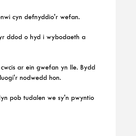
lenwi cyn defnyddio'r wefan.
yr ddod o hyd i wybodaeth a
cwcis ar ein gwefan yn lle. Bydd
luogi'r nodwedd hon.
yn pob tudalen we sy'n pwyntio