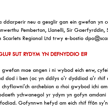
darperir neu a gesglir gan ein gwefan yn cae
nwerthu Pemberton, Llanelli, Sir Gaerfyrddin, 
Scarlets Regional Ltd trwy e-bostio
dpo@scar
U? SUT RYDYM YN DEFNYDDIO EI?
 gwefan mae angen i ni wybod eich enw, cyfeir
dod i ben (ac yn ddilys o'r dyddiad a'r rhif 
a chyflawni'ch archebion a rhoi gwybod ichi am
odaeth ychwanegol yr ydym yn gofyn amdani n
odiad. Gofynnwn hefyd am eich rhif ffôn sy'n ei