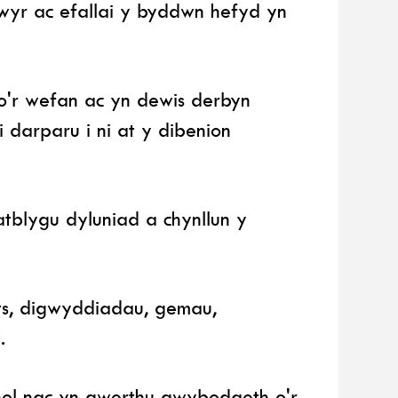
swyr ac efallai y byddwn hefyd yn
 o'r wefan ac yn dewis derbyn
 darparu i ni at y dibenion
tblygu dyluniad a chynllun y
ets, digwyddiadau, gemau,
.
nol nac yn gwerthu gwybodaeth o'r