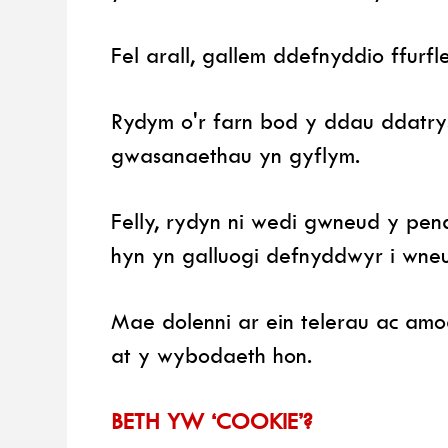
Fel arall, gallem ddefnyddio ffurfl
Rydym o'r farn bod y ddau ddatry
gwasanaethau yn gyflym.
Felly, rydyn ni wedi gwneud y pend
hyn yn galluogi defnyddwyr i wne
Mae dolenni ar ein telerau ac am
at y wybodaeth hon.
BETH YW ‘COOKIE’?