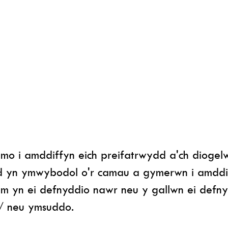
o i amddiffyn eich preifatrwydd a'ch diogelwc
od yn ymwybodol o'r camau a gymerwn i amddi
m yn ei defnyddio nawr neu y gallwn ei defny
a / neu ymsuddo.