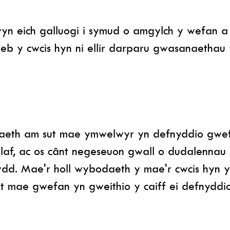
yn eich galluogi i symud o amgylch y wefan 
Heb y cwcis hyn ni ellir darparu gwasanaethau
aeth am sut mae ymwelwyr yn defnyddio gwef
f, ac os cânt negeseuon gwall o dudalennau g
. Mae'r holl wybodaeth y mae'r cwcis hyn yn
sut mae gwefan yn gweithio y caiff ei defnyddio