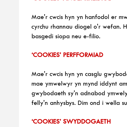
Mae'r cwcis hyn yn hanfodol er mw
cyrchu rhannau diogel o'r wefan. 
basgedi siopa neu e-filio.
‘COOKIES’ PERFFORMIAD
Mae'r cwcis hyn yn casglu gwybod
mae ymwelwyr yn mynd iddynt amla
gwybodaeth sy'n adnabod ymwelydd
felly'n anhysbys. Dim ond i wella 
‘COOKIES’ SWYDDOGAETH