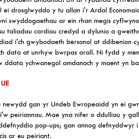
el ei drosglwyddo y tu allan i'r Ardal Econom
lawni swyddogaethau ar ein rhan megis cyflwy
su taliadau cardiau credyd a dylunio a gweit
diad i'ch gwybodaeth bersonol at ddibenion cy
ch data at unrhyw bwrpas arall. Ni fydd y me
 ddata ychwanegol amdanoch y maent yn barti
 UE
ewydd gan yr Undeb Ewropeaidd yn ei gwneu
i'w peiriannau. Mae yna nifer o ddulliau y ga
m ddefnyddio pop-ups; gan annog defnyddwyr i
is ar eu peiriant.