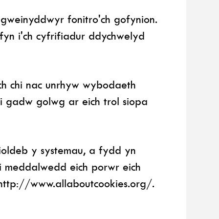
n gweinyddwyr fonitro'ch gofynion.
ofyn i'ch cyfrifiadur ddychwelyd
ch chi nac unrhyw wybodaeth
 gadw golwg ar eich trol siopa
dioldeb y systemau, a fydd yn
i meddalwedd eich porwr eich
http://www.allaboutcookies.org/.