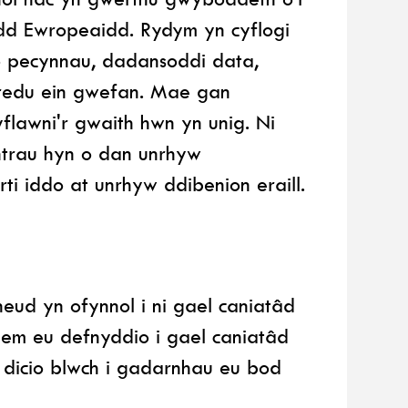
aidd Ewropeaidd. Rydym yn cyflogi
no pecynnau, dadansoddi data,
hredu ein gwefan. Mae gan
flawni'r gwaith hwn yn unig. Ni
ntrau hyn o dan unrhyw
 iddo at unrhyw ddibenion eraill.
d yn ofynnol i ni gael caniatâd
llem eu defnyddio i gael caniatâd
 dicio blwch i gadarnhau eu bod