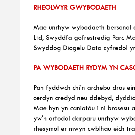
RHEOLWYR GWYBODAETH
Mae unrhyw wybodaeth bersonol a d
Ltd, Swyddfa gofrestredig Parc Ma
Swyddog Diogelu Data cyfredol yn 
PA WYBODAETH RYDYM YN CASGL
Pan fyddwch chi'n archebu dros ein
cerdyn credyd neu ddebyd, dyddiad 
Mae hyn yn caniatáu i ni brosesu 
yw'n orfodol darparu unrhyw wyb
rhesymol er mwyn cwblhau eich traf