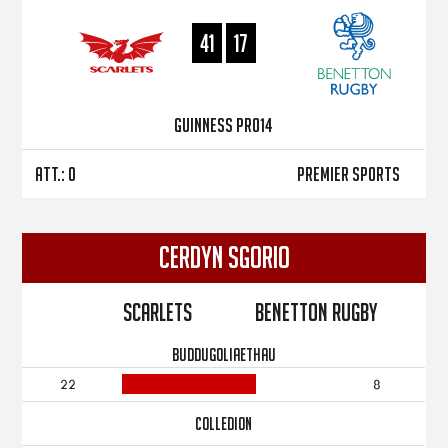
41
17
Guinness PRO14
Att.: 0
Premier Sports
CERDYN SGORIO
Scarlets
Benetton Rugby
BUDDUGOLIAETHAU
22
8
COLLEDION