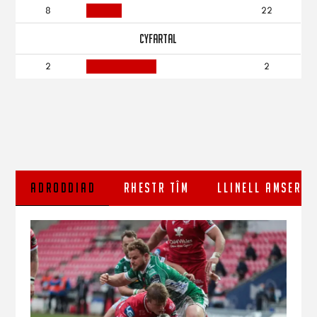
8
22
CYFARTAL
2
2
ADRODDIAD
RHESTR TÎM
LLINELL AMSER