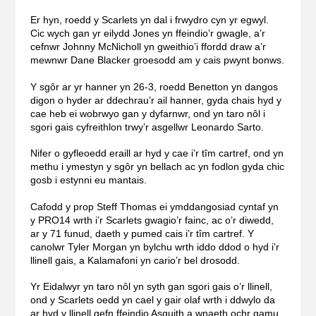
Er hyn, roedd y Scarlets yn dal i frwydro cyn yr egwyl.
Cic wych gan yr eilydd Jones yn ffeindio’r gwagle, a’r
cefnwr Johnny McNicholl yn gweithio’i ffordd draw a’r
mewnwr Dane Blacker groesodd am y cais pwynt bonws.
Y sgôr ar yr hanner yn 26-3, roedd Benetton yn dangos
digon o hyder ar ddechrau’r ail hanner, gyda chais hyd y
cae heb ei wobrwyo gan y dyfarnwr, ond yn taro nôl i
sgori gais cyfreithlon trwy’r asgellwr Leonardo Sarto.
Nifer o gyfleoedd eraill ar hyd y cae i’r tîm cartref, ond yn
methu i ymestyn y sgôr yn bellach ac yn fodlon gyda chic
gosb i estynni eu mantais.
Cafodd y prop Steff Thomas ei ymddangosiad cyntaf yn
y PRO14 wrth i’r Scarlets gwagio’r fainc, ac o’r diwedd,
ar y 71 funud, daeth y pumed cais i’r tîm cartref. Y
canolwr Tyler Morgan yn bylchu wrth iddo ddod o hyd i’r
llinell gais, a Kalamafoni yn cario’r bel drosodd.
Yr Eidalwyr yn taro nôl yn syth gan sgori gais o’r llinell,
ond y Scarlets oedd yn cael y gair olaf wrth i ddwylo da
ar hyd y llinell gefn ffeindio Asquith a wnaeth ochr gamu