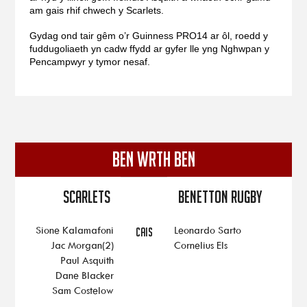
am gais rhif chwech y Scarlets.
Gydag ond tair gêm o’r Guinness PRO14 ar ôl, roedd y
fuddugoliaeth yn cadw ffydd ar gyfer lle yng Nghwpan y
Pencampwyr y tymor nesaf.
BEN WRTH BEN
Scarlets
Benetton Rugby
Sione Kalamafoni
Leonardo Sarto
CAIS
Jac Morgan(2)
Cornelius Els
Paul Asquith
Dane Blacker
Sam Costelow