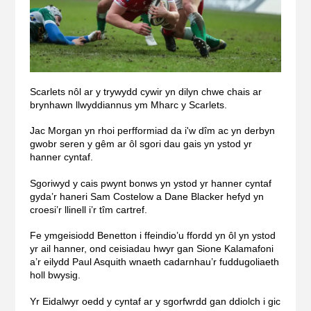
Scarlets nôl ar y trywydd cywir yn dilyn chwe chais ar
brynhawn llwyddiannus ym Mharc y Scarlets.
Jac Morgan yn rhoi perfformiad da i'w dîm ac yn derbyn
gwobr seren y gêm ar ôl sgori dau gais yn ystod yr
hanner cyntaf.
Sgoriwyd y cais pwynt bonws yn ystod yr hanner cyntaf
gyda’r haneri Sam Costelow a Dane Blacker hefyd yn
croesi’r llinell i’r tîm cartref.
Fe ymgeisiodd Benetton i ffeindio’u ffordd yn ôl yn ystod
yr ail hanner, ond ceisiadau hwyr gan Sione Kalamafoni
a’r eilydd Paul Asquith wnaeth cadarnhau’r fuddugoliaeth
holl bwysig.
Yr Eidalwyr oedd y cyntaf ar y sgorfwrdd gan ddiolch i gic