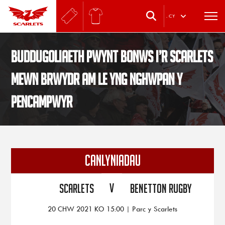
.
CY
Buddugoliaeth pwynt bonws i’r Scarlets
mewn brwydr am le yng Nghwpan y
Pencampwyr
CANLYNIADAU
V
Scarlets
Benetton Rugby
20 CHW 2021 KO 15:00 | Parc y Scarlets