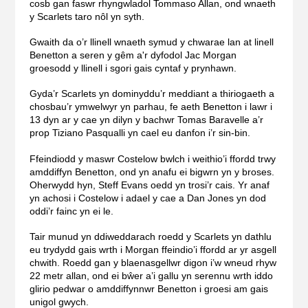
cosb gan faswr rhyngwladol Tommaso Allan, ond wnaeth
y Scarlets taro nôl yn syth.
Gwaith da o’r llinell wnaeth symud y chwarae lan at linell
Benetton a seren y gêm a'r dyfodol Jac Morgan
groesodd y llinell i sgori gais cyntaf y prynhawn.
Gyda’r Scarlets yn dominyddu’r meddiant a thiriogaeth a
chosbau’r ymwelwyr yn parhau, fe aeth Benetton i lawr i
13 dyn ar y cae yn dilyn y bachwr Tomas Baravelle a’r
prop Tiziano Pasqualli yn cael eu danfon i’r sin-bin.
Ffeindiodd y maswr Costelow bwlch i weithio’i ffordd trwy
amddiffyn Benetton, ond yn anafu ei bigwrn yn y broses.
Oherwydd hyn, Steff Evans oedd yn trosi’r cais. Yr anaf
yn achosi i Costelow i adael y cae a Dan Jones yn dod
oddi’r fainc yn ei le.
Tair munud yn ddiweddarach roedd y Scarlets yn dathlu
eu trydydd gais wrth i Morgan ffeindio’i ffordd ar yr asgell
chwith. Roedd gan y blaenasgellwr digon i’w wneud rhyw
22 metr allan, ond ei bŵer a’i gallu yn serennu wrth iddo
glirio pedwar o amddiffynnwr Benetton i groesi am gais
unigol gwych.