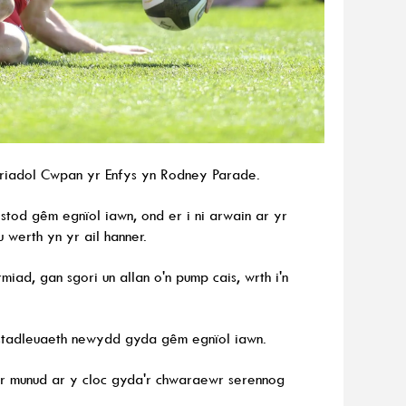
goriadol Cwpan yr Enfys yn Rodney Parade.
tod gêm egnïol iawn, ond er i ni arwain ar yr
 werth yn yr ail hanner.
ad, gan sgori un allan o'n pump cais, wrth i'n
stadleuaeth newydd gyda gêm egnïol iawn.
ir munud ar y cloc gyda'r chwaraewr serennog