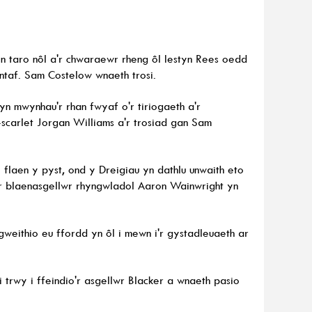
yn taro nôl a'r chwaraewr rheng ôl Iestyn Rees oedd
ntaf. Sam Costelow wnaeth trosi.
n mwynhau'r rhan fwyaf o'r tiriogaeth a'r
scarlet Jorgan Williams a'r trosiad gan Sam
flaen y pyst, ond y Dreigiau yn dathlu unwaith eto
r blaenasgellwr rhyngwladol Aaron Wainwright yn
gweithio eu ffordd yn ôl i mewn i'r gystadleuaeth ar
 trwy i ffeindio'r asgellwr Blacker a wnaeth pasio