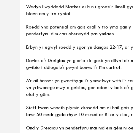
Wedyn llwyddodd Blacker ei hun i groesi'r llinell gy
blaen am y tro cyntaf.
Roedd yna potensial am gais arall y tro yma gan y 
penderfynu dim cais oherwydd pas ymlaen.
Erbyn yr egwyl roedd y sgôr yn dangos 22-17, ar y 
Davies o'r Dreigiau yn glanio cic gosb yn dilyn tair
gwibio i ddiogelu'r pwynt bonws i'r tîm cartref.
A'r ail hanner yn gwaethygu i'r ymwelwyr wrth i'r
yn ychwanegu mwy o geisiau, gan adael y bois o'r 
olaf y gêm.
Steff Evans wnaeth plymio drosodd am ei hail gais 
lawr 50 medr gyda rhyw 10 munud ar ôl ar y cloc, r
Ond y Dreigiau yn penderfynu mai nid ein gêm ni oe