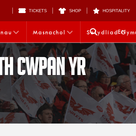
TICKETS
SHOP
HOSPITALITY
EN
nnau
Masnachol
Sefydliad Gym
eth Cwpan yr