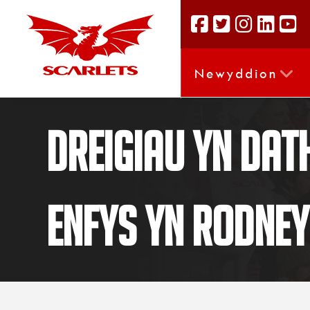
Newyddion
Dreigiau yn dat
Enfys yn Rodne