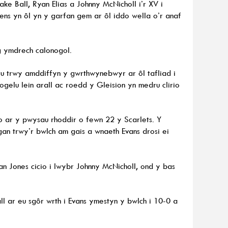
 Ball, Ryan Elias a Johnny McNicholl i’r XV i
s yn ôl yn y garfan gem ar ôl iddo wella o’r anaf
g ymdrech calonogol.
u trwy amddiffyn y gwrthwynebwyr ar ôl tafliad i
iogelu lein arall ac roedd y Gleision yn medru clirio
 ar y pwysau rhoddir o fewn 22 y Scarlets. Y
an trwy’r bwlch am gais a wnaeth Evans drosi ei
n Jones cicio i lwybr Johnny McNicholl, ond y bas
l ar eu sgôr wrth i Evans ymestyn y bwlch i 10-0 a