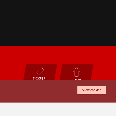
TICKETS
SHOP
Allow cookies
ⓒ Scarlets Regional Limited. 1997-2023