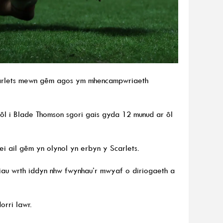
Scarlets mewn gêm agos ym mhencampwriaeth
 ôl i Blade Thomson sgori gais gyda 12 munud ar ôl
ei ail gêm yn olynol yn erbyn y Scarlets.
iau wrth iddyn nhw fwynhau’r mwyaf o diriogaeth a
orri lawr.