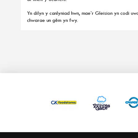
Yn dilyn y canlyniad hwn, mae’r Gleision yn codi u
chwarae un gêm yn fwy.