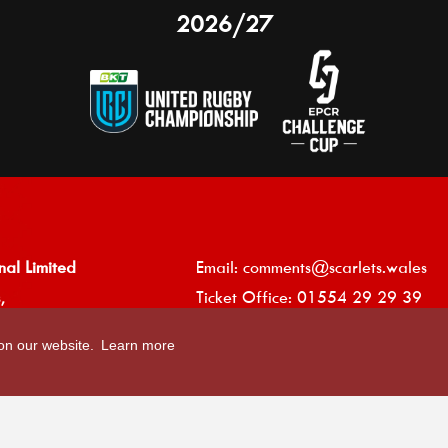
2026/27
nal Limited
Email:
comments@scarlets.wales
,
Ticket Office: 01554 29 29 39
â
r, SA14 9UZ
General: 01554 78 39 00
 on our website.
Learn more
Developed by