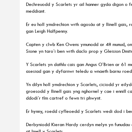
Dechreuodd y Scarlets yr ail hanner gyda digon o 
meddiant.
Er eu holl ymdrechion wrth agosáu at y llinell gais,
gan Leigh Halfpenny.
Capten y clwb Ken Owens ymunodd ar 48 munud, on
Sione yn taro’i ben wrth daclo prop y Gleision Dmitr
Y Scarlets yn dathlu cais gan Angus O’Brien ar 61 mu
asesiad gan y dyfarnwr teledu a wnaeth barnu roedd
Yn dilyn holl ymdrechion y Scarlets, ciciodd yr eil
groesodd y llinell gais yng nghornel y cae i ennill ca
ddodi’r tîm cartref o fewn tri phwynt.
Er hynny, roedd cyfleoedd y Scarlets wedi dod i be
Derbyniodd Kieran Hardy cerdyn melyn yn funudau d
at linell y Scarlets.