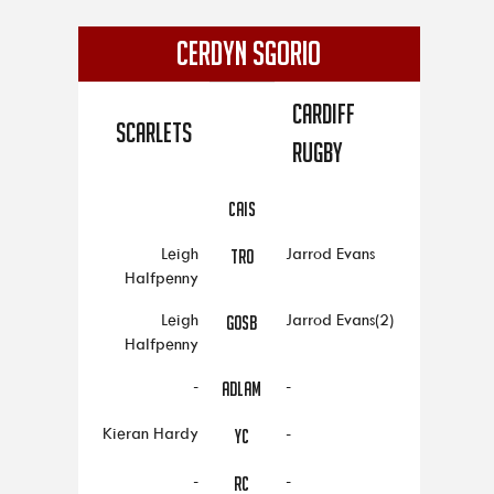
CERDYN SGORIO
Cardiff
Scarlets
Rugby
CAIS
Leigh
Jarrod Evans
TRO
Halfpenny
Leigh
Jarrod Evans(2)
GOSB
Halfpenny
-
-
ADLAM
Kieran Hardy
-
YC
-
-
RC