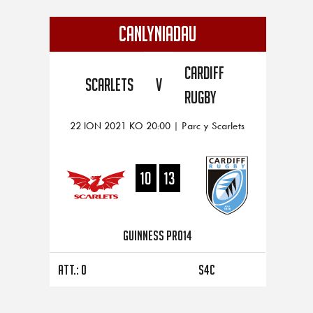
CANLYNIADAU
Cardiff
Scarlets
V
Rugby
22 ION 2021 KO 20:00 | Parc y Scarlets
10
13
Guinness PRO14
Att.: 0
S4C