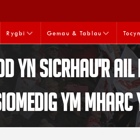
Rygbi
Gemau & Tablau
Tocy
dd yn sicrhau'r ail
siomedig ym Mharc 