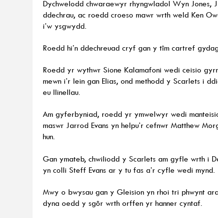
Dychwelodd chwaraewyr rhyngwladol Wyn Jones, Jake
ddechrau, ac roedd croeso mawr wrth weld Ken Owen
i’w ysgwydd.
Roedd hi’n ddechreuad cryf gan y tîm cartref gyda
Roedd yr wythwr Sione Kalamafoni wedi ceisio gyrr
mewn i’r lein gan Elias, ond methodd y Scarlets i dd
eu llinellau.
Am gyferbyniad, roedd yr ymwelwyr wedi manteisio
maswr Jarrod Evans yn helpu’r cefnwr Matthew Morg
hun.
Gan ymateb, chwiliodd y Scarlets am gyfle wrth i Da
yn colli Steff Evans ar y tu fas a’r cyfle wedi mynd.
Mwy o bwysau gan y Gleision yn rhoi tri phwynt aral
dyna oedd y sgôr wrth orffen yr hanner cyntaf.