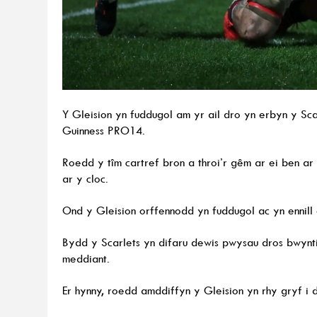
Y Gleision yn fuddugol am yr ail dro yn erbyn y 
Guinness PRO14.
Roedd y tîm cartref bron a throi’r gêm ar ei ben ar
ar y cloc.
Ond y Gleision orffennodd yn fuddugol ac yn ennill 
Bydd y Scarlets yn difaru dewis pwysau dros bwynt
meddiant.
Er hynny, roedd amddiffyn y Gleision yn rhy gryf i d