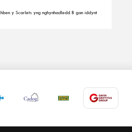
wchben y Scarlets yng nghynhadledd B gan iddynt