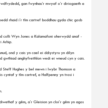
frwdfrydedd, gan fwynhau’r mwyaf o’r diriogaeth a
 roedd rhaid i’r tîm cartref boddhau gyda chic gosb
d colli Wyn Jones a Kalamafoni oherwydd anaf -
i Arhip.
nud, ond y cais yn cael ei ddiystyru yn dilyn
 gwthiad anghyfreithlon wedi ei wneud cyn y cais.
ydd Steff Hughes y bel mewn i lwybr Thomson a
is cyntaf y tîm cartref, a Halfpenny yn trosi i
n.
iwethaf y gêm, a’r Gleision yn cloi’r gêm yn agos