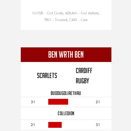
GOSB - Gol Gosb, ADLAM - Gol Adlam,
TRO - Trosiad, CAIS - Cais
BEN WRTH BEN
Cardiff
Scarlets
Rugby
BUDDUGOLIAETHAU
31
21
COLLEDION
21
31