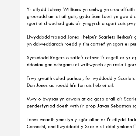
Yr eilydd Johnny Williams yn amlwg yn creu effaith
groesodd am ei ail gais, gyda Sam Lousi yn gweld 
sgori ei chweched gais o'r ymgyrch a sgori cais pwy
Llwyddodd trosiad Jones i helpu'r Scarlets lleihau'
yn ddiweddarach roedd y tîm cartref yn sgori ei pu
Symudodd Rogers o safle'r cefnwr i'r asgell ar yr 
ddoniau gan ochrgamu ei wrthwyneb cyn rasio i gorn
Trwy gwaith caled parhaol, fe lwyddodd y Scarlets 
Dan Jones ac roedd hi'n fantais heb ei ail.
Mwy o bwysau yn arwain at cic gosb arall a'r Scarlet
penderfyniad doeth wrth i'r prop Javan Sebastian sg
Jones wnaeth ymestyn y sgôr allan er i'r eilydd Jac
Connacht, ond llwyddodd y Scarlets i ddal ymlaen i