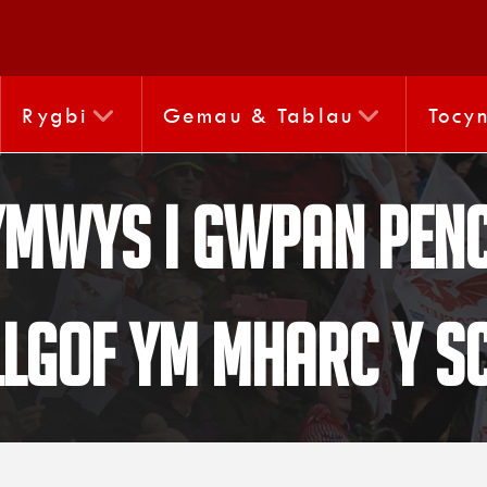
Rygbi
Gemau & Tablau
Tocy
gymwys i Gwpan Pe
llgof ym Mharc y S