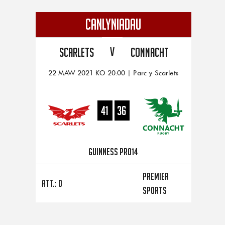
CANLYNIADAU
V
Scarlets
Connacht
22 MAW 2021 KO 20:00 | Parc y Scarlets
41
36
Guinness PRO14
Premier
Att.: 0
Sports