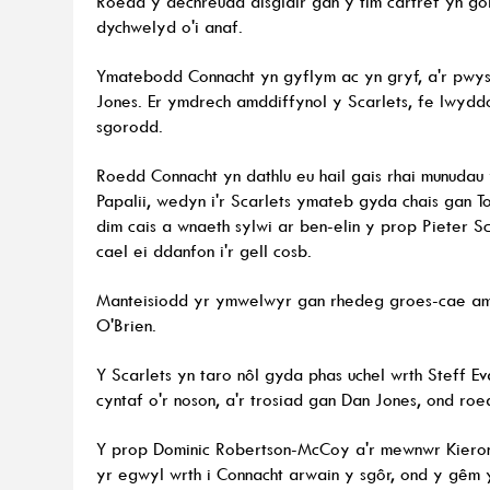
Roedd y dechreuad disglair gan y tîm cartref yn gol
dychwelyd o'i anaf.
Ymatebodd Connacht yn gyflym ac yn gryf, a'r pwys
Jones. Er ymdrech amddiffynol y Scarlets, fe lwydd
sgorodd.
Roedd Connacht yn dathlu eu hail gais rhai munuda
Papalii, wedyn i'r Scarlets ymateb gyda chais gan 
dim cais a wnaeth sylwi ar ben-elin y prop Pieter 
cael ei ddanfon i'r gell cosb.
Manteisiodd yr ymwelwyr gan rhedeg groes-cae am e
O'Brien.
Y Scarlets yn taro nôl gyda phas uchel wrth Steff 
cyntaf o'r noson, a'r trosiad gan Dan Jones, ond ro
Y prop Dominic Robertson-McCoy a'r mewnwr Kiero
yr egwyl wrth i Connacht arwain y sgôr, ond y gêm yn