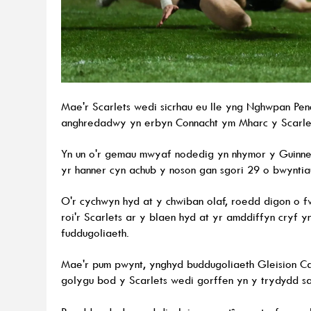
Mae'r Scarlets wedi sicrhau eu lle yng Nghwpan Pe
anghredadwy yn erbyn Connacht ym Mharc y Scarle
Yn un o'r gemau mwyaf nodedig yn nhymor y Guinnes
yr hanner cyn achub y noson gan sgori 29 o bwyntiau
O'r cychwyn hyd at y chwiban olaf, roedd digon o f
roi'r Scarlets ar y blaen hyd at yr amddiffyn cryf yn
fuddugoliaeth.
Mae'r pum pwynt, ynghyd buddugoliaeth Gleision C
golygu bod y Scarlets wedi gorffen yn y trydydd s