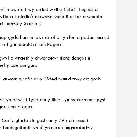
 wrth pweru trwy a dadlwytho i Steff Hughes a
cyfle a ffeindio'r mewnwr Dane Blacker a wnaeth
nt bonws y Scarlets.
r gap gyda hanner awr ar ôl ar y cloc a pedair munud
med gan ddiolch i Tom Rogers.
egwyl a wnaeth y chwaraewr ifanc dangos ei
el y cae am gais.
i arwain y sgôr ar y 59fed munud trwy cic gosb
s yn dewis i fynd am y llinell yn hytrach na'r pyst,
ori cais o agos.
k Carty glanio cic gosb ar y 79fed munud i
'r fuddugoliaeth yn dilyn noson anghredadwy.