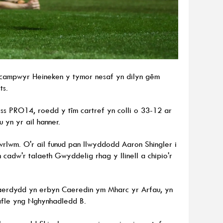
ncampwyr Heineken y tymor nesaf yn dilyn gêm
ts.
s PRO14, roedd y tîm cartref yn colli o 33-12 ar
 yn yr ail hanner.
wrlwm. O'r ail funud pan llwyddodd Aaron Shingler i
 cadw'r talaeth Gwyddelig rhag y llinell a chipio'r
aerdydd yn erbyn Caeredin ym Mharc yr Arfau, yn
afle yng Nghynhadledd B.