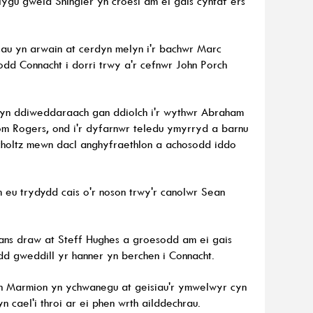
ygu gweld Shingler yn croesi am ei gais cyntaf ers
au yn arwain at cerdyn melyn i'r bachwr Marc
odd Connacht i dorri trwy a'r cefnwr John Porch
u yn ddiweddaraach gan ddiolch i'r wythwr Abraham
Tom Rogers, ond i'r dyfarnwr teledu ymyrryd a barnu
Scholtz mewn dacl anghyfraethlon a achosodd iddo
u trydydd cais o'r noson trwy'r canolwr Sean
Evans draw at Steff Hughes a groesodd am ei gais
edd gweddill yr hanner yn berchen i Connacht.
n Marmion yn ychwanegu at geisiau'r ymwelwyr cyn
 cael'i throi ar ei phen wrth ailddechrau.