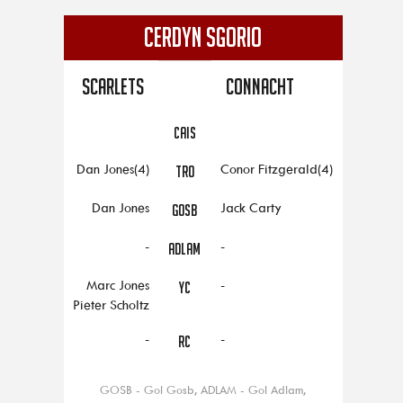
CERDYN SGORIO
Scarlets
Connacht
CAIS
Dan Jones(4)
Conor Fitzgerald(4)
TRO
Dan Jones
Jack Carty
GOSB
-
-
ADLAM
Marc Jones
-
YC
Pieter Scholtz
-
-
RC
GOSB - Gol Gosb, ADLAM - Gol Adlam,