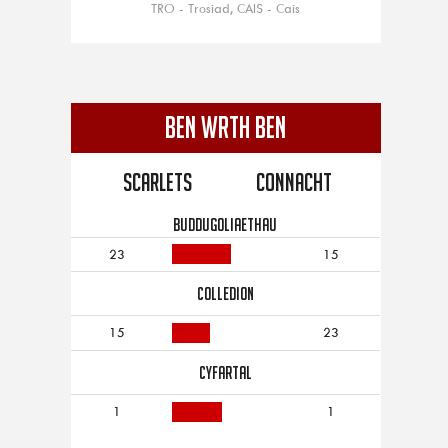
TRO - Trosiad, CAIS - Cais
BEN WRTH BEN
Scarlets
Connacht
BUDDUGOLIAETHAU
23
15
COLLEDION
15
23
CYFARTAL
1
1