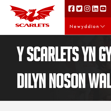
Newyddion
Y Scarlets yn 
dilyn noson wa