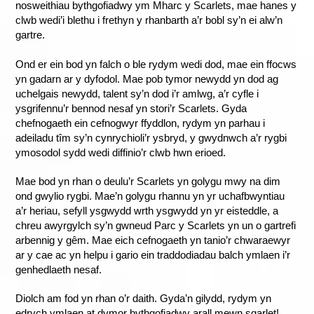
nosweithiau bythgofiadwy ym Mharc y Scarlets, mae hanes y
clwb wedi’i blethu i frethyn y rhanbarth a’r bobl sy’n ei alw’n
gartre.
Ond er ein bod yn falch o ble rydym wedi dod, mae ein ffocws
yn gadarn ar y dyfodol. Mae pob tymor newydd yn dod ag
uchelgais newydd, talent sy’n dod i’r amlwg, a’r cyfle i
ysgrifennu’r bennod nesaf yn stori’r Scarlets. Gyda
chefnogaeth ein cefnogwyr ffyddlon, rydym yn parhau i
adeiladu tîm sy’n cynrychioli’r ysbryd, y gwydnwch a’r rygbi
ymosodol sydd wedi diffinio’r clwb hwn erioed.
Mae bod yn rhan o deulu’r Scarlets yn golygu mwy na dim
ond gwylio rygbi. Mae’n golygu rhannu yn yr uchafbwyntiau
a’r heriau, sefyll ysgwydd wrth ysgwydd yn yr eisteddle, a
chreu awyrgylch sy’n gwneud Parc y Scarlets yn un o gartrefi
arbennig y gêm. Mae eich cefnogaeth yn tanio’r chwaraewyr
ar y cae ac yn helpu i gario ein traddodiadau balch ymlaen i’r
genhedlaeth nesaf.
Diolch am fod yn rhan o’r daith. Gyda’n gilydd, rydym yn
edrych ymlaen at dymor bythgofiadwy arall mewn sgarlet!