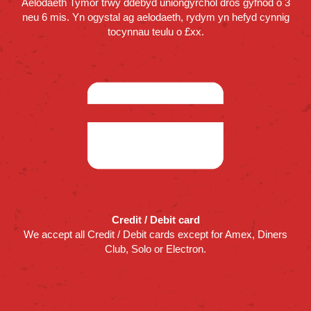
Aelodaeth Tymor trwy ddebyd uniongyrchol dros gyfnod o 3
neu 6 mis. Yn ogystal ag aelodaeth, rydym yn hefyd cynnig
tocynnau teulu o £xx.
Credit / Debit card
We accept all Credit / Debit cards except for Amex, Diners
Club, Solo or Electron.