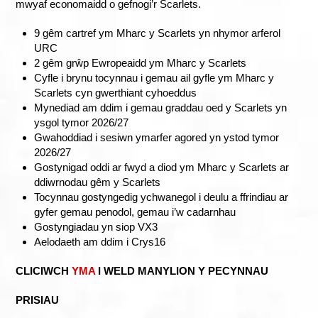
mwyaf economaidd o gefnogi’r Scarlets.
9 gêm cartref ym Mharc y Scarlets yn nhymor arferol
URC
2 gêm grŵp Ewropeaidd ym Mharc y Scarlets
Cyfle i brynu tocynnau i gemau ail gyfle ym Mharc y
Scarlets cyn gwerthiant cyhoeddus
Mynediad am ddim i gemau graddau oed y Scarlets yn
ysgol tymor 2026/27
Gwahoddiad i sesiwn ymarfer agored yn ystod tymor
2026/27
Gostynigad oddi ar fwyd a diod ym Mharc y Scarlets ar
ddiwrnodau gêm y Scarlets
Tocynnau gostyngedig ychwanegol i deulu a ffrindiau ar
gyfer gemau penodol, gemau i’w cadarnhau
Gostyngiadau yn siop VX3
Aelodaeth am ddim i Crys16
CLICIWCH
YMA
I WELD MANYLION Y PECYNNAU
PRISIAU