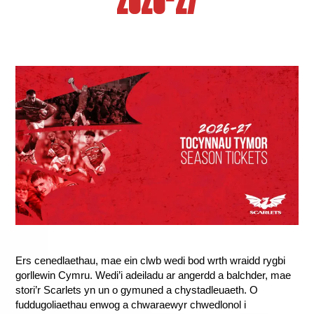
2026-27
Ers cenedlaethau, mae ein clwb wedi bod wrth wraidd rygbi
gorllewin Cymru. Wedi’i adeiladu ar angerdd a balchder, mae
stori’r Scarlets yn un o gymuned a chystadleuaeth. O
fuddugoliaethau enwog a chwaraewyr chwedlonol i