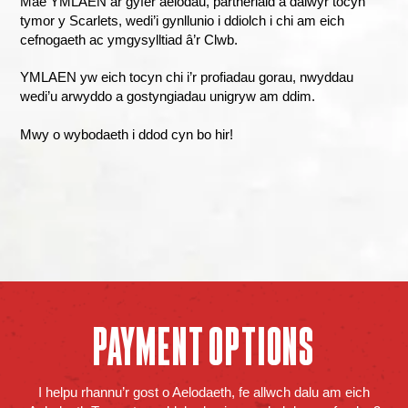
Mae YMLAEN ar gyfer aelodau, partneriaid a dalwyr tocyn
tymor y Scarlets, wedi’i gynllunio i ddiolch i chi am eich
cefnogaeth ac ymgysylltiad â’r Clwb.
YMLAEN yw eich tocyn chi i’r profiadau gorau, nwyddau
wedi’u arwyddo a gostyngiadau unigryw am ddim.
Mwy o wybodaeth i ddod cyn bo hir!
PAYMENT OPTIONS
I helpu rhannu’r gost o Aelodaeth, fe allwch dalu am eich